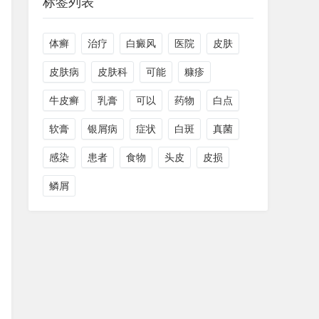
标签列表
体癣
治疗
白癜风
医院
皮肤
皮肤病
皮肤科
可能
糠疹
牛皮癣
乳膏
可以
药物
白点
软膏
银屑病
症状
白斑
真菌
感染
患者
食物
头皮
皮损
鳞屑