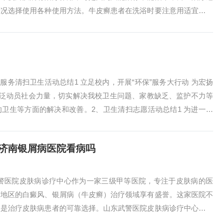
情况选择使用各种使用方法。牛皮癣患者在洗浴时要注意用适宜的水
重视。治疗银...
服务清扫卫生活动总结1 立足校内，开展“环保”服务大行动 为宏扬
广泛动员社会力量，切实解决我校卫生问题、家教缺乏、监护不力等
卫生等方面的解决和改善。2、卫生清扫志愿活动总结1 为进一步
...
在济南银屑病医院看病吗
武警医院皮肤病诊疗中心作为一家三级甲等医院，专注于皮肤病的医
南地区的白癜风、银屑病（牛皮癣）治疗领域享有盛誉。这家医院不
更是治疗皮肤病患者的可靠选择。山东武警医院皮肤病诊疗中心作为