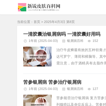
当前位置：
首页
> 2025年4月3日 第8页
一清胶囊治银屑病吗 一清胶囊好用吗
1年前
(2025-04-03)
银屑病百科
152
治疗牛皮癣最有效的五种软膏,
达可罗宁、薄荷和樟脑等。其中
需注意，由于酒精具有去脂作
物，内服药物如大枣甘草汤也是牛
苦参银屑病 苦参治疗银屑病
1年前
(2025-04-03)
银屑病百科
127
苦参能否治疗银屑病 复方苦
列腺癌以及炎症反应上。苦参