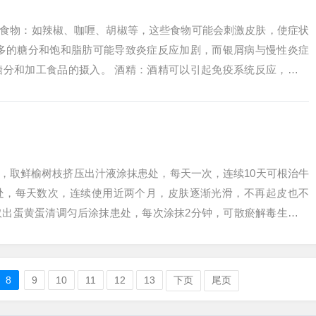
辣食物：如辣椒、咖喱、胡椒等，这些食物可能会刺激皮肤，使症状
过多的糖分和饱和脂肪可能导致炎症反应加剧，而银屑病与慢性炎症
糖分和加工食品的摄入。 酒精：酒精可以引起免疫系统反应，可能
在吃了牛肉...
八，取鲜榆树枝挤压出汁液涂抹患处，每天一次，连续10天可根治牛
处，每天数次，连续使用近两个月，皮肤逐渐光滑，不再起皮也不
取出蛋黄蛋清调匀后涂抹患处，每次涂抹2分钟，可散瘀解毒生肌，
、尽管银屑...
8
9
10
11
12
13
下页
尾页