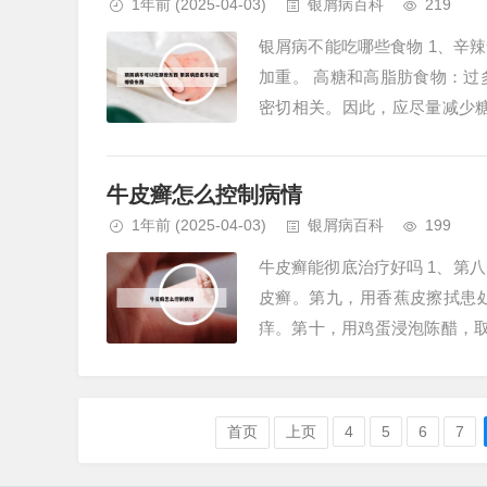
1年前
(2025-04-03)
银屑病百科
219
银屑病不能吃哪些食物 1、辛
加重。 高糖和高脂肪食物：
密切相关。因此，应尽量减少
加重银屑病的症状。2、有些病人
牛皮癣怎么控制病情
1年前
(2025-04-03)
银屑病百科
199
牛皮癣能彻底治疗好吗 1、第
皮癣。第九，用香蕉皮擦拭患
痒。第十，用鸡蛋浸泡陈醋，
用于治疗牛皮癣和神经性皮炎。2
首页
上页
4
5
6
7