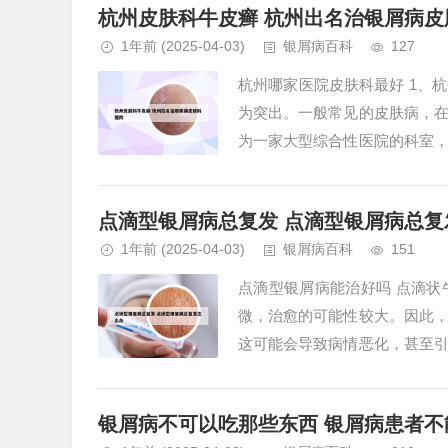
杭州皮肤科牛皮癣 杭州出名治银屑病皮
1年前
(2025-04-03)
银屑病百科
127
杭州哪家医院皮肤科最好 1、
为突出。一般常见的皮肤病，
为一家大型综合性医院的科室
皮肤病。2、杭州第三医院在当地
点滴型银屑病总复发 点滴型银屑病总复
1年前
(2025-04-03)
银屑病百科
151
点滴型银屑病能治好吗 点滴
微，治愈的可能性较大。因此
这可能会导致病情恶化，甚至
般在1个月左右就能开始观察到明
银屑病不可以吃那些东西 银屑病患者不