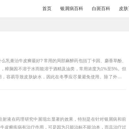
首页
银屑病百科
白斑百科
皮肤
什么乳膏治牛皮癣最好? 常用的局部麻醉药包括丁卡因、麝香草酚、
，樟脑因不溶于水而能溶于酒精及油类，常用浓度为1%至5%。但
用，容易导致皮肤缺水，因此在冬季应尽量避免使用。除了外用药
皮癣患者...
参注射液在药理研究中展现出显著的效果，特别是在针对银屑病和前
对牛皮癣疾病有治疗作用，可是因为只能治标不能治本，而且治疗过