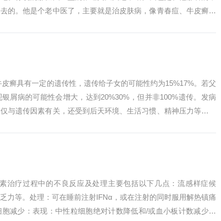
过去的。他是个老中医了，主要就是治皮肤病，像青春痘、牛皮癣之
果挺好的。...
牛皮癣具有一定的遗传性，遗传给子女的可能性约为15%17%。若父
银屑病的可能性会增大，达到20%30%，但并非100%遗传。发病
不仅与遗传因素有关，还受到后天环境、生活习惯、精神压力等多种
...
扰素治疗过程中的不良反应及处理主要包括以下几点：流感样症候
乏力等。处理：可在睡前注射IFNα，或在注射的同时服用解热镇痛
细胞减少：表现：中性粒细胞绝对计数降低和/或血小板计数减少。