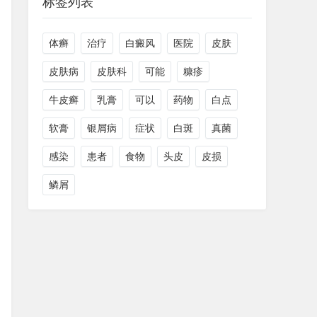
标签列表
体癣
治疗
白癜风
医院
皮肤
皮肤病
皮肤科
可能
糠疹
牛皮癣
乳膏
可以
药物
白点
软膏
银屑病
症状
白斑
真菌
感染
患者
食物
头皮
皮损
鳞屑