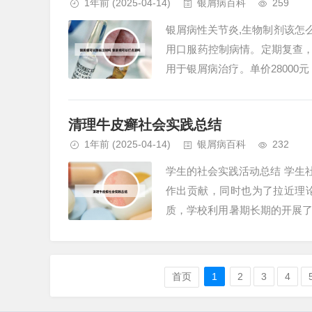
1年前
(2025-04-14)
银屑病百科
259
银屑病性关节炎,生物制剂该怎
用口服药控制病情。定期复查，
用于银屑病治疗。单价28000
及之后每8周一次，一...
清理牛皮癣社会实践总结
1年前
(2025-04-14)
银屑病百科
232
学生的社会实践活动总结 学生
作出贡献，同时也为了拉近理
质，学校利用暑期长期的开展了
了安徽大学大学生“三下乡”暑期社
首页
1
2
3
4