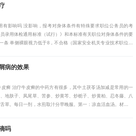
疗
用有影响吗 没影响，报考对身体条件有特殊要求职位公务员的考
务员录用体检通用标准（试行）》和本标准有关职位对身体条件的要
第一条 单侧裸眼视力低于8，不合格（国家安全机关专业技术职位除
屑病的效果
牛皮癣 治疗牛皮癣的中药方有很多，其中土茯苓汤加减是常用的一
皮、地肤子、凤尾草、苦参、炒黄芩、炒栀子、炒黄柏、忍冬藤、八
蛇舌草。每日一剂，水煎取汁分早晚服。第一：凉血活血汤。材料有
生槐花，生地...
滴吗