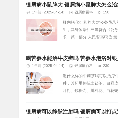
银屑病小鼠脾大 银屑病小鼠脾大怎么治
1年前
(2025-04-14)
银屑病百科
150
肝内钙化灶和脾大对公务员录
生，其身体条件应当符合《公
求。第一部分 人民警察职位 
外）。...
喝苦参水能治牛皮癣吗 苦参水泡浴对银
1年前
(2025-04-14)
银屑病百科
230
泡什么样的中药茶喝可以治疗
种，其药用包括土茯苓、白鲜
月扎、炒枳壳、川朴花、白花
紫草根，茜草根，丹参，白茅根，
银屑病可以静脉注射吗 银屑病可以打点