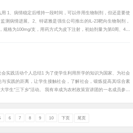
么用 1、病情稳定后维持一段时间，可以停用生物制剂，但还是要使
监测病情进展。2、特诺雅是强生公司推出的IL-23靶向生物制剂，
元，规格为100mg/支，用药方式为皮下注射，初始剂量为第0周、4周
社会实践活动个人总结1 为了使学生利用所学的知识为国家、为社会
论与实践的距离，让学生接触社会，了解社会，锻炼提高其综合素
大学生“三下乡”活动。 我有幸成为农村政策宣讲团的一名成员参加
会实...
5
6
7
8
9
10
下页
尾页