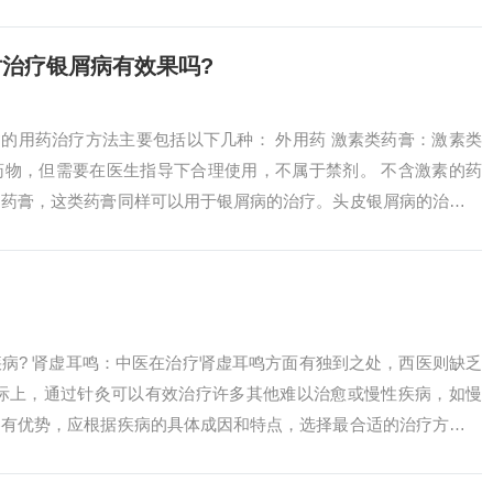
后，与细胞...
对治疗银屑病有效果吗?
病的用药治疗方法主要包括以下几种： 外用药 激素类药膏：激素类
药物，但需要在医生指导下合理使用，不属于禁剂。 不含激素的药
的药膏，这类药膏同样可以用于银屑病的治疗。头皮银屑病的治疗方
物治疗...
病? 肾虚耳鸣：中医在治疗肾虚耳鸣方面有独到之处，西医则缺乏
实际上，通过针灸可以有效治疗许多其他难以治愈或慢性疾病，如慢
各有优势，应根据疾病的具体成因和特点，选择最合适的治疗方法，
疹和银屑病...