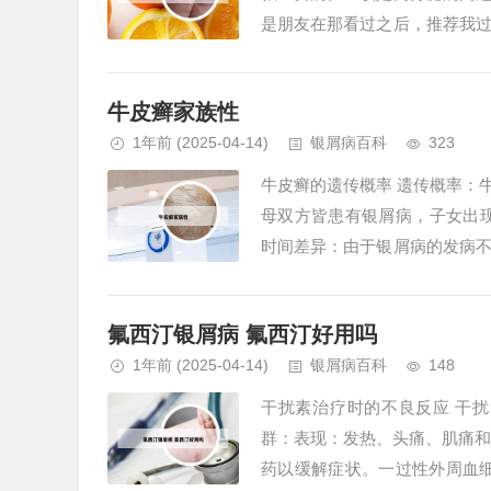
是朋友在那看过之后，推荐我
类的。我是在他那针灸的，感觉效
牛皮癣家族性
1年前
(2025-04-14)
银屑病百科
323
牛皮癣的遗传概率 遗传概率：
母双方皆患有银屑病，子女出现
时间差异：由于银屑病的发病
因素的影响，因此发病时间因人而
氟西汀银屑病 氟西汀好用吗
1年前
(2025-04-14)
银屑病百科
148
干扰素治疗时的不良反应 干
群：表现：发热、头痛、肌痛和
药以缓解症状。一过性外周血