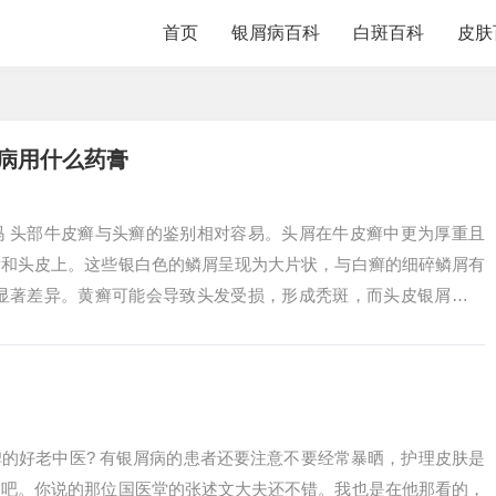
首页
银屑病百科
白斑百科
皮肤
病用什么药膏
吗 头部牛皮癣与头癣的鉴别相对容易。头屑在牛皮癣中更为厚重且
发和头皮上。这些银白色的鳞屑呈现为大片状，与白癣的细碎鳞屑有
有显著差异。黄癣可能会导致头发受损，形成秃斑，而头皮银屑病不
头。头癣与头...
的好老中医? 有银屑病的患者还要注意不要经常暴晒，护理皮肤是
题吧。你说的那位国医堂的张述文大夫还不错。我也是在他那看的，