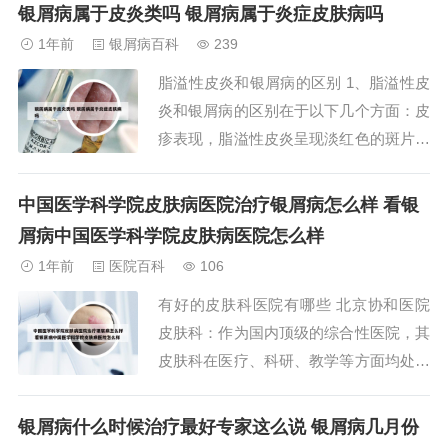
癣等皮肤疑难病为主的大型民营医院。设
银屑病属于皮炎类吗 银屑病属于炎症皮肤病吗
备好。我刚到那开的药，挺贵的，但是有
1年前
银屑病百科
239
病乱投医，只能试试。哈尔滨献臣中医皮
脂溢性皮炎和银屑病的区别 1、脂溢性皮
肤病专科医院的院长，王献臣，是一位具
炎和银屑病的区别在于以下几个方面：皮
有深厚家族传...
疹表现，脂溢性皮炎呈现淡红色的斑片，
其上附着黏性鳞屑或干燥性糠状鳞屑，伴
有轻微的瘙痒感，皮疹境界与周围皮肤不
中国医学科学院皮肤病医院治疗银屑病怎么样 看银
清。2、在症状上，脂溢性皮炎表现为红
屑病中国医学科学院皮肤病医院怎么样
斑、油腻鳞屑，可能伴有脱发和痤疮；银
1年前
医院百科
106
屑病则以银白色鳞屑性红斑为特征，鳞屑
有好的皮肤科医院有哪些 北京协和医院
厚且无臭味...
皮肤科：作为国内顶级的综合性医院，其
皮肤科在医疗、科研、教学等方面均处于
领先地位，拥有丰富的诊疗经验和先进的
治疗技术。 上海华山医院皮肤科：作为
银屑病什么时候治疗最好专家这么说 银屑病几月份
国家级皮肤性病诊疗中心，拥有强大的专