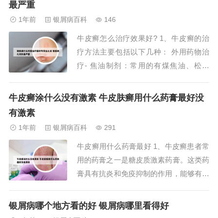
最严重
家团队和先进的诊疗设备，对各种皮肤病
1年前
银屑病百科
146
有深厚的诊疗经验。空军总医院和协和医
牛皮癣怎么治疗效果好? 1、牛皮癣的治
院同样也是皮...
疗方法主要包括以下几种： 外用药物治
疗- 焦油制剂：常用的有煤焦油、松馏
油、糠馏油、黑豆馏油等，浓度为5%。
这些制剂通过常规外涂、封包及联合其他
牛皮癣涂什么没有激素 牛皮肤癣用什么药膏最好没
药物治疗，对慢性稳定性银屑病、头皮银
有激素
屑病及掌跖银屑病效果最好。但孕妇禁
1年前
银屑病百科
291
用。2、对于皮损范围较大的患者，可能
牛皮癣用什么药膏最好 1、牛皮癣患者常
需要口服药物...
用的药膏之一是糖皮质激素药膏。这类药
膏具有抗炎和免疫抑制的作用，能够有效
减轻牛皮癣的症状，如红斑、鳞屑和瘙痒
等。但长期使用可能会出现一些副作用，
银屑病哪个地方看的好 银屑病哪里看得好
如皮肤变薄、毛细血管扩张等，因此应在