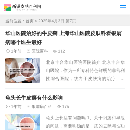
当前位置：
首页
> 2025年4月3日 第7页
华山医院治好的牛皮癣 上海华山医院皮肤科看银屑
病哪个医生最好
1年前
医院百科
112
北京丰台华山医院医院简介 北京丰台华
山医院，作为一所专科特色鲜明的非营利
性综合医院，致力于皮肤病的治疗、预
防、保健和康复工作。北京丰台华山医院
医院简介 北京丰台华山医院是一家位于
龟头长牛皮癣有什么影响
北京市丰台区的大型综合性医院。作为当
1年前
银屑病百科
175
地知名的医疗机构，华山医院致力于为患
龟头上长痣有问题吗 1、关于阳痿和早泄
者提供高质量、全方位的医疗服务。医院
的问题，需要明确的是，痣的去除与性功
概述 北京丰台...