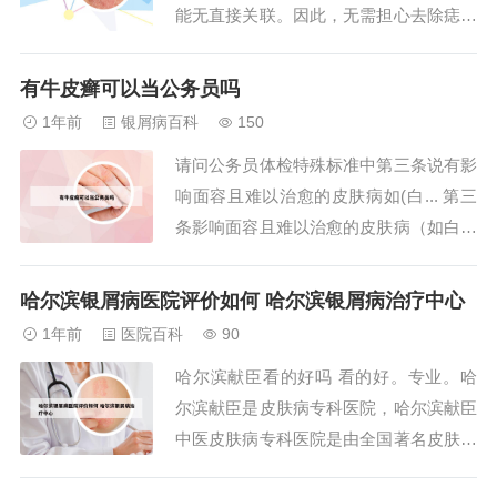
能无直接关联。因此，无需担心去除痣会
引发阳痿或早泄等性功能问题。另外，对
于一位网友提到的包皮过长问题，并非所
有牛皮癣可以当公务员吗
有情况都需要手术治疗。如果包皮过长但
1年前
银屑病百科
150
不影响日常生活和卫生，且没有伴随感染
请问公务员体检特殊标准中第三条说有影
或其他并发症，那么可以选择保守观察。
响面容且难以治愈的皮肤病如(白... 第三
2、龟头长...
条影响面容且难以治愈的皮肤病（如白癜
风、银屑病、血管瘤、斑痣等），或者外
观存在明显疾病特征（如五官畸形、不能
哈尔滨银屑病医院评价如何 哈尔滨银屑病治疗中心
自行矫正的斜颈、步态异常等），不合
1年前
医院百科
90
格。第四条纹身，不合格。第五条肢体功
哈尔滨献臣看的好吗 看的好。专业。哈
能障碍，不合格。第六条单侧耳语听力低
尔滨献臣是皮肤病专科医院，哈尔滨献臣
于5米，...
中医皮肤病专科医院是由全国著名皮肤病
专家王献臣创办的，以主治白癜风，牛皮