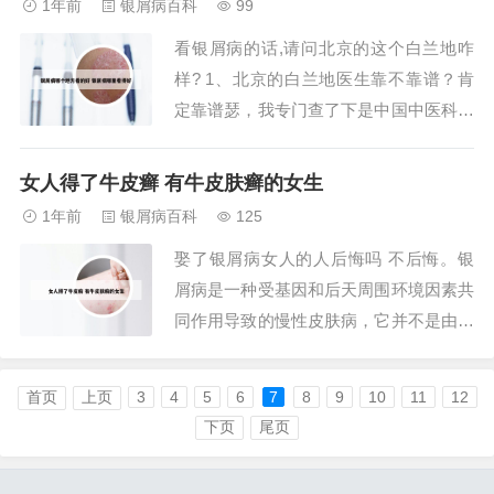
1年前
银屑病百科
99
医生指导下使用。 维A酸类药膏 维A酸类
看银屑病的话,请问北京的这个白兰地咋
药膏也是治疗牛皮癣的常用药物。2、牛
样? 1、北京的白兰地医生靠不靠谱？肯
皮癣患...
定靠谱瑟，我专门查了下是中国中医科学
院西苑医院的专家，这个医院是一个大三
甲医院，并且还是中字开头，想想份量都
女人得了牛皮癣 有牛皮肤癣的女生
很权威的，在他们官网就能查到白兰地医
1年前
银屑病百科
125
生，不清楚的可以去搜搜看。2、说起西
娶了银屑病女人的人后悔吗 不后悔。银
苑医院的白兰地医生，真的很感谢她！我
屑病是一种受基因和后天周围环境因素共
患有多年的...
同作用导致的慢性皮肤病，它并不是由某
种病原体感染导致的，所以并不具有传染
性。虽然银屑病不能彻底治疗，但是它能
首页
上页
3
4
5
6
7
8
9
10
11
12
通过治疗消退。并且如果真的喜欢对方，
下页
尾页
就没有什么后悔不后悔。面对疾病和生活
中的挑战，每个人都在努力寻找合适的伴