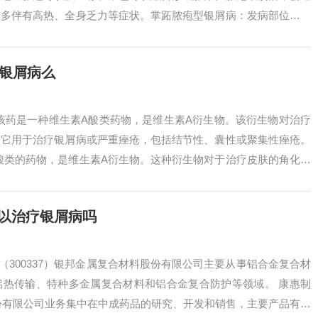
者多伴有高热、全身乏力等症状。掌跖脓疱型银屑病：发病部位：多
临床表现主...
疗银屑病么
，该药是一种维生素A酸类药物，是维生素A衍生物。该衍生物对治疗
，它用于治疗银屑病或严重痤疮，包括结节性、囊性或聚集性痤疮。
酸类的药物，是维生素A衍生物。这种衍生物对于治疗皮肤的角化性
下是用...
以治疗银屑病吗
（300337）银邦金属复合材料股份有限公司主要从事铝合金复合材
铝热传输、特种多金属复合材料和铝合金复合防护等领域。 康惠制
药股份有限公司业务集中在中成药品的研究、开发和销售，主要产品有坤