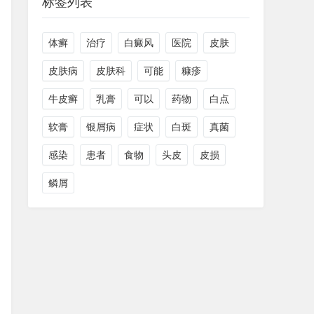
标签列表
体癣
治疗
白癜风
医院
皮肤
皮肤病
皮肤科
可能
糠疹
牛皮癣
乳膏
可以
药物
白点
软膏
银屑病
症状
白斑
真菌
感染
患者
食物
头皮
皮损
鳞屑