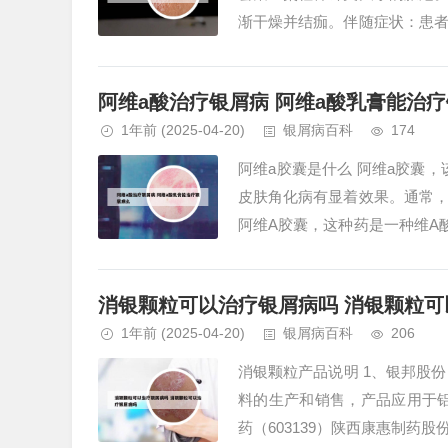
渐干燥并结痂。伴随症状：患
见于手足掌跖部位。2、银屑病的
阿维a酸治疗银屑病 阿维a酸乳膏能治
1年前
(2025-04-20)
银屑病百科
174
阿维a胶囊是什么 阿维a胶囊
皮肤角化病有显着效果。通常
阿维A胶囊，这种药是一种维A
疾病，具有明显的效果。一般情况
消银颗粒可以治疗银屑病吗 消银颗粒可
1年前
(2025-04-20)
银屑病百科
206
消银颗粒产品说明 1、银邦股份
料的生产和销售，产品应用于
药（603139）陕西康惠制