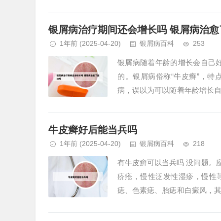
复康胶囊、复方双花片、消银颗..
银屑病治疗期间还会增长吗 银屑病治愈
1年前
(2025-04-20)
银屑病百科
253
银屑病随着年龄的增长会自己
的。银屑病俗称“牛皮癣”，
病，误以为可以随着年龄增长
疹，上面还覆有一层层白色鳞屑。
牛皮癣好后能当兵吗
1年前
(2025-04-20)
银屑病百科
218
有牛皮癣可以当兵吗 没问题。
疥疮，慢性泛发性湿疹，慢性
痣、色素痣、胎痣和白癜风，
的要求和您的病情。参军要求非常