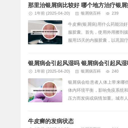
那里治银屑病比较好 哪个地方治疗银屑
1年前
(2025-04-20)
银屑病百科
239
牛皮癣(银屑病)用什么药能治
服胶囊。首先，使用外用擦剂
服用15天的内服胶囊，以巩固
5天左右。2、复方氨肽素片是一种
银屑病会引起风湿吗 银屑病会引起风湿
1年前
(2025-04-20)
银屑病百科
240
银屑病会给患者人体上带来哪
体内环境平衡，影响免疫系统和
压力而发病或病情加重。城市
响皮肤美观，更可能对人体健康造
牛皮癣的发病状态