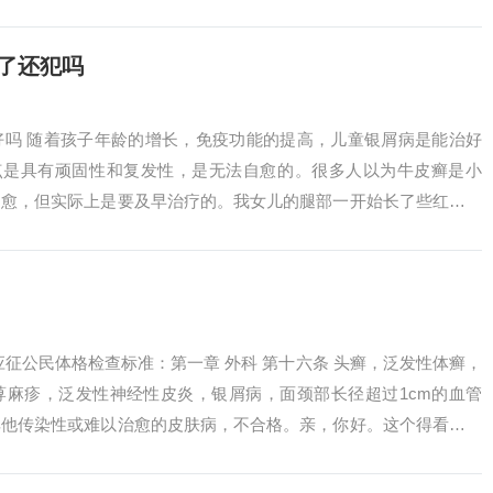
.
了还犯吗
好吗 随着孩子年龄的增长，免疫功能的提高，儿童银屑病是能治好
特点是具有顽固性和复发性，是无法自愈的。很多人以为牛皮癣是小
自愈，但实际上是要及早治疗的。我女儿的腿部一开始长了些红色丘
一开始没有注...
应征公民体格检查标准：第一章 外科 第十六条 头癣，泛发性体癣，
荨麻疹，泛发性神经性皮炎，银屑病，面颈部长径超过1cm的血管
其他传染性或难以治愈的皮肤病，不合格。亲，你好。这个得看当地
注重视...