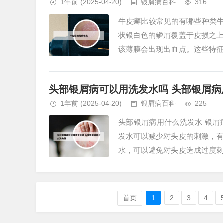
1年前
(2025-04-20)
银屑病百科
316
牛皮癣比较常见的有哪些种类牛
状银白色的鳞屑覆盖于皮损之
该薄膜会出现出血点。这些特
皮癣可以分为进行期、静止期和消
头部银屑病可以用洗发水吗 头部银屑病
1年前
(2025-04-20)
银屑病百科
225
头部银屑病用什么洗发水 银
发水可以减少对头皮的刺激，
水，可以避免对头皮造成过度
方酮康唑发用洗剂、二硫化硒洗剂
首页
1
2
3
4