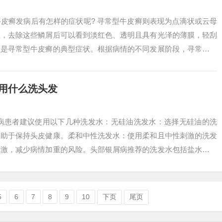
皮癣发病后有怎样的症状呢? 寻常型牛皮癣则表现为点滴状或云母
上，去除这些鳞屑后可以看到淡红色、透明且具有光泽的薄膜，轻刮
征是寻常型牛皮癣的典型症状。根据病情的不同发展阶段，寻常型牛
退期。脓疱...
用什么洗头发
屑病患者建议使用以下几种洗发水：无硅油洗发水：选择无硅油的洗
有助于保持头皮健康。柔和中性洗发水：使用柔和且中性刺激的洗发
刺激，减少病情加重的风险。头部银屑病推荐的洗发水包括盐水、复
、川百止痒洗...
5
6
7
8
9
10
下页
尾页