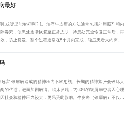
病最好
好啊,或哪里能看好啊? 1、治疗牛皮癣的方法通常包括外用擦剂和内
拔除毒素，使患处逐渐恢复至正常皮肤。待患处完全恢复正常后，再
疗效，防止复发。整个过程通常在5个月内完成，轻症患者大约需要4
...
吗
些危害 银屑病造成的精神压力不容忽视。长期的精神紧张会破坏人
酶的代谢，进而加剧病情。临床发现，约60%的银屑病患者因心理
人因社会和精神压力较大，更易受此影响。牛皮癣（银屑病）不仅影
成多种危害...