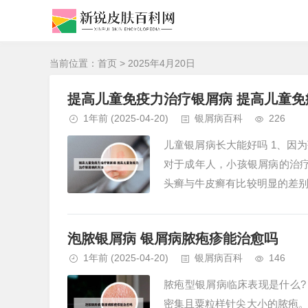
当前位置：
首页
> 2025年4月20日
提高儿童免疫力治疗银屑病 提高儿童
1年前
(2025-04-20)
银屑病百科
226
儿童银屑病长大能好吗 1、因
对于成年人，小孩银屑病的治
头癣与牛皮癣有比较明显的差
灰白色，干枯没有光泽，离头皮数
泡脓银屑病 银屑病脓疱疹能治愈吗
1年前
(2025-04-20)
银屑病百科
146
脓疱型银屑病临床表现是什么?
密集且粟粒样针尖大小的脓疱