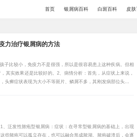
首页
银屑病百科
白斑百科
皮肤
免疫力治疗银屑病的方法
为孩子比较小，免疫力不是很强，所以是很容易患上这种疾病。但相
疗，其实效果还是比较好的。2、病情分析：首先，从症状上来说，
别，头癣症状表现为大小不等斑片、鳞屑不多，其刚发病部位头发呈
毫米处发生...
 1、泛发性脓疱型银屑病：症状：在寻常型银屑病的基础上，出现
。这些脓疱可以孤立存在，也可以融合形成脓湖。脓疱破溃后，会逐