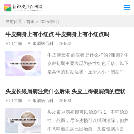
当前位置：
首页
> 2025年5月
牛皮癣身上有小红点 牛皮癣身上有小红点吗
1年前
银屑病百科
562
牛皮藓最初的症状是什么样的?谢谢? 牛
皮癣初期主要表现为炎性红色丘疹。以下
是具体的初期症状：丘疹大小：初期牛皮
癣的丘疹大约粟粒至绿豆大小。丘疹颜色
与形态：这些丘疹通常呈现为炎性红色，
头皮长银屑病注意什么后果 头皮上得银屑病的症状
后期可能逐渐扩大或融合成棕红色斑块，
1年前
银屑病百科
503
边界清楚，周围有炎性红晕。鳞屑特征：
头皮银屑病初期可以治愈吗 1、不可治愈
丘疹表面会覆盖多层干燥的银白色鳞屑，
性：然而，尽管皮损可以得到消除，但并
这是牛皮癣...
不意味着疾病已经治愈。头皮银屑病是一