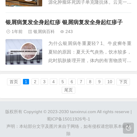
源化肿瘤坏死因子单克隆抗体。云克一般
是指锝亚甲基二膦酸盐注射液，多数可以
起到消炎镇痛的作用。云克是一种名为锝
银屑病复发全身起红疹 银屑病复发全身起红疹子
亚甲基二磷酸盐注射液的药物，主要应用
1年前
银屑病百科
243
于免疫调节，以增强机体的抵抗力。与免
为什么银屑病冬重夏轻? 1、牛皮癣冬重
疫力的日常理解不同，云克旨在抑制免疫
夏轻的原因：夏天天气炎热，饮水较多，
功能过度，从...
此时肌肤腠理开泄，体内的有害物质可以
伴随汗液排出体外，不会引起体内垃圾的
堆积，这些诱发因素被消灭以后，牛皮癣
首页
1
2
3
4
5
6
7
8
9
10
下页
加重和复发的几率下降许多；夏季是火
尾页
季，可以使心脏的主血脉经络气血运行比
较通畅，治疗所使用的药可以更好的吸
版权所有 Copyright © 2023-2030 tanxinrui.com All rights reserve |
收，随气血经络...
蜀ICP备15011926号-1
声明：本站部分文字及图片来自于网络，如有侵权请您联系本站删
除