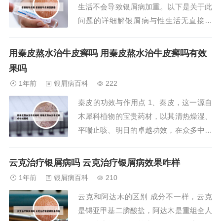
生活不会导致银屑病加重。以下是关于此
力。2、中国古...
问题的详细解银屑病与性生活无直接关
联：银屑病既不是性传播疾病，其病情变
化也不会因为性行为而受到影响。因此，
用秦皮熬水治牛皮癣吗 用秦皮熬水治牛皮癣吗有效
性生活本身不会成为银屑病加重的因素。
果吗
银屑病加重的其他因素：遗传因素：银屑
1年前
银屑病百科
222
病具有一定的遗传倾向，家族中有银屑病
秦皮的功效与作用点 1、秦皮，这一源自
病史的人患病...
木犀科植物的宝贵药材，以其清热燥湿、
平喘止咳、明目的卓越功效，在众多中医
方剂中占据一席之地。它不仅能够治疗细
菌性痢疾、肠炎等炎症疾病，还能有效缓
云克治疗银屑病吗 云克治疗银屑病效果咋样
解白带异常、慢性气管炎等常见病症。此
1年前
银屑病百科
210
外，秦皮对于目赤肿痛、迎风流泪等眼部
云克和阿达木的区别 成分不一样，云克
不适，以及牛皮癣等顽固皮肤病，同样有
是锝亚甲基二膦酸盐，阿达木是重组全人
着显著的治...