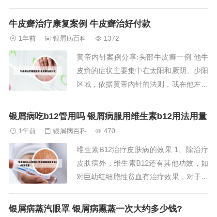
种慢性疾病，从长远角度来看，患者可能
会在2030年后复发。因此，头皮银屑病是
牛皮癣治疗康复案例 牛皮癣治好付款
不可治愈的，但短期内可以通过治疗得到
1年前
银屑病百科
1372
控制和改善。综上所述，头皮银屑病初期
黄帝内针案例分享:头部牛皮癣一例 他牛
虽然不可治愈，但通过积极的治疗手段，
皮癣的症状主要集中在太阳和厥阴、少阳
可以得...
区域，依据黄帝内针的法则，我在他左手
太阳后溪、腕骨，厥阴劳宫、内关，少阳
中渚、外关，同时针刺太阴鱼际、阳明合
银屑病吃b12管用吗 银屑病服用维生素b12用法用量
谷，他另外还伴有瘙痒症状，又加上了少
1年前
银屑病百科
470
阴少府、通里，最后加刺了肘部的阳明曲
维生素B12治疗皮肤病的效果 1、除治疗
池、太阴尺泽。第一次扎针的表弟有点紧
皮肤病外，维生素B12还有其他功效，如
张，手心、...
对巨幼红细胞性贫血有治疗效果，对于其
他内科疾病也有辅助治疗作用。单就皮肤
病而言，维生素B12没有其专属的治疗作
银屑病蒸汽眼罩 银屑病熏蒸一次大约多少钱?