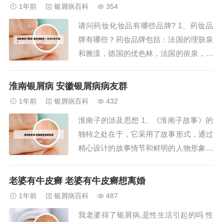
用，所以效果较难评判，在联合其他药物
1年前
银屑病百科
354
治疗过程中，可能提高其他药物的治疗效
请问药妆化妆品有哪些品牌? 1、药妆品
果。2、同时，用来治疗神经性损害性皮
牌有哪些？药妆品牌包括：法国的理肤泉
肤病...
和雅漾，德国的优色林，法国的依泉，美
国的露得清和倩碧，日本的芙丽芳丝，以
及中国的佰草集和同仁堂。2、薇姿 薇姿
淮南银屑病 安徽银屑病病友群
是世界较大的化妆品集团——法国欧莱雅
1年前
银屑病百科
432
公司旗下的著名品牌。1998年7月，薇姿
淮南子的涉及思想 1、《淮南子故事》的
进入中国，同时将药房专销护肤品的概念
独特之处在于，它采用了故事形式，通过
带入...
精心设计的故事情节和鲜明的人物形象，
将《淮南子》中的传统文化以直观、易懂
的方式展现给读者。这种创新的讲述方式
老婆有牛皮癣 老婆有牛皮癣想离婚
使得原本深奥的哲学思想和历史知识变得
1年前
银屑病百科
487
生动有趣，使得读者在轻松愉快的阅读
我老婆得了银屑病,是性生活引起的吗 性
中，能够深入理解和感受传统文化的魅