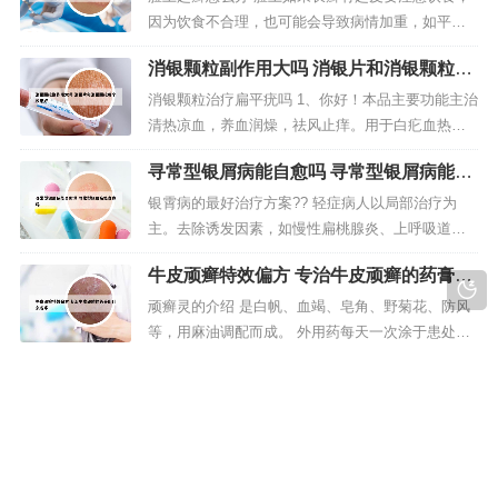
包括克霉唑、益康唑、咪康唑、酮康唑、联苯苄
因为饮食不合理，也可能会导致病情加重，如平时
唑、异康唑、舍他...
要注意，不能吃刺激性的食物，特别是一些牛羊
消银颗粒副作用大吗 消银片和消银颗粒哪
肉，如果吃了之后会导致眩病加重。这个时候可以
个效果好
选择吃一些清淡的食物，多吃新鲜的水果和蔬菜。
消银颗粒治疗扁平疣吗 1、你好！本品主要功能主治
儿童脸上长癣是很常见的问题，家长们不必过于担
清热凉血，养血润燥，祛风止痒。用于白疕血热、
心。我们要了解什么是癣。癣是一种皮肤...
血虚风燥证，皮疹点滴状，基底鲜红色，表面覆有
寻常型银屑病能自愈吗 寻常型银屑病能自
银白色鳞屑，或鳞屑较厚，干燥，瘙痒。适应症 银
愈吗
屑病，湿疹，荨麻疹，扁平疣，皮肤科 2用法用量
银霄病的最好治疗方案?? 轻症病人以局部治疗为
开水冲服。2、对湿疹、荨麻疹、扁平疣等皮肤病也
主。去除诱发因素，如慢性扁桃腺炎、上呼吸道感
有显著疗效。消银颗粒和消...
染。有明显瘙痒者，可给予抗组胺类药口服。治疗
牛皮顽癣特效偏方 专治牛皮顽癣的药膏叫
方法进行期银屑病的治疗，如有扁桃腺炎或上呼吸
什么名字
道感染，首选青霉素治疗。方法一：外用药。如果
顽癣灵的介绍 是白帆、血竭、皂角、野菊花、防风
人们在患上银屑病的初期阶段，其发病面积并不是
等，用麻油调配而成。 外用药每天一次涂于患处，
特大，就可以考虑采用外用药物进行治...
涂后轻轻按摩5分钟左右以有利于吸收，此药为油
治疗银屑土方法 土法治银屑病
性，为了不至于弄脏衣服，建议使用时穿旧衣服。
石英石将成为最好的高档天然石材产品的替代品。
银屑病怎么冶? 1、方法一：外用药。如果人们在患
替代品的造句有：顽癣灵中药膏，牛皮癣激素药的
上银屑病的初期阶段，其发病面积并不是特大，就
替代品，友家中常备的纯中药外用药...
可以考虑采用外用药物进行治疗，药物的浓度应由
低至高，选用哪一种药，要结合药物本身的性质和