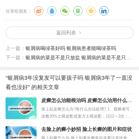
分享给朋友：
返回列表
上一篇：
银屑病喝绿茶好吗 银屑病患者能喝绿茶吗
下一篇：
银屑病的菜是不是只放盐 银屑病的菜是不是只放盐就可以吃
“银屑病3年没复发可以要孩子吗 银屑病3年了一直没
看也没好” 的相关文章
皮癣怎么治能根治吗 皮癣怎么治用什么药
膏
身上起皮癣怎么办?有什么办法处理? 1、股癣者可
涂敷20%土槿皮酊或复方土槿皮酊，1日2～3次，连
续15日；轻症可涂敷复方十一烯酸软膏(脚气灵)，或
去脸上的癣小妙招 脸上长癣的图片和症状
复方苯甲酸酒精与复方苯甲酸软膏(魏氏膏)，早晚交
替使用，一般于2周痊愈。2、咪唑类抗真菌药物：
脸上起癣怎么办 脸上如果长癣有起皮要注意饮食，