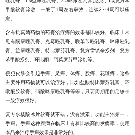
唑乳膏、1%益康唑乳膏、2%咪康唑乳膏(达克宁)或复方苯
甲酸软膏涂敷，一般于1周左右获效，连续2～4周可以痊
愈。
含有抗真菌药物的药膏治疗癣的效果都比较好。临床上常
见有酮康唑乳膏、克霉唑乳膏、联苯苄唑乳膏、咪康唑乳
膏、益康唑乳膏、特比萘芬乳膏、复方雷锁辛搽剂、复方
苯甲酸搽剂、环比酮、阿莫罗芬甲涂剂等。
侵犯皮肤会引起手癣、足癣、体癣、股癣、花斑癣，这些
主要外用药物就可以治疗好，比如盐酸特比萘芬乳膏、环
吡酮胺软膏、硝酸咪康唑乳膏等等，只要周期用的足够长
一般疗效很好。
复方水杨酸冰片软膏就不错，没有激素。功能主治第一，
手癣。手癣这种疾病在临床上有着比较高的发病率，使用
本品来治疗手癣效果是非常好的。