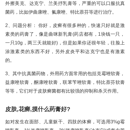
外擦美克、达克宁、兰美抒乳膏等，严重的可以口服抗真
菌药，比如伊曲康唑、氟康唑、特比萘芬等进行治疗。
2、问题分析： 你好，皮癣有很多种的，快速只好就是激
素类的药膏了，像是曲咪新乳膏(药店都有，1块钱一只，
一只10g，两三天就能好)，但是如果你还很年轻，往脸上
涂激素类的东西不好，另外皮炎平和达克宁也是有激素
的。
3、其中抗真菌药物，外用药方面常用的包括克霉唑软膏，
益康唑软膏，酮康唑软膏，联苯苄唑软膏，特比萘芬软膏
等等，它们对于皮肤癣菌都有比较强的抑制和杀灭作用。
皮肤,花癣,摸什么药膏好?
如对发生在面部、儿童躯干、四肢的体癣，可选用3%g霉