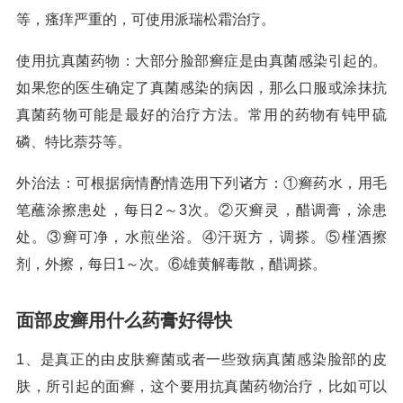
等，瘙痒严重的，可使用派瑞松霜治疗。
使用抗真菌药物：大部分脸部癣症是由真菌感染引起的。
如果您的医生确定了真菌感染的病因，那么口服或涂抹抗
真菌药物可能是最好的治疗方法。常用的药物有钝甲硫
磷、特比萘芬等。
外治法：可根据病情酌情选用下列诸方：①癣药水，用毛
笔蘸涂擦患处，每日2～3次。②灭癣灵，醋调膏，涂患
处。③癣可净，水煎坐浴。④汗斑方，调搽。⑤槿酒擦
剂，外擦，每日1～次。⑥雄黄解毒散，醋调搽。
面部皮癣用什么药膏好得快
1、是真正的由皮肤癣菌或者一些致病真菌感染脸部的皮
肤，所引起的面癣，这个要用抗真菌药物治疗，比如可以