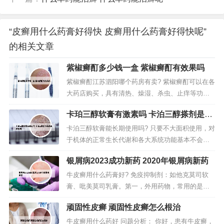
“皮癣用什么药膏好得快 皮癣用什么药膏好得快呢”
的相关文章
紫椒癣酊多少钱一盒 紫椒癣酊有效果吗
紫椒癣酊江苏泗阳哪个药房有卖? 紫椒癣酊可以在各
大药店购买，具有清热、燥湿、杀虫、止痒等功
效，用消毒棉签蘸取药液后涂抹患处，紫椒癣酊内
卡珀三醇软膏有激素吗 卡泊三醇搽剂是激
含中药成分，比如五倍子、紫花地丁等，能抑制真
素药膏吗
菌感染，关于紫椒癣酊的适应症用法和用量，使用
卡泊三醇软膏能长期使用吗? 只要不大面积使用，对
之前需要咨询相关医师。紫椒癣酊的成分有：功劳
于机体的正常生长代谢和各大系统功能基本不会带
木、五倍子、紫花地丁、苦参、花椒。...
来太大影响，适合患者长期进行使用。在患者使用
银屑病2023成功新药 2020年银屑病新药
的时候，也没有太多的不良反应出现。所以，长期
使用也是可以的。虽然说金迪银卡泊三醇软膏可以
牛皮癣用什么药膏好? 免疫抑制剂：如他克莫司软
长期使用，但具体的情况还需要根据患者病情、体
膏、吡美莫司乳膏。第一，外用药物，常用的是糖
质来判定，才能让药效发挥到更好的...
皮质激素类的药物，如卤米松软膏，地奈德软膏，
顽固性皮癣 顽固性皮癣怎么根治
糠酸莫米松软膏，丁酸氢化可的松软膏，曲安奈德
软膏等。药物一：牛皮癣软膏。具有抗炎、抗过敏
牛皮癣用什么药好 问题分析： 你好，患有牛皮癣，