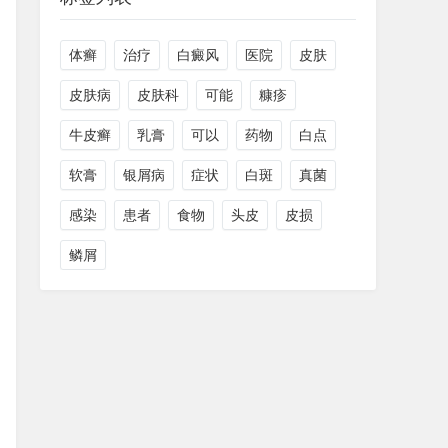
体癣
治疗
白癜风
医院
皮肤
皮肤病
皮肤科
可能
糠疹
牛皮癣
乳膏
可以
药物
白点
软膏
银屑病
症状
白斑
真菌
感染
患者
食物
头皮
皮损
鳞屑