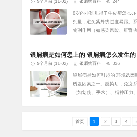
9个月前
(11-02)
银屑病百科
244
8岁的小孩儿得了牛皮癣怎么办
剂量，避免紫外线过度暴露。
物副作用（如感染风险、肝肾
心理咨询或支持小组缓解焦虑、自
银屑病是如何患上的 银屑病怎么发生的
9个月前
(11-02)
银屑病百科
336
银屑病是如何引起的 环境诱
诱发因素之一。感染后，免疫
（如划伤、手术）、精神压力
起银屑病的原因主要包括遗传因素
首页
1
2
3
4