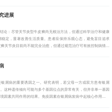
感染和肿瘤...
究进展
、结论：尽管关节炎型牛皮癣尚无根治方法，但通过科学治疗和健康
期稳定，显著改善生活质量。患者应保持乐观心态，避免盲目追求
牛皮癣关节炎目前尚不能完全治愈，但通过规范治疗可有效控制病情、
牛皮癣相...
病
素是银屑病的重要诱因之一。研究表明，若父母一方或双方患有银屑
加。这种遗传倾向可能与多个基因位点的异常有关，但并非单一基因
环境因素共同作用的结果。免疫因素在银屑病发病中起核心作用。遗
屑病患者...