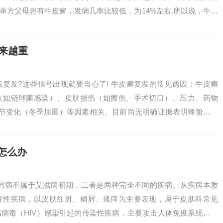
%单方父母患有牛皮癣，发病几率比较低，为14%左右.所以说，牛皮
一...
来越重
复发?这些信号出现就要当心了! 牛皮癣复发的常见诱因：牛皮癣
（如链球菌感染）、皮肤损伤（如擦伤、手术切口）、压力、药物
季节变化（冬季加重）等因素相关。目前尚无明确证据表明蜂蛰本身
导致局部严重...
重怎么办
银屑病不属于艾滋病初期，二者是两种完全不同的疾病。从疾病本质
症性疾病，以皮肤红斑、鳞屑、瘙痒为主要表现，属于皮肤科常见
病毒（HIV）感染引起的传染性疾病，主要攻击人体免疫系统，导