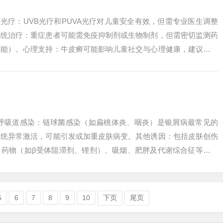
 光疗：UVB光疗和PUVA光疗对儿童安全有效，但需专业医生调整
系统治疗：重症患者可能需免疫抑制剂或生物制剂，但需密切监测药
功能）。心理支持：牛皮癣可能影响儿童社交与心理健康，建议通过
卑情绪...
因呼吸道感染：链球菌感染（如扁桃体炎、咽炎）是银屑病最常见的
系统异常激活，可能引发或加重皮肤病变。其他诱因：包括皮肤创伤
、药物（如β受体阻滞剂、锂剂）、吸烟、肥胖及代谢综合征等。引
、精神因素、...
5
6
7
8
9
10
下页
尾页