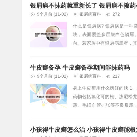
银屑病不抹药就重新长了 银屑病不擦药
9个月前
(11-02)
银屑病百科
272
什么是银屑病? 银屑病是一
块，表面覆盖多层银白色鳞屑
向。若家族中有银屑病患者，
生密切相关，例如HLA-Cw6基因
牛皮癣备孕 牛皮癣备孕期间能抹药吗
9个月前
(11-02)
银屑病百科
217
身上牛皮癣用什么药好的快 1
药物包括氢化可的松、泼尼松
薄、毛细血管扩张等不良反应
疫、促进皮肤细胞分化改善症状，
小孩得牛皮癣怎么治 小孩得牛皮癣能根