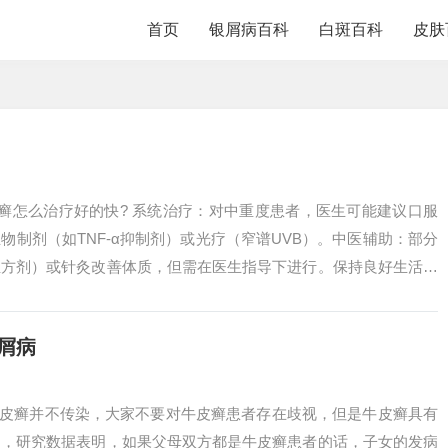
首页
银屑病百科
白斑百科
皮肤
癣怎么治疗好的快? 系统治疗：对中重度患者，医生可能建议口服
物制剂（如TNF-α抑制剂）或光疗（窄谱UVB）。中医辅助：部分
血方剂）或针灸改善体质，但需在医生指导下进行。保持良好生活习
洁，...
屑病
牛皮癣并不传染，大家不要对牛皮癣患者存在歧视，但是牛皮癣具有
的，研究数据表明，如果父母双方都是牛皮癣患者的话，子女的发病