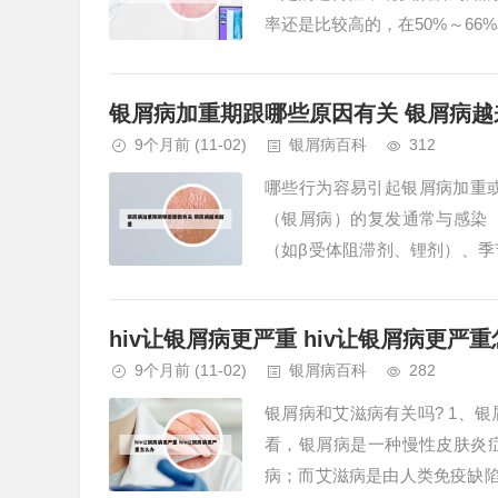
率还是比较高的，在50%～66
癣具有一定的遗传性，但并不是说
银屑病加重期跟哪些原因有关 银屑病越
9个月前
(11-02)
银屑病百科
312
哪些行为容易引起银屑病加重或
（银屑病）的复发通常与感染
（如β受体阻滞剂、锂剂）、
会直接引发牛皮癣复发，但若蛰伤
hiv让银屑病更严重 hiv让银屑病更严
9个月前
(11-02)
银屑病百科
282
银屑病和艾滋病有关吗? 1、
看，银屑病是一种慢性皮肤炎
病；而艾滋病是由人类免疫缺陷