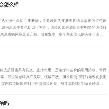
会怎么样
种常见的慢性炎症性皮肤病，主要表现为皮肤出现边界清晰的红色斑
。患病原因主要包括以下方面：遗传因素银屑病具有明显的遗传倾
其亲属患病风险显著升高。研究发现，多个基因位点的突变与疾病发
等。银屑病...
、糖皮质激素具有抗炎、止痒作用，是治疗牛皮癣的常用药物。常用
龙等，可快速减轻炎症反应、缓解症状。但长期使用可能导致皮肤变
，需严格遵医嘱控制用药周期和剂量。维生素D3衍生物通过调节免
并减少复发...
治吗