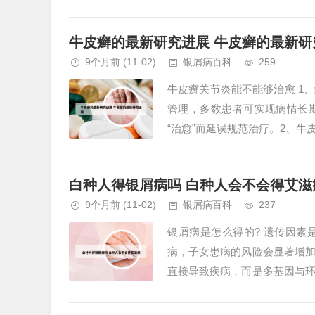
致免疫功能缺陷，引发多种机会性
牛皮癣的最新研究进展 牛皮癣的最新研
9个月前
(11-02)
银屑病百科
259
牛皮癣关节炎能不能够治愈 1
管理，多数患者可实现病情长
“治愈”而延误规范治疗。2、
缓解症状。牛皮癣关节炎是一种与
白种人得银屑病吗 白种人会不会得艾滋
9个月前
(11-02)
银屑病百科
237
银屑病是怎么得的? 遗传因
病，子女患病的风险会显著增
直接导致疾病，而是多基因与
传因素研究表明，35%至90%的银