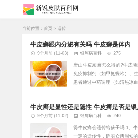
当前位置：
首页
> 遗传
牛皮癣跟内分泌有关吗 牛皮癣是体内
9个月前
(11-03)
银屑病百科
275
唐山牛皮顽癣怎么得的?牛皮顽
免疫抑制剂（如甲氨蝶呤）、生
患者通过中药调理（如清热凉
惯：皮肤护理：避免搔抓或过度清
牛皮癣是显性还是隐性 牛皮癣是否是银
9个月前
(11-02)
银屑病百科
240
得牛皮癣会遗传给孩子吗 1、
一定的遗传性，确实众所周知