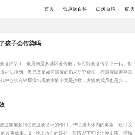
首页
银屑病百科
白斑百科
皮肤
了孩子会传染吗
不会遗传给 1、银屑病是多基因遗传病，有可能会遗传给下一代，但
还没办法控制。但究竟是如何遗传的仍未研究透彻，有遗传因素存在
后代中连续有银屑病出现的家族毕竟是少数，发病的成员也是少数。
并非绝对...
效
部放血能够起到促进血液循环的作用，帮助排出体内的毒素，还可以
定的改善效果。2、脸上放血的好处一般情况下可以消肿止痛、增强