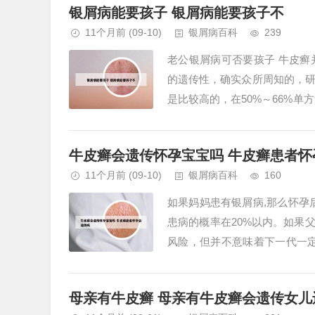
银屑病能要孩子 银屑病能要孩子不
11个月前
(09-10)
银屑病百科
239
老公银屑病可否要孩子 牛皮
的遗传性，确实众所周知的，
是比较高的，在50%～66%单
有一定的遗传性，但并不是说一定
牛皮癣会遗传怀孕宝宝吗 牛皮癣患者怀
11个月前
(09-10)
银屑病百科
160
如果妈妈患有银屑病,那么怀孕后
患病的概率在20%以内。如果
风险，但并不意味着下一代一
生育，但患者在治疗期间采用的治
母亲有牛皮癣 母亲有牛皮癣会遗传女儿