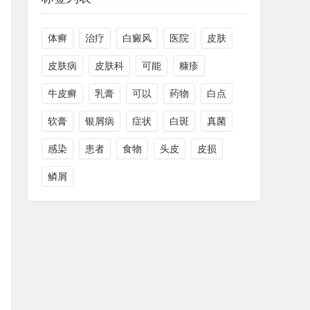
体癣
治疗
白癜风
医院
皮肤
皮肤病
皮肤科
可能
糠疹
牛皮癣
乳膏
可以
药物
白点
软膏
银屑病
症状
白斑
真菌
感染
患者
食物
头皮
皮损
鳞屑