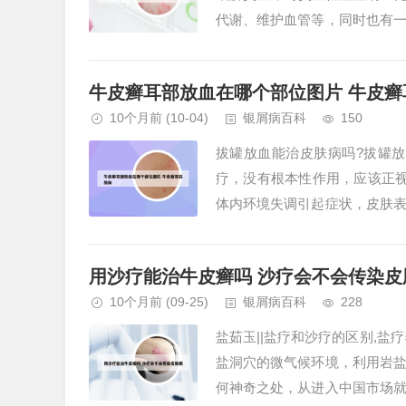
代谢、维护血管等，同时也有
针刺放血的方式，利用针刀刺破穴
牛皮癣耳部放血在哪个部位图片 牛皮癣
10个月前
(10-04)
银屑病百科
150
拔罐放血能治皮肤病吗?拔罐放
疗，没有根本性作用，应该正
体内环境失调引起症状，皮肤
以拔罐的，但是在拔罐的时候一定
用沙疗能治牛皮癣吗 沙疗会不会传染皮
10个月前
(09-25)
银屑病百科
228
盐茹玉||盐疗和沙疗的区别,
盐洞穴的微气候环境，利用岩
何神奇之处，从进入中国市场