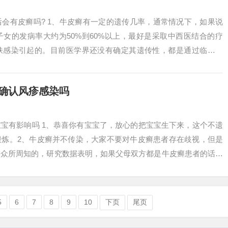
会有皮癣吗? 1、牛皮癣有一定的遗传几率，通常情况下，如果说
女的发病率大约为50%到60%以上，最好是采取中西医结合的疗
肤感染引起的。目前医学界还没有确定其遗传性，都是通过临床总
2、皮癣和...
确认风疹感染吗
宝有影响吗 1、恭喜你有宝宝了，放心的把宝宝生下来，这个不遗
锻炼。2、牛皮癣并不传染，大家不要对牛皮癣患者存在歧视，但是
实众所周知的，研究数据表明，如果父母双方都是牛皮癣患者的话，
～66...
5
6
7
8
9
10
下页
尾页