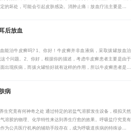
一定的坏处，可能会引起皮肤感染。消肿止痛：放血疗法主要是采取
位浅表脉络...
耳后放血
血能治牛皮癣吗? 1、你好！牛皮癣并非血液病，采取拔罐放血治
视这个问题。2、你好，根据你的描述，考虑牛皮癣患者主要是由于
表面出现疾病，而拔火罐恰好就有这样的作用，所以牛皮癣患者是可
要注意保护...
肤病
盐疗养生究竟有何神奇之处 通过特定的岩盐气溶胶发生设备，模拟天然
盐气溶胶的物理、化学特性来达到养生疗愈的效果。呼吸盐疗究竟有
就作为公共医疗机构的辅助手段存在，成为呼吸道疾病的特殊诊疗手