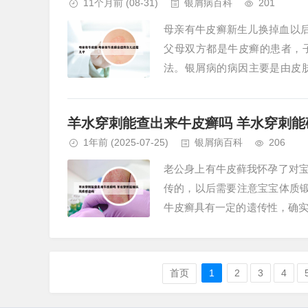
11个月前
(08-31)
银屑病百科
201
母亲有牛皮癣新生儿换掉血以后
父母双方都是牛皮癣的患者，子
法。银屑病的病因主要是由皮
结，确实又一部分会遗传下一代。
羊水穿刺能查出来牛皮癣吗 羊水穿刺能
1年前
(2025-07-25)
银屑病百科
206
老公身上有牛皮藓我怀孕了对宝
传的，以后需要注意宝宝体质
牛皮癣具有一定的遗传性，确
子女的发病率还是比较高的，在50%
首页
1
2
3
4