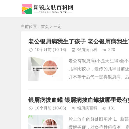
当前位置：
首页
> 一定
老公银屑病我生了孩子 老公银屑病我生
10个月前
(10-16)
银屑病百科
220
老公有银屑病(不是天生得)会
几率比较小，遗传的几率目前
并不等于后代一定得银屑病。
2、银屑病存在一定遗传几率，但
银屑病拔血罐 银屑病拔血罐拔哪里最有
10个月前
(10-06)
银屑病百科
131
脸上放血的好处跟图片 1、脸
缓解炎症，对炎症性痘痘有一