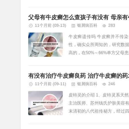
段而存在。...
父母有牛皮癣怎么查孩子有没有 母亲
11个月前
(09-13)
银屑病百科
283
牛皮癣遗传吗 牛皮癣并不传
性，确实众所周知的，研究数
高的，在50%～66%单方父母
的遗传性，但并不是说一定遗传。
有没有治疗牛皮癣良药 治疗牛皮癣的药
11个月前
(09-11)
银屑病百科
246
皮特灵的介绍 1、皮特灵系天
主治医师、苏州钱氏护肤美容
末清初的八代祖传秘方，经过
泛，适应于牛皮癣、褥疮等，是集