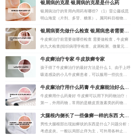
银屑病的克星 银屑病的克星是什么药
颗粒、丹青胶囊、郁金银屑片等。免疫抑制剂，甲
氨蝶呤、环孢素、雷公藤多甙等。牛皮癣可以用下
银屑病治疗的常用内用药有哪些? （1）雷公藤或昆
列药物治疗：第一，外用药物，常用的是糖皮质激
明山海棠（片剂、多苷、糖浆）。属同科目植物，
素类的药物，如卤米松软膏，地奈德...
适用于泛发性地图状、脓疱型、关节型银屑病。
银屑病要先做什么检查 银屑病患者需要做
（2）复方青黛胶囊（丸）。甲氨蝶呤是全身治疗银
什么检查
屑病的标准用药，但治疗量与中毒量很接近，开始
牛皮癣治疗前需要做哪些检查 需要做检查，牛皮癣
剂量宜小。可以口服、肌内注射、皮下注射或静脉
的九大检查(组织病理学检查、皮屑检测、微量元素
注射。维A酸类药 单独服用或联合...
检查、脏腑功能检查、血常规检查、肝肾功能检查
牛皮癣治疗专家 牛皮肤癣专家
等)。在医生的正确指导下，做相应的检查，找准病
因，确定病情。常规检查：血常规，尿常规等，牛
孩子得了牛皮癣治疗的最好方法是什么 1、由于上呼
皮癣患者视病情需而定。皮肤活体细胞检查：银屑
吸道感染的小儿牛皮癣患者，可以服用一些抗生素
病病在表皮，对银屑病患者进行皮...
或者清热解毒的中药进行治疗感染，一般由感染引
牛皮廨治疗用什么药膏 牛皮廨能治好么?
起的牛皮癣，待炎症消退以后，儿童的皮肤也就会
止痒
恢复正常了。2、具体治疗方法如下：使用药物：可
牛皮癣用什么药膏好 牛皮癣可以用下列药物治疗：
以在医生的指导下外用卡泊三醇软膏和卤米松乳
第一，外用药物，常用的是糖皮质激素类的药物，
膏，并配合口服消银片，丹青胶囊等...
如卤米松软膏，地奈德软膏，糠酸莫米松软膏，丁
大腿根内侧长了一些像癣一样的东西 大腿
酸氢化可的松软膏，曲安奈德软膏等。第对于最常
根内侧长了一些像癣一样的东西不疼不痒
见的寻常型银屑病，面积比较小的时候，以单纯外
男性大腿根部出现如癣状的东西是什么? 问题分析：
用药为主，可以选择糖皮质激素类药膏，也可以选
考虑皮炎。一般以局部止痒为主，可外用各种止痒