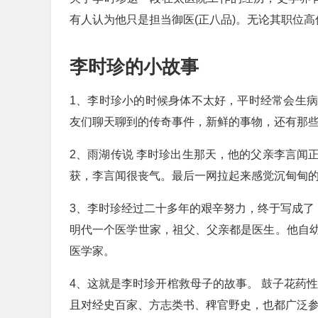
有人认为他只是担当御医(正八品)。无论其职位
李时珍的小故事
1、李时珍小的时候身体不太好，平时经常会生
友们聊天聊到的传奇事件，新鲜的事物，还有那
2、雨湖传说 李时珍出生那天，他的父亲李言闻
获，李言闻很丧气。最后一网拉起来感觉沉甸甸
3、李时珍经过二十多年的艰辛努力，终于写成了
明代一个医学世家，祖父、父亲都是医生。他自
医学家。
4、这就是李时珍开棺救母子的故事。 鼓子花药
且对经史百家、方志类书、稗官野史，也都广泛