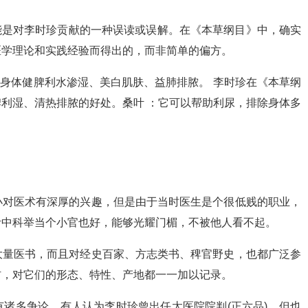
可能是对李时珍贡献的一种误读或误解。在《本草纲目》中，确实
医学理论和实践经验而得出的，而非简单的偏方。
助身体健脾利水渗湿、美白肌肤、益肺排脓。 李时珍在《本草纲
利湿、清热排脓的好处。桑叶 ：它可以帮助利尿，排除身体多
小对医术有深厚的兴趣，但是由于当时医生是个很低贱的职业，
考中科举当个小官也好，能够光耀门楣，不被他人看不起。
大量医书，而且对经史百家、方志类书、稗官野史，也都广泛参
材，对它们的形态、特性、产地都一一加以记录。
诸多争论，有人认为李时珍曾出任太医院院判(正六品)，但也