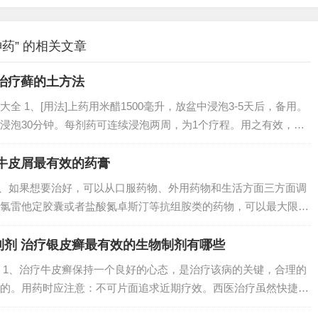
药” 的相关文章
治疗藓的土方法
 1、[用法]上药用米醋1500毫升，放盆中浸泡3-5天后，备用。
浸泡30分钟。每剂药可连续浸泡两周，为1个疗程。用之有效，可
灭菌止痒。适用于鹅掌风（手癣）、干脚癣。2、中医治疗 取川芎、红
牛皮屑最有效的药膏
 1、如果想要治好，可以从口服药物、外用药物和生活方面三方面调
氯雷他定胶囊或者盐酸氮卓斯汀等抗组胺类的药物，可以最大限度
避免搔抓，防止皮肤进一步增厚。2、方法是：一瓶醋，一把花
好的花椒...
制剂 治疗银皮癣最有效的生物制剂有哪些
 1、治疗牛皮癣保持一个良好的心态，是治疗该病的关键，合理的
的。用药时应注意：不可片面追求近期疗效。西医治疗虽然快捷，
较好。2、（1）蒽林：强效还原剂，过量使用可引起刺激性皮炎。