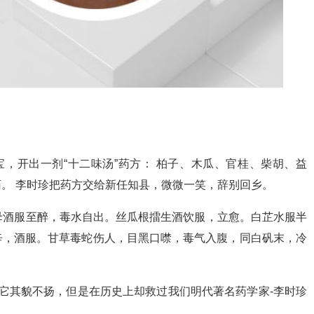
，开出一剂“十二味汤”药方： 柏子、木瓜、官桂、柴胡、益
。 李时珍把药方交给新任知县，微微一笑，辞别回乡。
贝母酒服至醉，毒水自出。丝瓜根擂生酒饮服，立愈。白芷水服半
辛，酒服。甘草毒蛇伤人，目黑口噤，毒气入腹，同白矾末，冷
它其貌不扬，但是在历史上却救过我们明代著名药学家-李时珍