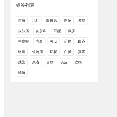
标签列表
体癣
治疗
白癜风
医院
皮肤
皮肤病
皮肤科
可能
糠疹
牛皮癣
乳膏
可以
药物
白点
软膏
银屑病
症状
白斑
真菌
感染
患者
食物
头皮
皮损
鳞屑