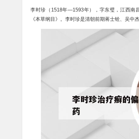
李时珍（1518年—1593年），字东璧，江
《本草纲目》。李时珍是清朝前期蒋士铨、吴中