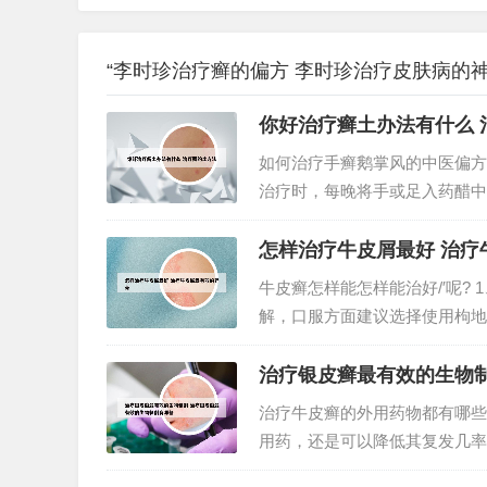
“李时珍治疗癣的偏方 李时珍治疗皮肤病的神
你好治疗癣土办法有什么 
如何治疗手癣鹅掌风的中医偏方大全
治疗时，每晚将手或足入药醋中
继续浸泡2-3个疗程。[功效]
花、大风子、白矾各1...
怎样治疗牛皮屑最好 治疗
牛皮癣怎样能怎样能治好/′呢?
解，口服方面建议选择使用枸地
缓解局部皮肤瘙痒的症状，可以
椒，混合后熬半小时，放凉后将熬
治疗银皮癣最有效的生物
治疗牛皮癣的外用药物都有哪些
用药，还是可以降低其复发几率
但是容易复发。选用中医治疗比