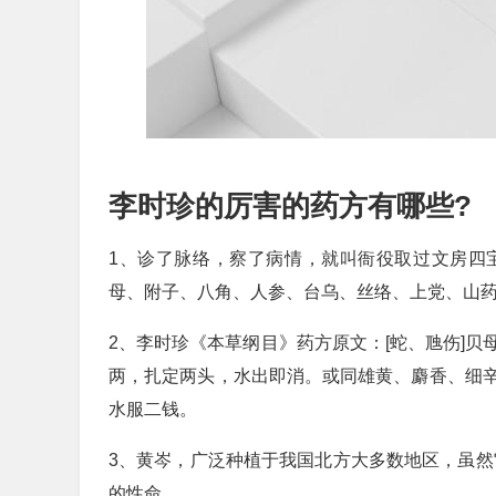
李时珍的厉害的药方有哪些?
1、诊了脉络，察了病情，就叫衙役取过文房四宝
母、附子、八角、人参、台乌、丝络、上党、山药
2、李时珍《本草纲目》药方原文：[蛇、虺伤]
两，扎定两头，水出即消。或同雄黄、麝香、细
水服二钱。
3、黄岑，广泛种植于我国北方大多数地区，虽然
的性命。