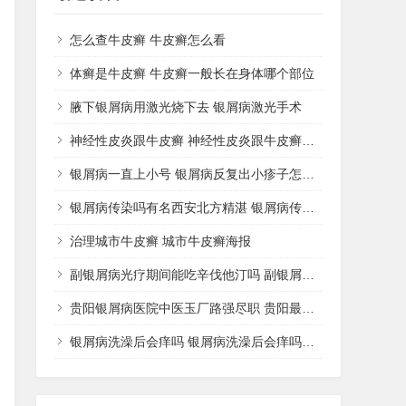
怎么查牛皮癣 牛皮癣怎么看
体癣是牛皮癣 牛皮癣一般长在身体哪个部位
腋下银屑病用激光烧下去 银屑病激光手术
神经性皮炎跟牛皮癣 神经性皮炎跟牛皮癣哪个好治
银屑病一直上小号 银屑病反复出小疹子怎么办好
银屑病传染吗有名西安北方精湛 银屑病传播途径
治理城市牛皮癣 城市牛皮癣海报
副银屑病光疗期间能吃辛伐他汀吗 副银屑病可以擦激素药膏吗
贵阳银屑病医院中医玉厂路强尽职 贵阳最好的银屑病中医院
银屑病洗澡后会痒吗 银屑病洗澡后会痒吗怎么治疗