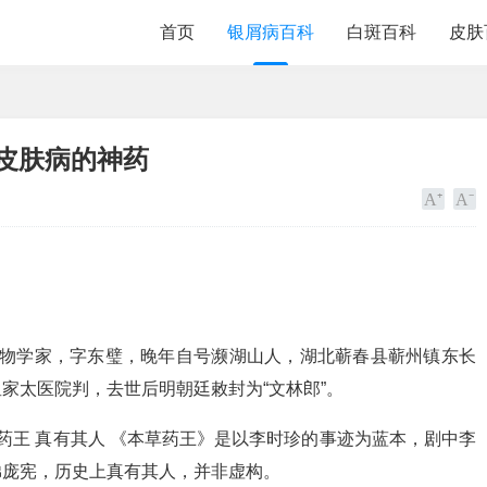
首页
银屑病百科
白斑百科
皮肤
皮肤病的神药
、药物学家，字东璧，晚年自号濒湖山人，湖北蕲春县蕲州镇东长
家太医院判，去世后明朝廷敕封为“文林郎”。
草药王 真有其人 《本草药王》是以李时珍的事迹为蓝本，剧中李
弟庞宪，历史上真有其人，并非虚构。