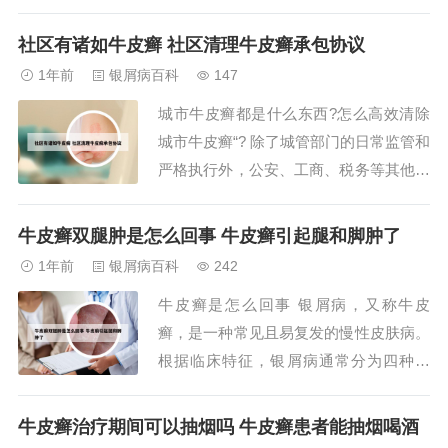
甲主要由真菌感染引起，其治疗方法与指
甲型银屑病不同。治疗建议：指甲型银屑
社区有诸如牛皮癣 社区清理牛皮癣承包协议
病的治疗应遵循传统的银屑病治疗手段，
1年前
银屑病百科
147
如口服阿维A等药物。治疗效果因个体差
城市牛皮癣都是什么东西?怎么高效清除
异而异，需在医生指导下进行规范治疗。
城市牛皮癣“? 除了城管部门的日常监管和
2、银屑...
严格执行外，公安、工商、税务等其他部
门也应发挥作用。公安部门可依据治安处
罚条例对违规者进行处罚；工商部门依据
牛皮癣双腿肿是怎么回事 牛皮癣引起腿和脚肿了
非法经营法规进行惩处；税务部门则针对
1年前
银屑病百科
242
偷税行为进行查处。国外在城市“牛皮癣”
牛皮癣是怎么回事 银屑病，又称牛皮
管理上，有可供借鉴的经验。水枪冲，小
癣，是一种常见且易复发的慢性皮肤病。
刀刮，...
根据临床特征，银屑病通常分为四种类
型：寻常型、脓疱型、关节病型和红皮病
型。寻常型银屑病是最常见的类型，表现
牛皮癣治疗期间可以抽烟吗 牛皮癣患者能抽烟喝酒
为红色丘疹或斑丘疹，逐渐扩大并融合成