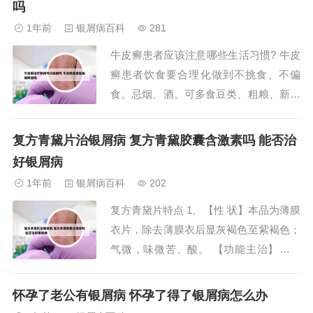
吗
边界清楚的斑片，表面覆盖银白色鳞屑。
1年前
银屑病百科
281
银屑病是一种常见的慢性炎症性皮肤病，
牛皮癣患者应该注意哪些生活习惯? 牛皮
俗称牛皮癣。以下...
癣患者饮食要合理化做到不挑食、不偏
食。忌烟、酒。可多食豆类、粗粮、新鲜
蔬菜、水果等高蛋白、低脂肪、富含维生
素的食品。养成良好的生活习惯良好的生
复方青黛片治银屑病 复方青黛胶囊含激素吗 能否治
活习惯可使症状得到有效的缓解。防止肌
好银屑病
肤刮伤、割伤、撞伤和感染。很显然，大
1年前
银屑病百科
202
多数人损伤皮肤可以得到很好的恢复。但
复方青黛片特点 1、【性 状】本品为薄膜
对牛皮癣患者...
衣片，除去薄膜衣后显灰褐色至紫褐色；
气微，味微苦、酸。 【功能主治】清热
解毒，消斑化瘀，祛风止痒。用于进行期
银屑病， 玫瑰糠疹、药疹等。【规 格】
怀孕了老公有银屑病 怀孕了得了银屑病怎么办
每片重0.48g 【用法用量】口服。一次4