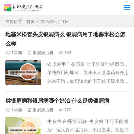
当前位置：
首页
> 2025年8月11日
地塞米松管头皮银屑病么 银屑病用了地塞米松会怎
么样
1年前
银屑病百科
162
银皮癣用什么药膏 对于轻症的银屑病，
单纯外用药即可，面积不大激素药膏外用
效果不错，面积较大的不宜过多应用激素
药膏，可以选择他扎罗汀、他克莫司、卡
泊三醇乳膏等，还可以选择口服药物治
类银屑病和银屑病哪个好治 什么是类银屑病
疗，有条件的光疗、药浴等效果都不错。
1年前
银屑病百科
176
银皮癣可以使用以下药膏进行治疗：地塞
牛皮癣在哪能治好 牛皮癣目前不能根
米松软膏：这是一种皮质类固醇药物，适
治，但只要不乱用药、不用激素、免疫抑
用于轻度的银屑...