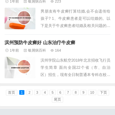
1年前
银屑病百科
223
片，一日3次。2、确实存在复方青黛丸和
男朋友有牛皮癣打算结婚,会不会遗传给
甘露聚糖肽片可能产生的副作用。这类...
孩子? 1、牛皮癣患者是可以结婚的。以
下是关于牛皮癣患者结婚及相关问题的详
细解结婚权利：牛皮癣并不会影响患者的
婚姻权利，因此你的男朋友完全可以结
滨州预防牛皮癣好 山东治疗牛皮癣
婚。遗传风险：虽然牛皮癣具有遗传性，
1年前
银屑病百科
164
但这并不意味着患者不能结婚或生育。然
滨州学院山东航空2018年北京招收飞行员
而，为了确保后代的健康，患者在考虑生
学生简章 面向全国22个省（市、自治
育前应确保病...
区）招生，现有全日制普通本专科在校生
18200人。学校于2006年组建飞行学院，
成为全国第一家培养飞行员的地方普通本
首页
1
2
3
4
5
6
7
8
9
10
下页
科院校，填补了省内专业设置的空白。专
尾页
业设置的显著变化：滨州学院的前身是北
镇师范学校，最初以师范类专业为主