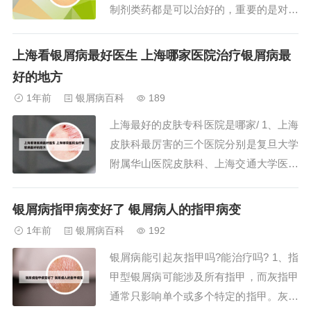
制剂类药都是可以治好的，重要的是对牛
皮癣有正确的认识，用对药了就会感觉到
牛皮癣也是很容易治好的，治疗牛皮癣推
上海看银屑病最好医生 上海哪家医院治疗银屑病最
荐使用中药浴治疗，中药浴治疗牛皮癣效
好的地方
果好、见效快、安全。个人认为选用中医
1年前
银屑病百科
189
治疗比较好。虽然慢但是不影响整体健
上海最好的皮肤专科医院是哪家/ 1、上海
康，副作用少，远...
皮肤科最厉害的三个医院分别是复旦大学
附属华山医院皮肤科、上海交通大学医学
院附属新华医院皮肤科和上海市第九人民
医院皮肤科。以下是这三家医院皮肤科的
银屑病指甲病变好了 银屑病人的指甲病变
详细介绍： 复旦大学附属华山医院皮肤
1年前
银屑病百科
192
科 专业地位：作为国内皮肤性病学的发
银屑病能引起灰指甲吗?能治疗吗? 1、指
源地之一，该科室在上海乃至全国享有极
甲型银屑病可能涉及所有指甲，而灰指甲
高的声誉...
通常只影响单个或多个特定的指甲。灰指