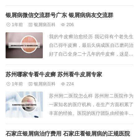
州新城客运中心，方便患者前来就诊。这
家医院的皮肤科医生经验丰富，能够为患
银屑病微信交流群号广东 银屑病病友交流群
者提供个性化的治疗方案。一医在皮肤科
1年前
银屑病百科
206
领域有着较高的评价，医生团队具备丰富
我的牛皮癣治愈经历 我记得有个老先生
的临床经验和扎实的医学知识，能够为患
自己得牛皮癣，最后久病成医自己磨药治
者提供高质...
好了自己全身二十几年的牛皮癣，这是最
给力的一次经历，我也要到了药膏，身上
的确实下去了，最后只剩头部反反复复。
苏州哪家专看牛皮癣 苏州看牛皮屑专家
2013年生完孩子而且经济也宽裕，就只关
1年前
银屑病百科
224
注绿色疗法，在网上找到一家说是通过背
苏州附二医院怎么样 苏州附二医院作为
部疏通经络治疗，花了好多钱开始治疗，
一家知名的医疗机构，在生产方面积累了
确实服...
丰富的经验。医院的医疗团队由经验丰富
的医生和护士组成，他们具备专业的知识
和技能，能够为产妇提供全方位的医疗服
石家庄银屑病治疗费用 石家庄看银屑病的正规医院