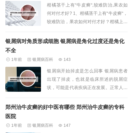
柑橘茎干上有“牛皮癣“,较难防治,果农如
多种因素有关，比如头皮干燥、油脂分泌
何对付才好? 1、柑橘茎干上有“牛皮癣“，
失衡、不良...
较难防治，果农如何对付才好？柑橘上有
这么一类“不起眼”的病害，甚至很多资料
都未将其列为防治对象，因其多发于枝干
银屑病对角质形成细胞 银屑病是角化过度还是角化
之上且并不深入，笔者常管它们叫“皮肤
不全
病”。2、要注意不能过量食用橘子，避免
1年前
银屑病百科
143
不易吸收。葡萄：葡萄这种食物可以降...
银屑病开始掉皮是怎么回事 银屑病患者
出现了掉皮，也就是临床所述的脱屑症
状，可能是代表疾病正在发展。正常人皮
肤完成表皮基底细胞，演变成最外层的角
质层的全过程，需要28天左右。掉皮：
郑州治牛皮癣的好中医有哪些 郑州治牛皮癣的专科
是银屑病的一个典型表现，由于皮肤细胞
医院
的快速增生和堆积，形成多层银白色的鳞
1年前
银屑病百科
147
屑，这些鳞屑最终会脱落。因此，掉皮本