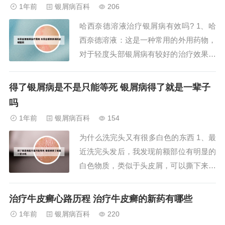
务。医院还配备了先进的医疗设备，确保
1年前
银屑病百科
206
产妇和婴儿的安全和健康。总之，在苏州
哈西奈德溶液治疗银屑病有效吗? 1、哈
附二医院生小孩不仅花费适中，还能够享
西奈德溶液：这是一种常用的外用药物，
受到优质的服...
对于轻度头部银屑病有较好的治疗效果。
卡泊三醇搽剂：同样适用于轻度头部银屑
病的治疗，与哈西奈德溶液配合使用效果
得了银屑病是不是只能等死 银屑病得了就是一辈子
更佳。卡泊三醇倍他米松凝胶：也是有效
吗
的治疗药物之一，能够缓解银屑病症状。
1年前
银屑病百科
154
2、局部银屑病：哈西奈德溶液也能用于
为什么洗完头又有很多白色的东西 1、最
治疗局部银...
近洗完头发后，我发现前额部位有明显的
白色物质，类似于头皮屑，可以撕下来。
这种现象让我开始思考，是头皮屑的问题
还是洗发水引起的。我决定尝试更换洗发
治疗牛皮癣心路历程 治疗牛皮癣的新药有哪些
水，不要长期使用同一品牌的产品，希望
1年前
银屑病百科
220
能找到原因并解决。头皮屑的出现可能与