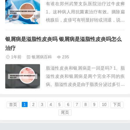
有谁在郑州武警支队医院治疗过牛皮癣
身并不代表病...
1、这种病人用抗菌素治疗有效。摘除扁
桃腺后，皮疹可有明显好转或消退，说明
感染是银屑病发病的一个重要因素。代谢
障碍。对银屑病血液化学，皮肤组织化学
银屑病是溢脂性皮炎吗 银屑病是溢脂性皮炎吗怎么
和皮肤病理生理的研究，未能获得有益的
治疗
成果。过去有人认为银屑病的发病与脂类
1年前
银屑病百科
235
代谢紊乱有关。这也是引起牛皮癣的因
脂溢性皮炎和银屑病是一回是吗? 1、脂
素。2、查英敏...
溢性皮炎和银屑病是两个完全不同的疾
病。脂溢性皮炎是由于脂质分泌过多引起
的皮肤疾病，它容易发生在皮脂腺分泌比
较多的区域，如头皮，面部，胸前，腋
首页
1
2
3
4
5
6
7
8
9
10
下页
窝，腹股沟等位置，在脂溢性皮炎的基础
尾页
上会伴有真菌的感染。2、银屑病和脂溢
性皮炎，都是皮肤科较为常见的疾病，如