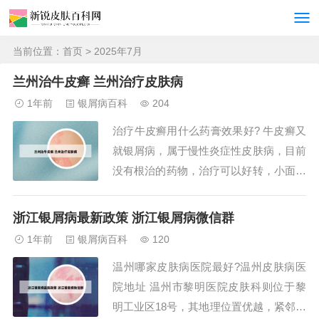
当前位置：
首页
> 2025年7月
兰州治牛皮癣 兰州治疗皮肤病
1年前
银屑病百科
204
治疗牛皮癣用什么药膏效果好? 牛皮癣又
就银屑病，属于慢性炎症性皮肤病，目前
没有根治的药物，治疗可以好转，小面积
选用外用药，如糖皮质激素类药膏，卡泊
三醇软膏，蒽林，他克莫司乳膏，皮损面
浙江银屑病最新政策 浙江银屑病微信群
积大可以选用口服药，甲氨蝶呤片，雷公
1年前
银屑病百科
120
藤，维A酸类等药物。平时饮食注意辛辣
温州哪家皮肤病医院最好?温州皮肤病医
食物少吃。低刺激制剂：头面部皮肤较为
院地址 温州市黎明医院皮肤科则位于黎
敏感，应选...
明工业区18号，其地理位置优越，紧邻温