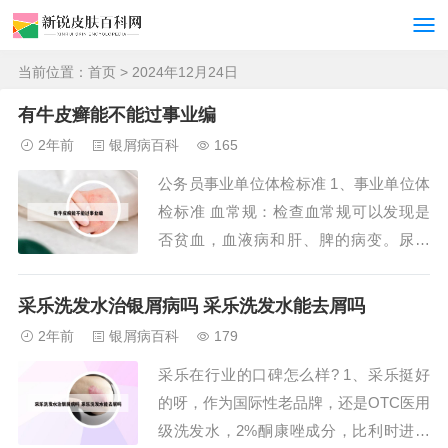
当前位置：
首页
> 2024年12月24日
有牛皮癣能不能过事业编
2年前
银屑病百科
165
公务员事业单位体检标准 1、事业单位体
检标准 血常规：检查血常规可以发现是
否贫血，血液病和肝、脾的病变。尿常
规：一般肾脏病变早期可以通过检查尿液
发现，也是肾脏或尿路疾病的第一个指
采乐洗发水治银屑病吗 采乐洗发水能去屑吗
征。肝功能：检查刚能看是否感染2乙肝
2年前
银屑病百科
179
病毒，是否对Z肝有免疫力。外科：外科
采乐在行业的口碑怎么样? 1、采乐挺好
就是看下皮肤、甲状腺、四肢关节、外生
的呀，作为国际性老品牌，还是OTC医用
殖器有无异常。...
级洗发水，2%酮康唑成分，比利时进口