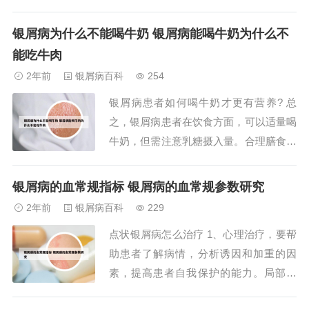
原料，能有效去屑止痒，还不容易复发，
在行业有不错知名度。我也是在朋友的推
银屑病为什么不能喝牛奶 银屑病能喝牛奶为什么不
荐下用的采乐，才一个月左右就把困扰我
能吃牛肉
已久的头屑给清除干净了，现在也没复
2年前
银屑病百科
254
发，很好用。2、采乐的行业口碑挺不错
银屑病患者如何喝牛奶才更有营养? 总
的，专业级...
之，银屑病患者在饮食方面，可以适量喝
牛奶，但需注意乳糖摄入量。合理膳食、
均衡营养，结合医生的治疗方案，有助于
控制病情，促进康复。希望您早日康复，
银屑病的血常规指标 银屑病的血常规参数研究
摆脱银屑病的困扰。因此，银屑病患者不
2年前
银屑病百科
229
仅可以喝牛奶，而且提倡喝牛奶。因为它
点状银屑病怎么治疗 1、心理治疗，要帮
对病情有帮助，且是补充营养的好选择。
助患者了解病情，分析诱因和加重的因
牛皮癣患者可...
素，提高患者自我保护的能力。局部治
疗，各种角质剥脱剂和角质润滑剂、皮质