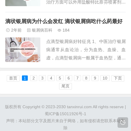
治疗方面可以外用盐酸特比萘芬喷雾剂，
或者是萘替芬酮康唑软膏，或者卢立康唑
乳膏，或者克霉唑软膏。2、胳膊上出现
滴状银屑病为什么会发红 滴状银屑病吃什么药最好
一片一片像癣样的皮疹，考虑可能是由于
2年前
银屑病百科
184
真菌感染导致的体癣，还有可能是由于皮
点滴型银屑病好转征兆 1、中医治疗银屑
肤干燥导致的乏脂性湿疹，如果鳞屑为银
病通常从血论治，分为血热、血燥、血
白色容易剥...
虚，点滴型银屑病一般属于血热型，通过
治疗可缓解症状，好转的征兆包括皮疹颜
色变淡，由鲜红色变为淡红色，表面可覆
首页
1
2
3
4
5
6
7
8
9
10
下页
银白色鳞屑，鳞屑脱去后出现色素减退
尾页
斑。2、点滴型银屑病是银屑病中最轻的
一种类型，多见于儿童，大多与感染有
版权所有 Copyright © 2023-2030 tanxinrui.com All rights reserve |
关，如感冒、链球...
蜀ICP备15011926号-1
声明：本站部分文字及图片来自于网络，如有侵权请您联系本站删
除