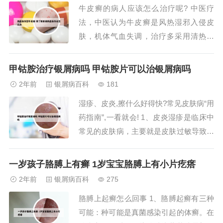
牛皮癣的病人应该怎么治疗呢? 中医疗
型银屑病可使用外用药物进行抗炎治疗。
法，中医认为牛皮癣是风热湿邪入侵皮
例如，使用糖...
肤，机体气血失调，治疗多采用清热解
毒、活血化瘀及祛湿解表的方剂，同时联
合应用中药湿敷、针灸、火疗等。西医治
甲钴胺治疗银屑病吗 甲钴胺片可以治银屑病吗
疗，西医治疗包括口服药物治疗，常见的
2年前
银屑病百科
181
有复方甘草酸苷类药物、免疫调节药物以
湿疹、皮炎,擦什么好得快?常见皮肤病“用
及维A酸胶囊等，合并感染时用抗生素，
药指南”,一看就会! 1、皮炎湿疹是临床中
也可以外涂药膏。...
常见的皮肤病，主要就是皮肤过敏导致，
这种情况下主要是抗过敏治疗，具体如
下：可以让患者口服脱敏药，像氯雷他
一岁孩子胳膊上有癣 1岁宝宝胳膊上有小片疙瘩
定、西替利嗪、扑尔敏这一类药物。2、
2年前
银屑病百科
275
糖皮质激素药膏 糖皮质激素药膏是皮炎
胳膊上起癣怎么回事 1、胳膊起癣有三种
湿疹的常用治疗药物。这类药膏具有抗
可能：种可能是真菌感染引起的体癣。在
炎、抗过...