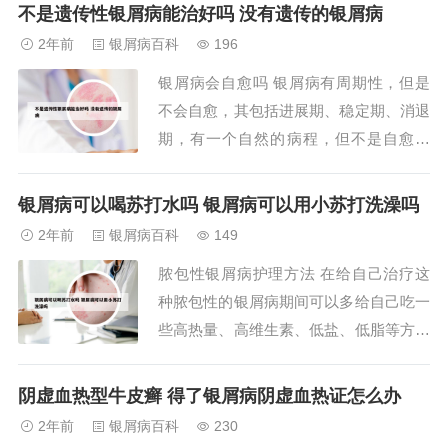
类固醇激素的外用药，如卡泊三醇软膏、
不是遗传性银屑病能治好吗 没有遗传的银屑病
他卡西醇软膏、维A酸乳膏、他克莫司软
2年前
银屑病百科
196
膏等都可以外用。2、对于银屑病早期的
银屑病会自愈吗 银屑病有周期性，但是
红色丘疹，并不需要单纯进行治疗。如果
不会自愈，其包括进展期、稳定期、消退
患者已经确诊为...
期，有一个自然的病程，但不是自愈周
期。银屑病是一种慢性复发性皮肤病，能
否自愈因人而异，具体情况如下：症状较
银屑病可以喝苏打水吗 银屑病可以用小苏打洗澡吗
轻者，通过改变居住环境，部分患者可自
2年前
银屑病百科
149
愈；症状较重者，无法自愈，应积极进行
脓包性银屑病护理方法 在给自己治疗这
药物治疗。首先要明白银屑病是不会自愈
种脓包性的银屑病期间可以多给自己吃一
的。虽然临床上...
些高热量、高维生素、低盐、低脂等方面
的食物，这样的食物对于疾病的改善来说
才是最好的，同时也需要在治疗疾病的时
阴虚血热型牛皮癣 得了银屑病阴虚血热证怎么办
候多给自己吃清淡的食物。脓包型银屑病
2年前
银屑病百科
230
的治疗方法：药物治疗 局部用药：脓包