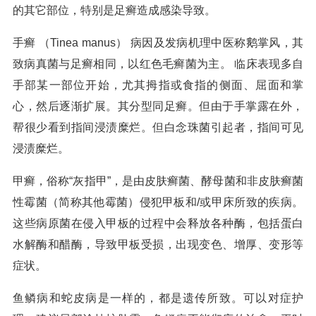
的其它部位，特别是足癣造成感染导致。
手癣 （Tinea manus） 病因及发病机理中医称鹅掌风，其
致病真菌与足癣相同，以红色毛癣菌为主。 临床表现多自
手部某一部位开始，尤其拇指或食指的侧面、屈面和掌
心，然后逐渐扩展。其分型同足癣。但由于手掌露在外，
帮很少看到指间浸渍糜烂。但白念珠菌引起者，指间可见
浸渍糜烂。
甲癣，俗称“灰指甲”，是由皮肤癣菌、酵母菌和非皮肤癣菌
性霉菌（简称其他霉菌）侵犯甲板和/或甲床所致的疾病。
这些病原菌在侵入甲板的过程中会释放各种酶，包括蛋白
水解酶和醋酶，导致甲板受损，出现变色、增厚、变形等
症状。
鱼鳞病和蛇皮病是一样的，都是遗传所致。可以对症护