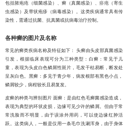
包括脓疱疮（细菌感染）、癣（真菌感染）、疥疮（寄生
虫感染）及带状疱疹（病毒感染）。这类疾病通常具有传
染性，需通过抗菌、抗真菌或抗病毒治疗控制。
各种癣的图片及名称
常见的癣类疾病名称及特征如下： 头癣由头皮部真菌感染
引发，根据临床表现可分为三种类型：白癣：常见于儿
童，表现为头皮白色鳞屑性斑片，毛发干枯易断，断发处
呈灰白色。黑癣：多见于青少年，病发根部有黑色小点，
鳞屑较少，病程较长且易复发。
皮癣的种类与辨别图片 面癣：是由红色毛癣菌感染造成，
表现为典型的环状皮损，边缘可见少许的鳞屑。但由于常
常洗脸而不明显，由于误涂外用药，可以使边缘红肿活
跃。这类病人，一般是仅用一条毛巾洗涮浑身，由于身体