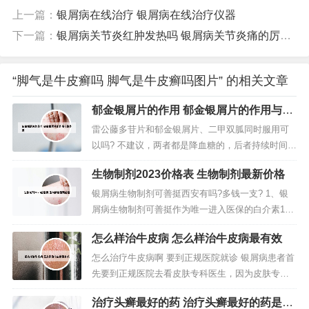
上一篇：
银屑病在线治疗 银屑病在线治疗仪器
下一篇：
银屑病关节炎红肿发热吗 银屑病关节炎痛的厉害怎么办
“脚气是牛皮癣吗 脚气是牛皮癣吗图片” 的相关文章
郁金银屑片的作用 郁金银屑片的作用与副
作用
雷公藤多苷片和郁金银屑片、二甲双胍同时服用可
以吗? 不建议，两者都是降血糖的，后者持续时间
长，同时服用容易出现低血糖。另外血糖控制不理
生物制剂2023价格表 生物制剂最新价格
想，不能单纯的加大药量，而是需要多药联用。最
好去大一点的正规医院找专科大夫咨询。甘草片，
银屑病生物制剂可善挺西安有吗?多钱一支? 1、银
可以和二甲双胍联用，分开间隔半小时以上服用。
屑病生物制剂可善挺作为唯一进入医保的白介素17A
甘草片不可以久用、多用。二甲双胍片...
生物制剂，价格从2998元/支降价至1188元/支，随
怎么样治牛皮病 怎么样治牛皮病最有效
着各地关于可善挺医保政策的落实和推进，银屑病
患者将使用到更加优惠的生物制剂可善挺。2、元。
怎么治疗牛皮病啊 要到正规医院就诊 银屑病患者首
可善挺2023年单只价格1188元，前期密集针0、4周
先要到正规医院去看皮肤专科医生，因为皮肤专科
每次打...
医生对于此病一般能给予正确的诊治。方法是：一
治疗头癣最好的药 治疗头癣最好的药是什
瓶醋，一把花椒，混合后熬半小时，放凉后将熬好