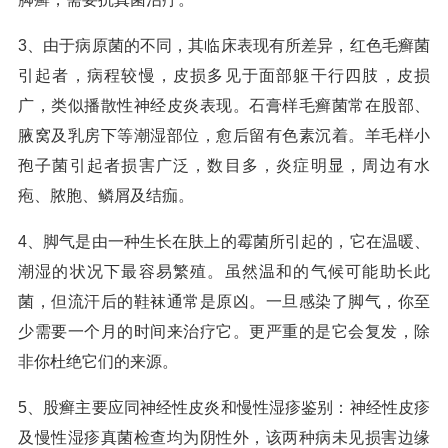
3、由于病原菌的不同，其临床表现有所差异，红色毛癣菌
引起者，病程较慢，皮损多见于面部躯干行四肢，皮损
广，类似播散性神经皮炎表现。石膏样毛癣菌常在股部、
腋窝及乳房下等潮湿部位，愈后留有色素沉着。羊毛样小
孢子菌引起者损害广泛，数目多，炎症明显，周边有水
疱、脓胞、鳞屑及结痂。
4、脚气是由一种生长在肤上的霉菌所引起的，它在温暖、
潮湿的状况下最容易繁殖。虽然温和的气候可能助长此
菌，但流汗后的鞋袜通常是原凶。一旦感染了脚气，你至
少需要一个月的时间来治疗它。更严重的是它会复发，除
非你杜绝它们的来源。
5、股癣主要应同神经性皮炎和慢性湿疹鉴别：神经性皮疹
及慢性湿疹真菌检查均为阴性外，该两种病未见损害边缘