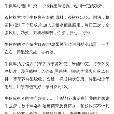
牛皮癣可选用牛奶，可缓解患病情况，起到一定的功效。
茶树根方治疗牛皮癣有奇效 原料：茶树根50克。制法：将
茶树根洗干净切成片.加入适量水煎熬服用，每日三次，空
腹饮用。功效：茶树根味苦，性凉，归心、肾经。
牛皮癣的治疗偏方(1)醋泡鸡蛋民间传说用醋泡鸡蛋，一周
左右，用醋涂患处，亦有效。
牛皮癣治疗偏方(1)荸荠方荸荠30克，米醋90克。将荸荠洗
净切片，浸入醋中，入砂锅(忌用铁、铜锅)内慢火煎熬15分
钟，等荸荠将醋吸收并变硬，捣成糊状备用。将醋糊涂于
患处，用纱布包扎好。每日换药1次。
牛皮藓患者的治疗方法：1．〖醋熬花椒治癣〗我的脖颈患
牛皮癣，数十年各种治癣药膏及癣药水，花钱购买不计其
数。后经友人介绍，用醋熬花椒水，奇迹般地除根了。