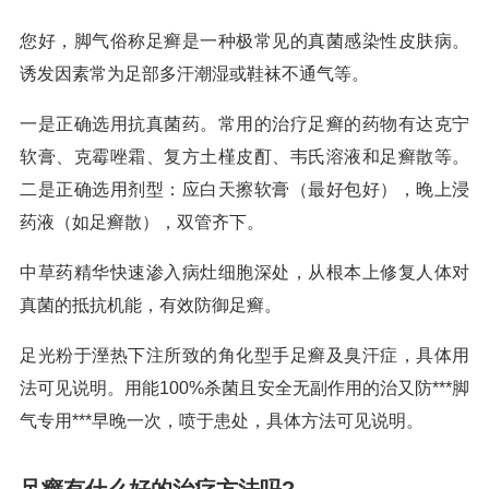
您好，脚气俗称足癣是一种极常见的真菌感染性皮肤病。
诱发因素常为足部多汗潮湿或鞋袜不通气等。
一是正确选用抗真菌药。常用的治疗足癣的药物有达克宁
软膏、克霉唑霜、复方土槿皮酊、韦氏溶液和足癣散等。
二是正确选用剂型：应白天擦软膏（最好包好），晚上浸
药液（如足癣散），双管齐下。
中草药精华快速渗入病灶细胞深处，从根本上修复人体对
真菌的抵抗机能，有效防御足癣。
足光粉于溼热下注所致的角化型手足癣及臭汗症，具体用
法可见说明。用能100%杀菌且安全无副作用的治又防***脚
气专用***早晚一次，喷于患处，具体方法可见说明。