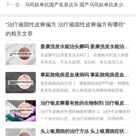
下一篇：
乌司奴单抗国产名喜达乐 国产乌司奴单抗多少钱一支
“治疗顽固性皮癣偏方 治疗顽固性皮癣偏方有哪些”
的相关文章
姜康洗发水能治头癣吗 姜康洗发水能治白
头发吗?
头皮癣可以用姜水洗头吗? 1、在烧热水时放入鲜姜
用来洗头，可去头皮屑。洗头时，将头顶浸入水
中，边洗边用手轻轻按摩头皮，然后再用清水洗
掌跖脓疱病是血液病吗 掌跖脓疱病是血液
净，用毛巾擦干。第二天再用洗头剂清洗。一星期
病吗能治好吗
至少这样洗两次，持续一段时间就会有一定的效
掌跎脓疱病的介绍 1、掌跖脓疱病(PPP)是一种慢性
果。2、中医说生姜是温性的，用生姜水洗头可以促
复发性皮肤疾病。有人称该病为局限性脓疱型银屑
进头部血液循环，消炎止痒，而醋也有很...
病，有人认为这是银屑病的变种或亚型，但现在不
治疗银皮癣最有效的生物制剂 治疗银皮癣
少学者又认为它是一种独立的疾病。【发病原因】
最有效的生物制剂有哪些
掌跖脓疱病的病因目前尚不清楚。2、掌跖脓疱病是
治疗牛皮癣的外用药物都有哪些 1、治疗牛皮癣保持
指局限于掌跖部的慢性复发性疾病，以在红斑的基
一个良好的心态，是治疗该病的关键，合理的用
础上出现周期性的无菌性小脓...
药，还是可以降低其复发几率的。用药时应注意：
头上银屑病的治疗方法 头上银屑病症状是
不可片面追求近期疗效。西医治疗虽然快捷，但是