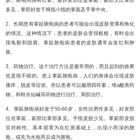
肤。脓疱周围有红晕。最好发部位是掌跖，跖部又比掌部
多见，掌部好发于拇指小指的掌面及手掌中央。
2、长期患有掌趾脓疱病的患者可能会出现皮肤变厚和角化
的情况。这种情况下，患者的皮肤会变得粗糙，有时会出
现龟裂和脱屑。掌趾脓疱病患者的皮肤通常会发红和肿
胀。
3、药物治疗。这个治疗方法是最常用的，而且起到的效果
也是很不错的。患上掌跖脓疱病，人们的身体会出现皮肤
瘙痒，脱皮等症状。所以患者可以服用四环素，维a酸类药
物，和秋水仙碱等药物进行治疗。局部治疗。
4、掌跖脓疱病好发于50-60岁，女性比男性多见，好发部
位在掌跖，跖部比掌部多见。手指皮损少见。掌跖部皮损
呈对称性。基本损害为在红斑基础上，出现小而深的脓
疱，或先为水疱而后成为脓疱。