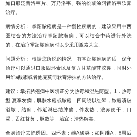
如口服泛昔洛韦片、万乃洛韦、强的松或涂阿昔洛韦软膏
治疗。
病情分析： 掌跖脓疱病是一种慢性疾病的，建议采用中西
医结合的方法治疗掌跖脓疱病，可以结合中药进行外洗
的，在治疗掌跖脓疱病时以少采用激素为宜。
问题分析： 根据您所说的情况，有掌趾脓疱病的话，保守
治疗可以通过口服四环素以及复方甘草酸苷胶囊，同时外
用维a酸霜或者他克莫司软膏涂抹的方法治疗。
建议：掌拓脓疱病中医辨证分为热毒和湿热两型。1．热毒
型 夏季发病，肌肤水疱或脓疱，四周绕以红晕，脓疱溃破
溢脓，结痂，邻近淋巴结肿痛，伴发热，溲赤便干，口
渴，舌红苔黄，脉数等。治宜：清热解毒。
全身治疗去除诱因。四环素；维A酸类：如阿维A，8周后