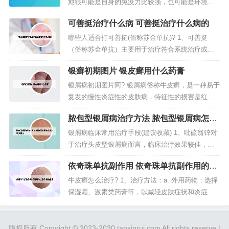
者，可给予抗组胺类药口服。治疗方法进行期银屑
愈很可能是自身的免疫力比较强，也可能是环境因
病的治疗，如有扁桃腺炎或上呼吸道感染...
素的改变。2、银屑病是一种慢性炎症性皮肤疾病，
可善挺治疗什么病 可善挺治疗什么病的
通常是由免疫系统异常导致的。尽管银屑病无法完
全治愈，但在某些情况下，症状可能会自行缓解或
哪些人适合打可善挺(俗称苏金单抗)? 1、可善挺
暂时消退，这被称为自愈。3、银屑病是一种慢性皮
（俗称苏金单抗）主要用于治疗符合系统治疗或光
肤病，通常不会自愈，而且会周...
疗指征的中度至重度斑块状银屑病的成年患者，已
银癣初期图片 银皮癣用什么药膏
经在2019年4月获得国家药品监督管理局批准上市。
2、从这些临床数据来看，可以证明可善挺（俗称苏
银屑病初期图片阿? 银屑病俗称牛皮癣，是一种易于
金单抗）在中国中重度银屑病患者中具有临床意义
复发的慢性炎症性的皮肤病，特征性的损害是红色
的优效性。3、结核：使用...
的丘疹、一点滴状 常见于发病早期，局部散发红色
脓包型银屑病治疗方法 脓包型银屑病怎么
或白色丘疹，皮损覆盖一片鳞屑，症状较轻。点滴
能减少复发
型银屑病，儿童最常见的类型。牛皮癣症状初起为
银屑病临床常用治疗手段(建议收藏) 1、吡硫翁锌对
针头或绿豆大小红色点疹，逐渐扩大，有的点疹互
于治疗头皮型银屑病而言，临床治疗效果较佳，它
相隔合形成斑片。表面覆盖有干燥...
既可以对表皮细菌、表皮真菌的生长予以抑制，又
依奇珠单抗副作用 依奇珠单抗副作用的危
可以对皮脂分泌进行调节，还可以对皮肤瘙痒予以
害
缓解。2、治疗方法静止、消退期银屑病的治疗，以
牛皮癣怎么治疗? 1、治疗方法：a. 外用药物：选择
外用治疗为主；对顽固、泛发皮损，可采用下列方
保湿霜、激素类药膏等，以减轻皮肤症状和炎症。b.
法治疗：光化学疗法（PUVA...
口服药物：如抗炎、抗过敏、免疫抑制剂等，需根
据具体病情在医生指导下使用。c. 光疗：如紫外
线、光化学疗法等，有助于缓解症状。2、第一：双
版权所有 Copyright © 2023-2030 tanxinrui.com All rights reserve |