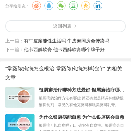
分享给朋友：
返回列表
上一篇：
有牛皮廨能性生活吗 牛皮廨同房会传染吗
下一篇：
他卡西醇软膏 他卡西醇软膏哪个牌子好
“掌跖脓疱病怎么根治 掌跖脓疱病怎样治疗” 的相关
文章
银屑癣治疗哪种方法最好 银屑癣治疗哪种
方法最好用
银屑病的治疗方法有哪些 第还有就是钙调神经磷酸
酶抑制剂，常见的有他克莫司和吡美莫司乳膏。此
外，一些水杨酸软膏、焦油制剂也对银屑病有治疗
为什么银屑病能自愈 为什么银屑病会自愈
的作用。轻症病人以局部治疗为主。去除诱发因
素，如慢性扁桃腺炎、上呼吸道感染。有明显瘙痒
银屑病可以自愈吗? 1、确实有自愈性。银屑病会自