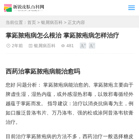
当前位置：
首页
>
银屑病百科
> 正文内容
掌跖脓疱病怎么根治 掌跖脓疱病怎样治疗
2年前
银屑病百科
481
西药治掌跖脓疱病能治愈吗
您好 问题分析： 掌跖脓疱病能治愈的。掌跖脓疱主要由于
脾虚生湿，湿热内蕴，或外感湿热邪毒，以致邪毒循经外
越蕴于掌跖而发。 指导建议：治疗以消炎抗病毒为主，例
如口服泛昔洛韦片、万乃洛韦、强的松或涂阿昔洛韦软膏
治疗。
目前治疗掌跖脓疱病的方法不多，西药治疗一般选择糖皮