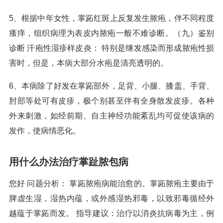
5、根据中年女性，掌跖红斑上反复发生脓疱，伴不同程度
瘙痒，组织病理为表皮内脓疱一般不难诊断。（九）鉴别
诊断 汗疱性湿疹样皮炎： 特别是继发感染而形成脓疱性损
害时，但是，本病大部分水疱是清亮透明的。
6、本病除了好发在掌跖部外，足背、小腿、膝盖、手背、
肘部等处可有皮疹，极个别甚至伴有全身散发皮疹。各种
外来刺激，如经前期、自主神经功能紊乱均可促使该病的
发作，使病情恶化。
用什么办法治疗掌趾脓包病
您好 问题分析： 掌跖脓疱病能治愈的。掌跖脓疱主要由于
脾虚生湿，湿热内蕴，或外感湿热邪毒，以致邪毒循经外
越蕴于掌跖而发。 指导建议：治疗以消炎抗病毒为主，例