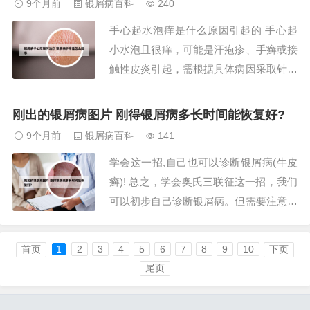
9个月前
银屑病百科
240
型银屑病（GPP）...
手心起水泡痒是什么原因引起的 手心起
小水泡且很痒，可能是汗疱疹、手癣或接
触性皮炎引起，需根据具体病因采取针对
性治疗。汗疱疹是手掌、足底常见的水疱
性皮肤病，诱因包括精神压力、局部过敏
刚出的银屑病图片 刚得银屑病多长时间能恢复好?
或刺激、多汗等。典型表现为瘙痒性水
9个月前
银屑病百科
141
疱，干涸后可能脱皮。治疗需避免接触肥
学会这一招,自己也可以诊断银屑病(牛皮
皂、洗洁精等刺激性物质，保持手部清洁
癣)! 总之，学会奥氏三联征这一招，我们
干燥，切勿搔抓...
可以初步自己诊断银屑病。但需要注意的
是，这一方法并非绝对准确，对于不典型
或复杂的病例，还是需要通过专业医生的
首页
1
2
3
4
5
6
7
8
9
10
下页
进一步诊断来确定。要自我初步诊断银屑
尾页
病，可以通过观察奥氏三联征的特征来判
断：白色鳞屑的剥落测试：寻找一处新