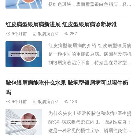
括红色斑块，表面覆盖银白色鳞屑，轻刮
后可见点状出血；瘙痒明显，可能影响睡
眠及日常活动；部分患儿可出现脓疱型银
红皮病型银屑病新进展 红皮型银屑病诊断标准
屑病，表现为无菌性脓疱；指甲病变如点
9个月前
银屑病百科
257
状凹陷、甲板增厚或脱落亦较常见；少数
红皮病型银屑病的介绍 红皮病型银屑病
患儿可能合并关节型银屑病，出现关节肿
是一种少见的重症银屑病。病因与发病机
胀、疼痛及...
制银屑病若治疗不当，特别是在寻常型银
屑病进行期，若应用激素类药物，或长期
大量应用皮质类固醇类药物，且停药或减
脓包银屑病能吃什么水果 脓疱型银屑病可以喝牛奶
量方法不当，就有可能发展成更严重的红
吗
皮病型银屑病。红皮病型银屑病是银屑病
9个月前
银屑病百科
133
的一种严重类型，其常见原因包括： 病
为什么头皮上经常长脓包和疙瘩?医生提
情进展或治疗...
醒:3种病或要考虑在内 1、脂溢性皮炎：
这是一种常见的慢性丘疹、鳞屑性炎症性