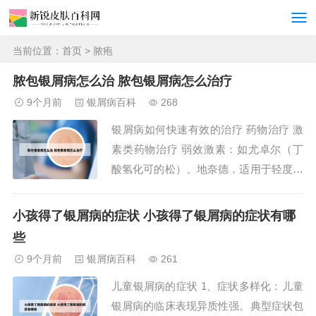
当前位置：
首页
> 脓疱
脓包银屑病怎么治 脓包银屑病怎么治疗
9个月前
银屑病百科
268
银屑病如何快速有效的治疗 药物治疗 激
素类药物治疗 弱效激素：如尤卓尔（丁
酸氢化可的松）、地奈德，适用于轻度或
敏感部位（如面部）的银屑病。中效激
素：如皮炎平、艾洛松、卤米松、氟轻
小孩得了银屑病的症状 小孩得了银屑病的症状有哪
松、曲安奈德等，适用于中度银屑病。强
些
效激素：如丙酸氯倍他索、倍他米松等，
9个月前
银屑病百科
261
适用于重度或肥厚性银屑病。外用药物是
儿童银屑病的症状 1、症状多样化：儿童
轻中度银屑病的...
银屑病的临床表现异质性强。典型症状包