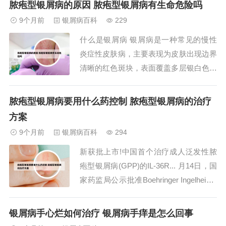
脓疱型银屑病的原因 脓疱型银屑病有生命危险吗
避免感染、季节变化、饮食刺激、精神压
9个月前
银屑病百科
229
力等诱发因素，部分患者的免疫系统可能
什么是银屑病 银屑病是一种常见的慢性
自行调节，使病情逐渐缓解甚至消退。
炎症性皮肤病，主要表现为皮肤出现边界
2、脓疱型银...
清晰的红色斑块，表面覆盖多层银白色鳞
屑。患病原因主要包括以下方面：遗传因
素银屑病具有明显的遗传倾向。若家族中
脓疱型银屑病要用什么药控制 脓疱型银屑病的治疗
有银屑病患者，其亲属患病风险显著升
方案
高。研究发现，多个基因位点的突变与疾
9个月前
银屑病百科
294
病发生密切相关，例如HLA-Cw6基因
新获批上市!中国首个治疗成人泛发性脓
等。头皮银屑...
疱型银屑病(GPP)的IL-36R... 月14日，国
家药监局公示批准Boehringer Ingelheim I
nternational GmbH的佩索利单抗注射液
（商品名：圣利卓/Spevigo）上市。该药
银屑病手心烂如何治疗 银屑病手痒是怎么回事
物是国内首个获批的治疗成人泛发性脓疱