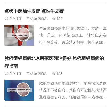
皮肤病，主要出现在头皮、脸颊、耳后、
肚脐、腹沟等皮脂腺丰富的区域。患者可
点状中药治牛皮癣 点性牛皮癣
能会观察到头皮上有略带暗红色的斑片，
9个月前
银屑病百科
199
覆盖油腻的鳞屑结痂。2、为什么头皮上
牛皮癣血热的中药治疗方法 1、方解：生
经常长脓包和疙瘩？医生暗示：3种病或
地、丹皮、赤芍清热凉血，针对血热妄
要考虑在...
行；蒲公英、黄连清热解毒，抑制炎症反
应；土茯苓利湿解毒，改善皮肤代谢；麦
冬滋阴润燥，缓解血热伤阴。 脓疱型配
脓疱型银屑病北京哪家医院治得好 脓疱型银屑病治
方（湿毒内蕴型）患者皮疹鲜红，密布针
疗指南
头至粟米大小的脓疱，伴鳞屑，1-2周后
9个月前
银屑病百科
143
干燥结痂，病程较长。治疗以清热燥湿、
脓疱型银屑病能自愈吗 1、银屑病大多数
解毒排脓为...
情况下不会自愈，其自愈可能性与病情严
重程度密切相关。轻度银屑病患者存在自
愈可能。这类患者通常表现为局部小面积
皮损，症状较轻。若能通过调整生活方式