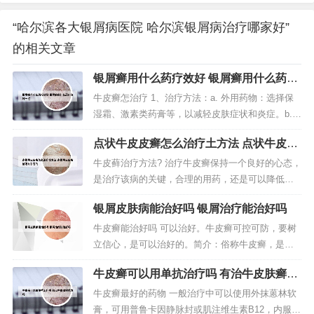
“哈尔滨各大银屑病医院 哈尔滨银屑病治疗哪家好”
的相关文章
银屑癣用什么药疗效好 银屑癣用什么药疗
效好一点
牛皮癣怎治疗 1、治疗方法：a. 外用药物：选择保
湿霜、激素类药膏等，以减轻皮肤症状和炎症。b.
口服药物：如抗炎、抗过敏、免疫抑制剂等，需根
点状牛皮皮癣怎么治疗土方法 点状牛皮皮
据具体病情在医生指导下使用。c. 光疗：如紫外
癣是怎么引起的
线、光化学疗法等，有助于缓解症状。2、第一：双
牛皮藓治疗方法? 治疗牛皮癣保持一个良好的心态，
氧水治疗牛皮癣。双氧水在我们的日常生活中非常
是治疗该病的关键，合理的用药，还是可以降低其
常见，此偏方需要将双氧...
复发几率的。用药时应注意：不可片面追求近期疗
银屑皮肤病能治好吗 银屑治疗能治好吗
效。西医治疗虽然快捷，但是容易复发。选用中医
治疗比较好。第一：双氧水治疗牛皮癣。双氧水在
牛皮癣能治好吗 可以治好。牛皮癣可控可防，要树
我们的日常生活中非常常见，此偏方需要将双氧水
立信心，是可以治好的。简介：俗称牛皮癣，是一
稀释，在双氧水中兑入一半水，然后...
种常见的具有特征性皮损的慢性易于复发的炎症性
牛皮癣可以用单抗治疗吗 有治牛皮肤癣单
皮肤病。初起为炎性红色丘疹，约粟粒至绿豆大
方吗
小，以后逐渐扩大或融合成为棕红色斑块。牛皮癣
牛皮癣最好的药物 一般治疗中可以使用外抹蒽林软
无法彻底治好。牛皮癣（银屑病）产生的病因都还
膏，可用普鲁卡因静脉封或肌注维生素B12，内服维