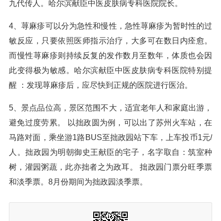
九代传人。哈尔滨献臣中医皮肤病专科医院院长。
4、荨麻疹可以分为急性和慢性，急性荨麻疹为暂时性的过
敏反应，只要依照医师指示治疗，大多可在数日内痊愈。
而慢性荨麻疹则持续反复的发作数月至数年，体质也会因
此变得极为敏感。哈尔滨献臣中医皮肤病专科医院特别提
醒 ：发现荨麻疹后，应尽快到正规的医院进行医治。
5、景点品位高，景区范围不大，适宜老年人和家庭出游，
避免过度劳累。 以拙政圆为例，可以出了苏州火车站，在
马路对面，乘坐游1路BUS至拙政园站下车，上车投币1元/
人。拙政园为明朝御史王献臣的宅子，名字取自：筑室种
树，灌园粥蔬，此亦拙者之为政耳。 拙政园门票分旺季票
和淡季票。8月份期间为拙政园淡季票。