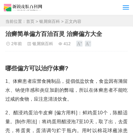
当前位置：
首页
>
银屑病百科
> 正文内容
治癣简单偏方百治百灵 治癣偏方大全
2年前
银屑病百科
412
哪些偏方可以治疗体癣?
1、体癣患者应禁食腌制品，提倡低盐饮食，食盐因有漪留
水、钠使痒感和炎症加剧的弊端，所以在体癣患者不能吃
过咸的食物，应注意清淡饮食。
2、醋浸鸡蛋治牛皮癣 [偏方用料]：鲜鸡蛋10个，陈醋适
量。[制作用法]：将鸡蛋用醋浸泡7至10天，取了出，去蛋
壳，将蛋黄，蛋清调匀贮于瓶内。用时以棉花球蘸涂患