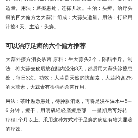
适量。用法：磨擦患处，连搽几次。主治：头癣。治疗头
癣的四大偏方之大蒜汁 组成：大蒜头适量。用法：打碎用
汁擦3 天。主治：头癣。
可以治疗足癣的六个偏方推荐
大蒜外擦方消炎杀菌 原料：生大蒜头2个，陈醋半斤。制
法：将大蒜去皮后放在醋内浸泡3天，然后用大蒜头涂擦患
处，每日3次。功效：大蒜是天然的抗菌素，大蒜约含2%
的大蒜素，大蒜素有很强的杀菌作用。
用法：茶叶贴敷患处，待肿胀消退，再将足浸在温水中5～
6 分钟，擦干，用明矾轻轻磨擦患部，一星期后可好转，
疗程1个月以上。采用这种方式对于足癣的病症有较为显著
的疗效。