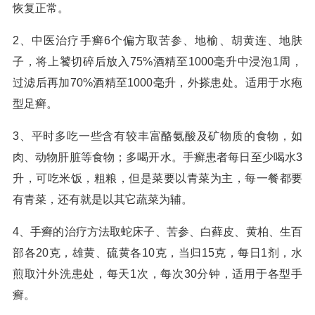
恢复正常。
2、中医治疗手癣6个偏方取苦参、地榆、胡黄连、地肤
子，将上饕切碎后放入75%酒精至1000毫升中浸泡1周，
过滤后再加70%酒精至1000毫升，外搽患处。适用于水疱
型足癣。
3、平时多吃一些含有较丰富酪氨酸及矿物质的食物，如
肉、动物肝脏等食物；多喝开水。手癣患者每日至少喝水3
升，可吃米饭，粗粮，但是菜要以青菜为主，每一餐都要
有青菜，还有就是以其它蔬菜为辅。
4、手癣的治疗方法取蛇床子、苦参、白藓皮、黄柏、生百
部各20克，雄黄、硫黄各10克，当归15克，每日1剂，水
煎取汁外洗患处，每天1次，每次30分钟，适用于各型手
癣。