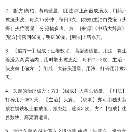
2、[配方]黄柏、黄精适量。[用法]将上药煎成汤液，用药汁
擦洗头皮。每次15分钟，每日3次。[功效]主治白秃疮（头
癣）炎症明显、分泌物多者。方二 [来源]《中药大辞典》
[配方]博落回60克，明矾30克。[用法]上药水煎。
3、【偏方一】组成：生姜数块、高粱酒适量。用法：将生
姜浸入高粱酒内，用时取出擦患处，每日2～3次。主治：
头皮癣【偏方二】组成：大蒜头适量。用法：打碎用汁擦3
天。
4、头癣的治疗偏方：方1 【组成】大蒜头适量。【用法】
打碎用汁擦3 天。【主治】头癣。【说明】亦可用独头蒜
放在锈铁板上磨成浆，搽患处，连涂3 次。方2 【组成】生
姜数块、高粱酒适量。
5、治疗头癣的四大偏方之爆竹蒜 组成：生蒜头、爆竹药