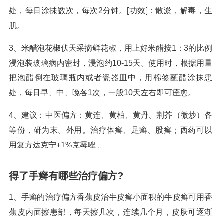
处，每日涂抺数次，每次2分钟。[功效]：散淤，解毒，生
肌。
3、米醋泡花椒伏天采摘鲜花椒，用上好米醋按1：3的比例
浸泡装玻璃病内密封，浸泡约10-15天。使用时，根据用量
把泡醋倒在玻璃瓶内或者瓷器皿中，用棉签蘸醋涂抹患
处，每日早、中、晚各1次，一般10天左右即可痊愈。
4、建议：中医偏方：黄连、黄柏、黄丹、荆芥（微炒）各
等份，研为末。外用。治疗体癣、足癣、股癣；西药可以
用复方达克宁+1%克霉唑 。
得了手癣有哪些治疗偏方?
1、手癣的治疗偏方香蕉皮治牛皮癣小面积的牛皮癣可用香
蕉皮内面擦患部，每天擦几次，连续几个月，皮肤可逐渐