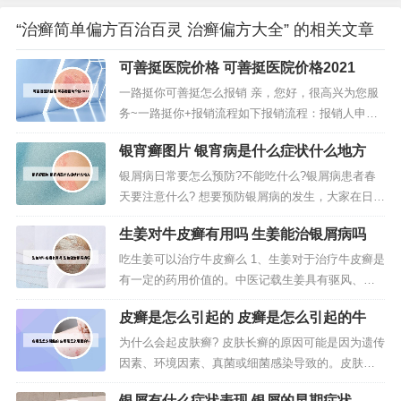
“治癣简单偏方百治百灵 治癣偏方大全” 的相关文章
可善挺医院价格 可善挺医院价格2021
一路挺你可善挺怎么报销 亲，您好，很高兴为您服
务~一路挺你+报销流程如下报销流程：报销人申请
报销，填制费用报销单。报销人部门负责人或上级
银宵癣图片 银宵病是什么症状什么地方
主管确认签字。财务主管审核报销单、票据。公司
总经理审批。出纳复核并履行付款。法律主观：保
银屑病日常要怎么预防?不能吃什么?银屑病患者春
险公司可以报销可善挺。可善挺已经纳入国家医保
天要注意什么? 想要预防银屑病的发生，大家在日常
药物，目前很多省市已经落实了报销...
生活中，就要调整自己的饮食习惯，辛辣刺激的食
生姜对牛皮癣有用吗 生姜能治银屑病吗
物要少吃，此外如果对海鲜、牛羊肉等发物过敏就
要远离，以免诱发银屑病。此外经常抽烟喝酒的
吃生姜可以治疗牛皮癣么 1、生姜对于治疗牛皮癣是
人，患上银屑病的几率也会更高，因此大家要尽快
有一定的药用价值的。中医记载生姜具有驱风、暖
戒除。银屑病不能吃的食物，咱们临...
胃的作用，而风邪在牛皮癣发病过程中起到核心重
皮癣是怎么引起的 皮癣是怎么引起的牛
要的作用，同时大多数牛皮癣患者又存在浅表性胃
炎，所以牛皮癣患者可食用一些生姜，促进胃肠功
为什么会起皮肤癣? 皮肤长癣的原因可能是因为遗传
能恢复。2、span生姜对牛皮癣防治，也是有一定药
因素、环境因素、真菌或细菌感染导致的。皮肤长
用价值的，生姜具有驱风、暖...
癣的原因主要是根据病因以及癣的种类来判断。牛
银屑有什么症状表现 银屑的早期症状