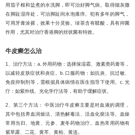
用茄子根和盐煮的水洗脚，即可治好脚气病。取得烟灰撒
在脚趾湿痒处，可治脚趾间水泡瘙痒。犯有多年的脚气，
可用牙膏涂搽，效果十分灵验。绿茶含有鞣酸，具有抑菌
作用，尤其对治疗香港脚的丝状菌有特效。
牛皮癣怎么治
1、治疗方法：a. 外用药物：选择保湿霜、激素类药膏等，
以减轻皮肤症状和炎症。b. 口服药物：如抗炎、抗过敏、
免疫抑制剂等，需根据具体病情在医生指导下使用。c. 光
疗：如紫外线、光化学疗法等，有助于缓解症状。
2、第三个方法： 中医治疗牛皮癣主要是对血液的调理，
其中包括养血润燥法、清热解毒法、活血化瘀法等。血燥
常用当归、地黄、元参、麦冬药物治疗。血热常用药物有
紫草露、二花、黄芩、黄柏、黄连。