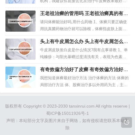
人们在患上银屑病的初期阶段，其发病面积并不是
机构，我建议你直接去北京治疗牛皮癣效果最好的
特大，就可以考虑采用外用药物进行治...
北京国医堂中医研究院恒康中医医院，找专家咨
王老祖治癣的管用吗 王老祖治癣真的有用
询。据我所知治疗牛皮癣比较好的医院就是北京银
吗
康牛皮癣专科医院了，这家医院信用挺好，信誉也
请问体癣能治好吗,用什么药物 1、体癣只要正确使
高。想要选择郑州治疗牛皮癣比较好的医院，患者
用抗真菌药物治疗就可以除根，体癣指皮肤上面有
朋友们还是去 专门看诊 皮肤病 的...
皮肤癣菌感染所导致的常见皮肤真菌病，使用抗真
头上有牛皮屑怎么办 头上有牛皮屑怎么办
菌药物进行治疗，通常效果较好。2、体癣是由于真
啊
菌感染引起的治疗相对比较容易，大多都能彻底治
牛皮屑皮肤发白皮是什么情况?我有点事请教 1、单
愈。药物治疗。体癣较轻者，可单独外用药物即
纯糠疹：与阳光暴晒过度清洗有关，表现为色素减
可。常用特比奈芬乳膏外擦；或者盐...
退斑，表面伴有糠皮状的脱屑，此时可以局部外用
有奇效偏方治好了皮癣 有奇效偏方治好了
氧化锌乳膏、布特乳膏等，注意皮肤保湿以及防
皮癣吗
晒。2、主要就是看有没有这种银白色的皮屑出现，
我想知道体癣最好治疗方法 治疗体癣的方法 体癣的
如果有的话，那应该就是牛皮癣了，除此之外，牛
局部治疗方法 体、股癣治疗多以外用药为主，主要
皮癣还有可能会出现患者发高烧以及...
是酸类药物，这些药物若同时具有角质解离作用，
则更能增加治愈的机会，但对局部也有刺激的弊
病。体癣需要根据轻重程度的不同，来采取外用药
版权所有 Copyright © 2023-2030 tanxinrui.com All rights reserve |
或者口服药治疗，如果说是单纯局部的一块，范围
蜀ICP备15011926号-1
也比较局限。通常采用外用药物治...
声明：本站部分文字及图片来自于网络，如有侵权请您联系本站删
除