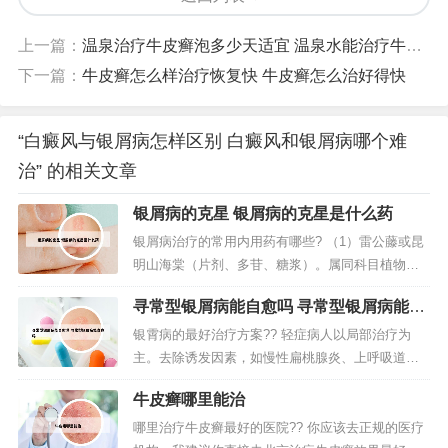
上一篇：
温泉治疗牛皮癣泡多少天适宜 温泉水能治疗牛皮癣吗
下一篇：
牛皮癣怎么样治疗恢复快 牛皮癣怎么治好得快
“白癜风与银屑病怎样区别 白癜风和银屑病哪个难
治” 的相关文章
银屑病的克星 银屑病的克星是什么药
银屑病治疗的常用内用药有哪些? （1）雷公藤或昆
明山海棠（片剂、多苷、糖浆）。属同科目植物，
适用于泛发性地图状、脓疱型、关节型银屑病。
寻常型银屑病能自愈吗 寻常型银屑病能自
（2）复方青黛胶囊（丸）。甲氨蝶呤是全身治疗银
愈吗
屑病的标准用药，但治疗量与中毒量很接近，开始
银霄病的最好治疗方案?? 轻症病人以局部治疗为
剂量宜小。可以口服、肌内注射、皮下注射或静脉
主。去除诱发因素，如慢性扁桃腺炎、上呼吸道感
注射。维A酸类药 单独服用或联合...
染。有明显瘙痒者，可给予抗组胺类药口服。治疗
牛皮癣哪里能治
方法进行期银屑病的治疗，如有扁桃腺炎或上呼吸
道感染，首选青霉素治疗。方法一：外用药。如果
哪里治疗牛皮癣最好的医院?? 你应该去正规的医疗