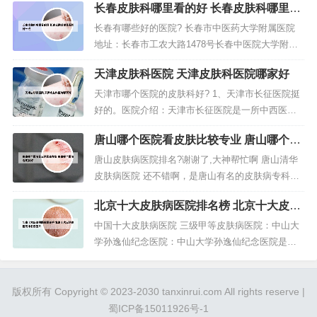
长春皮肤科哪里看的好 长春皮肤科哪里看
首届皮肤科主任。2、重庆皮肤科最好的医院是大坪
的好一点
的第三军医大学附三医院，它是皮肤科专科医院，
长春有哪些好的医院? 长春市中医药大学附属医院
不管是医疗技术，服务质量，还是设备，环境，卫
地址：长春市工农大路1478号长春中医院大学附属
生都是首届一指的。另外，还有...
医院第一临床学院（吉林省中医院）。吉林大学白
天津皮肤科医院 天津皮肤科医院哪家好
求恩第一医院坐落在吉林省长春市新民大街，是一
所综合性医疗机构。2020年5月，列入吉林省新型冠
天津市哪个医院的皮肤科好? 1、天津市长征医院挺
状病毒核酸检测机构名单。2020年9月5日，获得“20
好的。医院介绍：天津市长征医院是一所中西医结
20全国智慧...
合诊疗皮肤病的三级甲等专科医院。2、天津市第五
唐山哪个医院看皮肤比较专业 唐山哪个医
中心医院，天津市第五中心医院皮肤科共收到119封
院看皮肤好
感谢信，1封建议信。3、天津河东美莱皮肤科医院
唐山皮肤病医院排名?谢谢了,大神帮忙啊 唐山清华
很好的，天津人都知道的，最大的皮肤治疗医院，
皮肤病医院 还不错啊，是唐山有名的皮肤病专科医
全国连锁大品牌 可以百度...
院，是当地百年皮肤病医院，对皮肤病治疗还是很
北京十大皮肤病医院排名榜 北京十大皮肤
权威的。有皮肤病的话可以去那看看、。皮肤瘙痒
病医院排名榜图片
是一种皮肤病，严重的话要到医院去治疗， 治疗皮
中国十大皮肤病医院 三级甲等皮肤病医院：中山大
肤病选择一家大医院要比选择一些偏方什么的都靠
学孙逸仙纪念医院：中山大学孙逸仙纪念医院是一
谱，唐山京城皮肤病医院在唐山...
所综合性三级甲等医院，创建于1835年。2018年12
月4日，被国家卫健委公布为首批肿瘤多学科诊疗试
点医院。北京协和医院 北京协和医院是一所位于北
版权所有 Copyright © 2023-2030 tanxinrui.com All rights reserve |
京市东城区，集医疗、科研、教学为一体的大型综
蜀ICP备15011926号-1