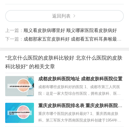
返回列表
上一篇：
顺义看皮肤病哪里好 顺义哪家医院看皮肤病好
下一篇：
成都那家五官皮肤科好 成都看五官科耳鼻喉最好的医院
“北京什么医院的皮肤科比较好 北京什么医院的皮肤
科比较好” 的相关文章
成都皮肤科医院地址 成都皮肤科医院位置
成都有哪些皮肤科好的医院 1、成都市第三人民医
院：这是一家大型综合性医院，拥有皮肤科、医学
美容科等多个专业科室。他们提供专业的痤疮治疗
重庆皮肤科医院排名表 重庆皮肤科医院哪
服务，包括药物治疗、光子嫩肤、果酸换肤、激光
个好些 贴吧
治疗等多种治疗方法。2、成都最好的皮肤医院，我
重庆市哪个医院的皮肤科最好? 1、重庆西南皮肤
觉得是四川省皮肤病医院，也叫皮肤研究所。位于
科。第三军医大学西南医院皮肤科创建于1954年，
成都市青羊区四道街12号。他们是...
由新中国皮肤科学的先驱和开拓者之一宁誉教授任