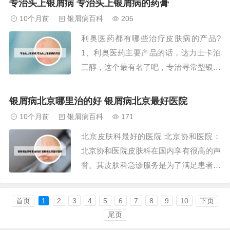
专治头上银屑病 专治头上银屑病的药膏
京市大兴区三台山路南口临18号院，这家
10个月前
银屑病百科
205
医院以白癜风治疗为特色，提供专业的皮
利奥医药都有哪些治疗皮肤病的产品?
肤病治疗服务。北京最好的皮肤科医院
1、利奥医药主要产品的话，达力士卡泊
是...
三醇，这个最有名了吧，专治寻常型银屑
病。然后是得肤宝和赛美尔，也是专门治
疗银屑病的，效果很好，这两者成分一
银屑病北京哪里治的好 银屑病北京最好医院
样，不过得肤宝是抹身体的，赛美尔是凝
10个月前
银屑病百科
171
胶制剂用来抹头皮的，直接抹头上不用剃
北京皮肤科最好的医院 北京协和医院：
发，也不油腻。还有立思丁和普特彼，立
北京协和医院皮肤科在国内享有很高的声
思丁是抗菌抗炎...
誉。其皮肤科急诊服务是为了满足患者对
于急性皮肤病的需求，拥有先进的诊疗设
备和经验丰富的专家团队，可以为患者提
首页
1
2
3
4
5
6
7
8
9
10
下页
供专业、高效的治疗。空军总医院皮肤
尾页
科：空军总医院皮肤科是一家专科优势明