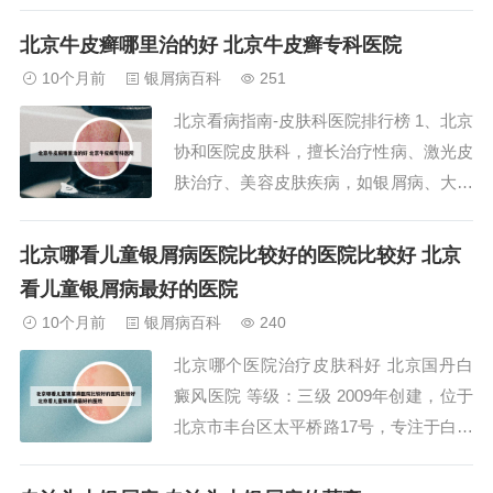
邻著名的CBD中央商务区，地理位置优
越，交通极其便利。医院内部设施完善，
北京牛皮癣哪里治的好 北京牛皮癣专科医院
拥有诸如名医堂、专家诊室、银屑病会诊
10个月前
银屑病百科
251
中心、银屑病研究中心和银屑病治疗中心
北京看病指南-皮肤科医院排行榜 1、北京
等专业科室，致力于为银屑病患者提供全
协和医院皮肤科，擅长治疗性病、激光皮
方位的...
肤治疗、美容皮肤疾病，如银屑病、大疱
病和硬皮病。 空军总医院的皮肤病科，
专长于处理疑难皮肤病，包括白癜风、银
北京哪看儿童银屑病医院比较好的医院比较好 北京
屑病和变态反应性疾病。 北京大学第一
看儿童银屑病最好的医院
医院皮肤性病科，特色在于大疱性皮肤
10个月前
银屑病百科
240
病、遗传性皮肤病及激光美容、皮肤物理
北京哪个医院治疗皮肤科好 北京国丹白
治疗等。2...
癜风医院 等级：三级 2009年创建，位于
北京市丰台区太平桥路17号，专注于白癜
风的治疗，是皮肤科领域的知名医院。
北京中科白癜风医院 等级：三级 位于北