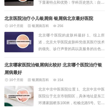
下显著特点和优势：学科历史悠久：自19
58年成立以来，一直由杰出的学科带头人
引领，现任主任为徐敏丽副主任医师。师
北京医院治疗小儿银屑病 银屑病北京最好医院
资力量雄厚：拥有正教授2名，副教授和
10个月前
银屑病百科
256
副主任医师6名，为医学界培养了众多博
北京哪个医院的皮肤科最好 1、综上所
士生和硕士生。2、北京大学第三医院皮
述，北京大学医院皮肤科凭借其医疗技术
肤科自...
的领先、诊疗声誉的高以及服务的出色，
在北京乃至全国都是最好的皮肤科医院之
一。2、北京国丹白癜风医院 等级：三级
北京哪家医院治银屑病比较好 北京哪个医院治疗银
2009年创建，位于北京市丰台区太平桥路
屑病最好
17号，专注于白癜风的治疗，是皮肤科领
10个月前
银屑病百科
154
域的知名医院。 北京中科白癜风医院
北京中京中医医院位置 1、北京中京中医
等...
医院位于北京市朝阳区，具体地址是东三
环潘家园桥东100米，松榆北路5号。它紧