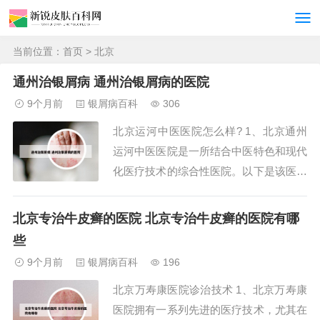
当前位置：
首页
> 北京
通州治银屑病 通州治银屑病的医院
9个月前
银屑病百科
306
北京运河中医医院怎么样? 1、北京通州
运河中医医院是一所结合中医特色和现代
化医疗技术的综合性医院。以下是该医院
的简介：医院定位：致力于提供全方位的
医疗服务，设施配备精良，拥有高精度的
北京专治牛皮癣的医院 北京专治牛皮癣的医院有哪
医疗仪器，确保诊断的科学性和准确性。
些
2、北京通州运河中医医院是一所以中医
9个月前
银屑病百科
196
特色和现代化医疗技术相结合的综合性医
北京万寿康医院诊治技术 1、北京万寿康
院，致力于...
医院拥有一系列先进的医疗技术，尤其在