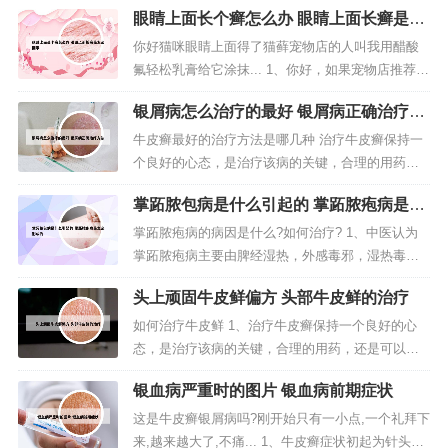
眼睛上面长个癣怎么办 眼睛上面长癣是怎
肤病最常用的治疗方法就是外用涂抹膏类的药物，
么回事
银屑病也不例外，也要使用药膏来治疗，这是治疗
你好猫咪眼睛上面得了猫藓宠物店的人叫我用醋酸
银屑病很常用的一种方法。在银屑病初期或者病情
氟轻松乳膏给它涂抹... 1、你好，如果宠物店推荐使
较轻的阶段可以使用这种方法进行治...
用了某种药物，但是并没有改善病情，那么可能需
银屑病怎么治疗的最好 银屑病正确治疗方
要重新评估病情并尝试使用其他治疗方法。猫藓是
法
一种由真菌感染引起的皮肤病，通常需要使用抗真
牛皮癣最好的治疗方法是哪几种 治疗牛皮癣保持一
菌药物治疗。2、不建议轻易使用。当猫咪长了猫癣
个良好的心态，是治疗该病的关键，合理的用药，
需要及时治疗，因为猫癣不但...
还是可以降低其复发几率的。用药时应注意：不可
掌跖脓包病是什么引起的 掌跖脓疱病是怎
片面追求近期疗效。西医治疗虽然快捷，但是容易
么形成的
复发。选用中医治疗比较好。第一：双氧水治疗牛
掌跖脓疱病的病因是什么?如何治疗? 1、中医认为
皮癣。双氧水在我们的日常生活中非常常见，此偏
掌跖脓疱病主要由脾经湿热，外感毒邪，湿热毒邪
方需要将双氧水稀释，在双氧水中兑入...
循经外发，蕴搏于掌跖所致，发病初期以清热除湿
头上顽固牛皮鲜偏方 头部牛皮鲜的治疗
解毒为主，后期阴伤血燥，余毒未清，治以滋阴养
血，兼清余毒。临床上取得显著疗效。 不管是什么
如何治疗牛皮鲜 1、治疗牛皮癣保持一个良好的心
治疗方法，都应在正规医师的监督下使用。2、您好
态，是治疗该病的关键，合理的用药，还是可以降
问题分析： 掌跖脓疱病能治...
低其复发几率的。用药时应注意：不可片面追求近
银血病严重时的图片 银血病前期症状
期疗效。西医治疗虽然快捷，但是容易复发。选用
中医治疗比较好。2、牛皮癣的治疗：心理治疗。要
这是牛皮癣银屑病吗?刚开始只有一小点,一个礼拜下
帮助患者了解病情，分析诱因和反复加重的原因，
来,越来越大了,不痛... 1、牛皮癣症状初起为针头或