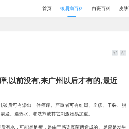
首页
银屑病百科
白斑百科
皮肤
很痒,以前没有,来广州以后才有的,最近
扎破后可有渗出，伴瘙痒。严重者可有红斑、丘疹、干裂、脱
部易发。遇热水、餐洗剂或其它刺激物易加重。
破后有水，可能是足癣，是由于感染真菌所造成的。足癣是发生