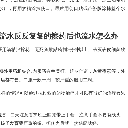
水），再用酒精涂抹伤口。最后用创口贴或芦荟胶涂抹整个水
又流水反反复复的擦药后也流水怎么办
医用酒精沾棉花，无死角敷贴腌制3分钟以上。杀灭表皮细菌残
和外用药相结合.内服药有兰美抒、斯皮仁诺，灰黄霉素等，外
药店都有售。口服一般一周，较严重的服用二周。
这样的情况可以通过抗过敏的药物治疗才可以有很好的治疗效果
清洁，白天注意看护晚上睡觉带上手套，注意手套不要有线头，
响孩子发育要严重的多。抓伤之后就自然结痂就好。