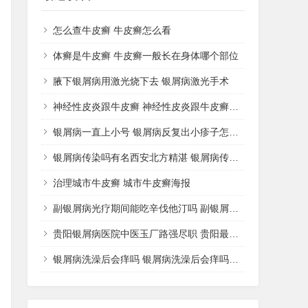
怎么查牛皮癣 牛皮癣怎么看
体癣是牛皮癣 牛皮癣一般长在身体哪个部位
腋下银屑病用激光烧下去 银屑病激光手术
神经性皮炎跟牛皮癣 神经性皮炎跟牛皮癣哪个好治
银屑病一直上小号 银屑病反复出小疹子怎么办好
银屑病传染吗有名西安北方精湛 银屑病传播途径
治理城市牛皮癣 城市牛皮癣海报
副银屑病光疗期间能吃辛伐他汀吗 副银屑病可以擦激素药膏吗
贵阳银屑病医院中医玉厂路强尽职 贵阳最好的银屑病中医院
银屑病洗澡后会痒吗 银屑病洗澡后会痒吗怎么治疗