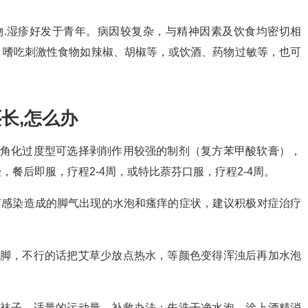
物.湿疹好发于青年。病因较复杂，与精神因素及饮食均密切相
。嗜吃刺激性食物如辣椒、胡椒等，或饮酒、药物过敏等，也可
长,怎么办
；角化过度型可选择剥削作用较强的制剂（复方苯甲酸软膏），
餐后即服，疗程2-4周，或特比萘芬口服，疗程2-4周。
菌感染造成的脚气出现的水泡和瘙痒的症状，建议积极对症治疗
泡脚，不行的话把艾草少放点热水，等颜色变得浑浊后再加水泡
的袜子，适量的运动量。补救办法：先洗干净水泡。涂上酒精消