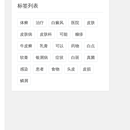
标签列表
体癣
治疗
白癜风
医院
皮肤
皮肤病
皮肤科
可能
糠疹
牛皮癣
乳膏
可以
药物
白点
软膏
银屑病
症状
白斑
真菌
感染
患者
食物
头皮
皮损
鳞屑