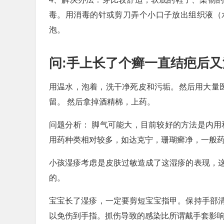
毒。用消毒的针或剪刀弄个小口子放出组织液（
泡。
问:手上长了个癣一直结疤后
用温水，泡着，洗干净死皮和污垢。然后用大量
留。 然后拿掉酒精棉，上药。
问题分析： 脚气可能大，目前较好的方法是内用
用药种类相对较多，如达克宁，珊瑚癣净，一般
小孩湿疹考虑是皮肤过敏造成了这湿疹的表现，
的。
宝宝长了湿疹，一定要剪短宝宝指甲。保持手部
以免伤到手指。抓伤导致的感染比所谓戴手套影