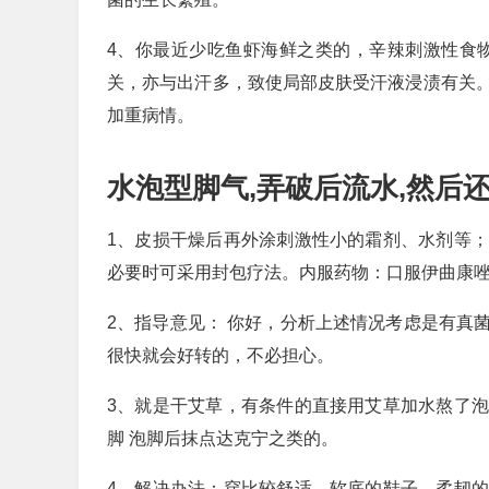
4、你最近少吃鱼虾海鲜之类的，辛辣刺激性食
关，亦与出汗多，致使局部皮肤受汗液浸渍有关
加重病情。
水泡型脚气,弄破后流水,然后还
1、皮损干燥后再外涂刺激性小的霜剂、水剂等
必要时可采用封包疗法。内服药物：口服伊曲康唑，
2、指导意见： 你好，分析上述情况考虑是有真
很快就会好转的，不必担心。
3、就是干艾草，有条件的直接用艾草加水熬了
脚 泡脚后抹点达克宁之类的。
4、解决办法：穿比较舒适，软底的鞋子、柔韧