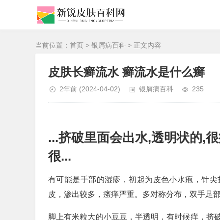
当前位置：
首页
>
银屑病百科
> 正文内容
皮肤长癣流水 癣流水是什么癣
2年前
(2024-04-02)
银屑病百科
235
...挤破里面会出水,透明状的,
很...
有可能是手部的湿疹，初起为皮色小水疱，针尖
皮，渗出较多，瘙痒严重。多对称分布，双手足
脚上有米粒大的小豆豆，半透明，有时候痒，挤