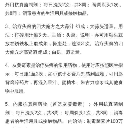
外用抗真菌制剂； 每日洗头2次，共8周； 每周剃头1次，
共8同； 消毒患者的生活用具或接触物品。
3、治疗头癣的四大偏方之大蒜汁 组成：大蒜头适量。用
法：打碎用汁擦3 天。主治：头癣。说明：亦可用独头蒜
放在锈铁板上磨成浆，搽患处，连涂3 次。治疗头癣的四
大偏方之高粱酒 组成：白矾、酒适量。
4、灰黄霉素是治疗头癣的常用药物，使用时应按照医生指
示，每日服1至2次，如小孩子吞食片剂感到困难，可用匙
背磨碎药片，再混入果汁、蜜糖水、朱古力糖浆或其他食
物中服用。
5、内服抗真菌药物（首选灰黄毒素）； 外用抗真菌制
剂； 每日洗头2次，共8周； 每周剃头1次，共8同； 消毒
患者的生活用具或接触物品。 内治法：制毒菌素片100万