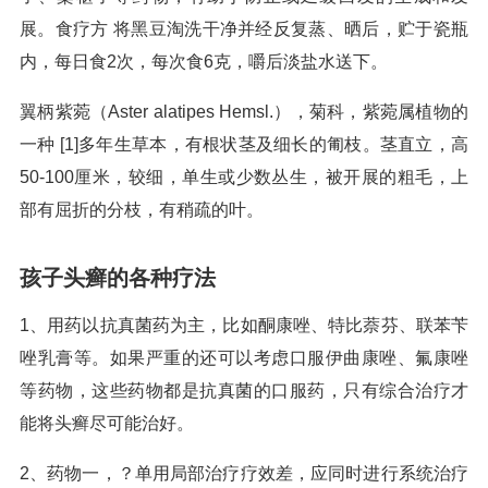
展。食疗方 将黑豆淘洗干净并经反复蒸、晒后，贮于瓷瓶
内，每日食2次，每次食6克，嚼后淡盐水送下。
翼柄紫菀（Aster alatipes Hemsl.），菊科，紫菀属植物的
一种 [1]多年生草本，有根状茎及细长的匍枝。茎直立，高
50-100厘米，较细，单生或少数丛生，被开展的粗毛，上
部有屈折的分枝，有稍疏的叶。
孩子头癣的各种疗法
1、用药以抗真菌药为主，比如酮康唑、特比萘芬、联苯苄
唑乳膏等。如果严重的还可以考虑口服伊曲康唑、氟康唑
等药物，这些药物都是抗真菌的口服药，只有综合治疗才
能将头癣尽可能治好。
2、药物一，？单用局部治疗疗效差，应同时进行系统治疗