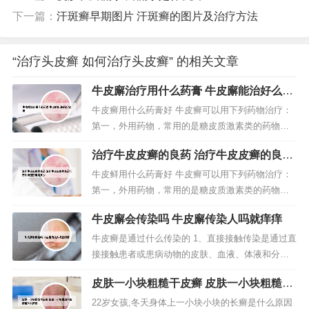
下一篇：
汗斑癣早期图片 汗斑癣的图片及治疗方法
“治疗头皮癣 如何治疗头皮癣” 的相关文章
牛皮廨治疗用什么药膏 牛皮廨能治好么?
止痒
牛皮癣用什么药膏好 牛皮癣可以用下列药物治疗：
第一，外用药物，常用的是糖皮质激素类的药物，
如卤米松软膏，地奈德软膏，糠酸莫米松软膏，丁
治疗牛皮皮癣的良药 治疗牛皮皮癣的良药
酸氢化可的松软膏，曲安奈德软膏等。第对于最常
北京仲博医院电话多少
见的寻常型银屑病，面积比较小的时候，以单纯外
牛皮鲜用什么药膏好 牛皮癣可以用下列药物治疗：
用药为主，可以选择糖皮质激素类药膏，也可以选
第一，外用药物，常用的是糖皮质激素类的药物，
择维生素D3衍生物药膏，还有维甲酸...
如卤米松软膏，地奈德软膏，糠酸莫米松软膏，丁
牛皮廨会传染吗 牛皮廨传染人吗就痒痒
酸氢化可的松软膏，曲安奈德软膏等。第对于最常
见的寻常型银屑病，面积比较小的时候，以单纯外
牛皮癣是通过什么传染的 1、直接接触传染是通过直
用药为主，可以选择糖皮质激素类药膏，也可以选
接接触患者或患病动物的皮肤、血液、体液和分泌
择维生素D3衍生物药膏，还有维甲酸...
物（如痰液、粪便、唾液、尿液、渗出液等）而传
皮肤一小块粗糙干皮癣 皮肤一小块粗糙干
染；间接接触传染是通过患者污染过的用具（如餐
皮癣用什么药膏
具、衣帽、被褥、洗漱用品、鞋帽、毛巾等）而传
22岁女孩,冬天身体上一小块小块的长癣是什么原因