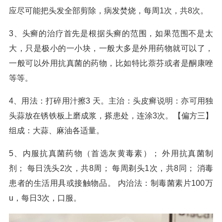
应尽可能把头发全部剪除，病发焚烧，每周1次，共8次。
3、头癣的治疗首先是根据头癣的范围，如果范围不是太
大，只是极小的一小块，一般大多是外用药物就可以了，
一般可以外用抗真菌的药物，比如特比萘芬或者是酮康唑
等等。
4、用法：打碎用汁擦3 天。主治：头皮癣说明：亦可用独
头蒜放在锈铁板上磨成浆，搽患处，连涂3次。【偏方三】
组成：大蒜、麻油各适量。
5、内服抗真菌药物（首选灰黄毒素）； 外用抗真菌制
剂； 每日洗头2次，共8周； 每周剃头1次，共8同； 消毒
患者的生活用具或接触物品。 内治法：制毒菌素片100万
u，每日3次，口服。