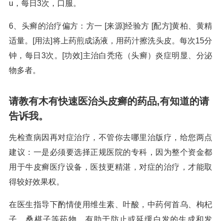
u，每日3次，口服。
6、头癣的治疗偏方：方一 [来源]经验方 [配方]黄柏、黄精
适量。[用法]将上药煎成汤液，用药汁擦洗头皮。每次15分
钟，每日3次。[功效]主治白秃疮（头癣）炎症明显、分泌
物多者。
请教有木有快速医治头皮癣的药品,有知道的请
告诉我。
先检查病因再对症治疗，不管你去哪里治版疗，给您两点
建议：一是必须要选择正规医院的专科，因为整个资金都
用于牛皮癣医疗设备，医技更精湛，对症的治疗，才能取
得较好效果权。
在医生指导下酌情使用维生素、叶酸，中药何首乌、枸杞
子、桑椹子等药物，有助于防止或延缓白发的生成和发