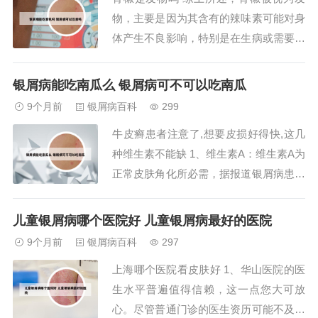
挺」医保报销后更低 可善挺（司库奇尤
物，主要是因为其含有的辣味素可能对身
单抗）已纳入...
体产生不良影响，特别是在生病或需要避
免辛辣食物的情况下。青椒是发物。以下
是关于青椒作为发物的具体解释：含有辣
银屑病能吃南瓜么 银屑病可不可以吃南瓜
味素：青椒中的辣味素可能导致身体机能
9个月前
银屑病百科
299
亢进以及新陈代谢紊乱，从而可能刺激病
牛皮癣患者注意了,想要皮损好得快,这几
情，使病情加重或旧病复发。影响病情：
种维生素不能缺 1、维生素A：维生素A为
对于生病的人...
正常皮肤角化所必需，据报道银屑病患者
的维生素A水平可能降低。因此，牛皮癣
患者在饮食中应多补充些富含维生素A的
儿童银屑病哪个医院好 儿童银屑病最好的医院
食物，比如鱼肝油或鲜鱼等。这样可以促
9个月前
银屑病百科
297
进胶原蛋白的合成，有利于皮损上皮细胞
上海哪个医院看皮肤好 1、华山医院的医
的修复。2、促进细胞修复：某些维生
生水平普遍值得信赖，这一点您大可放
素，如维...
心。尽管普通门诊的医生资历可能不及专