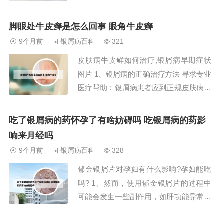
家门诊，但他们在各自的领域同样具备丰
富的经验和专业技能。选择普通门诊时，
脚眼处牛皮癣是怎么回事 眼角牛皮癣
您可以根据自身的健康状况和需求，挑选
9个月前
银屑病百科
321
擅长相应领域的医生进行咨询和治疗。
皮肤病牛皮鲜如何治疗,银屑病早期症状
2、上海皮肤科最厉害的三个医院分别是
图片 1、银屑病的正确治疗方法 寻求专业
复旦大学附属华...
医疗帮助：银屑病患者应到正规皮肤病医
院接受治疗。医生会根据患者的具体情况
制定个性化的治疗方案。药物治疗：目
吃了银屑病的药怀孕了有啥妨碍吗 吃银屑病的药影
前，银屑病的治疗药物包括外用药、口服
响来月经吗
药和生物制剂等。外用药主要用于局部治
9个月前
银屑病百科
328
疗，如糖皮质激素、维A酸类药物等。口
郁金银屑片对孕妇有什么影响?孕妇能吃
服药则包括...
吗? 1、然而，使用郁金银屑片的过程中
可能会发生一些副作用，如肝功能异常、
胃肠道不适、皮疹等。有些人可能对其中