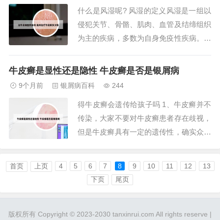
什么是风湿呢? 风湿的定义风湿是一组以
或多余血液来治疗疾病。然而，这种方法
侵犯关节、骨骼、肌肉、血管及结缔组织
往往导致患...
为主的疾病，多数为自身免疫性疾病。其
发病隐蔽且缓慢，病程较长，常具有遗传
倾向。病因可能与感染（如链球菌、EB
牛皮癣是显性还是隐性 牛皮癣是否是银屑病
病毒）、遗传、自身免疫反应及环境因素
9个月前
银屑病百科
244
（寒冷、潮湿、疲劳）相关。风湿性疾病
得牛皮癣会遗传给孩子吗 1、牛皮癣并不
是一组以侵犯关节、骨骼、肌肉、血管及
传染，大家不要对牛皮癣患者存在歧视，
有关软组织...
但是牛皮癣具有一定的遗传性，确实众所
周知的，研究数据表明，如果父母双方都
是牛皮癣患者的话，子女的发病率还是比
首页
上页
4
5
6
7
8
9
10
11
12
13
较高的，在50%～66%单方父母患有牛皮
下页
尾页
癣，发病几率比较低，为14%左右.所以
说，牛皮癣具有一定的遗传性，但并不是
版权所有 Copyright © 2023-2030 tanxinrui.com All rights reserve |
说一...