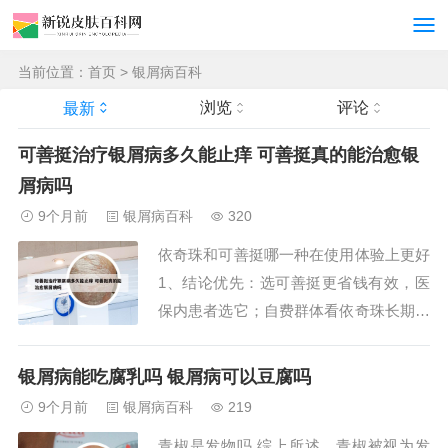
当前位置：
首页
>
银屑病百科
浏览
评论
最新
可善挺治疗银屑病多久能止痒 可善挺真的能治愈银
屑病吗
9个月前
银屑病百科
320
依奇珠和可善挺哪一种在使用体验上更好
1、结论优先：选可善挺更省钱有效，医
保内患者选它；自费群体看依奇珠长期稳
定优势。银屑病患者做药物选择时，价格
疗效需两手抓。从医保覆盖、起效速度和
银屑病能吃腐乳吗 银屑病可以豆腐吗
治疗持久性三个维度，两款注射剂的性价
9个月前
银屑病百科
219
比特征差异明显。 价格比对：「可善
青椒是发物吗 综上所述，青椒被视为发