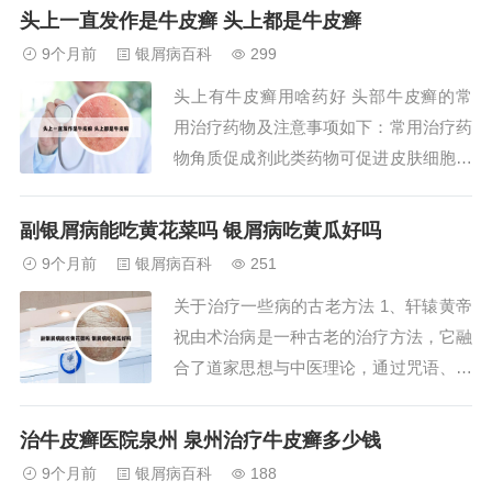
的某些成分过敏，会出现过敏反应。因
头上一直发作是牛皮癣 头上都是牛皮癣
此，使用郁金银屑片需要遵循医生的建议
9个月前
银屑病百科
299
和使用说明，定期检查肝功能，注意观察
头上有牛皮癣用啥药好 头部牛皮癣的常
是否出现不适反应。2、特殊人群用药儿
用治疗药物及注意事项如下：常用治疗药
童用药：儿童...
物角质促成剂此类药物可促进皮肤细胞正
常角化，减少鳞屑生成。常用药物包括煤
焦油、5%-10%硫磺软膏、5%水杨酸软膏
副银屑病能吃黄花菜吗 银屑病吃黄瓜好吗
等。需长期使用以缓解症状，但需注意避
9个月前
银屑病百科
251
免刺激头皮。角质松解剂通过松解增厚的
关于治疗一些病的古老方法 1、轩辕黄帝
角质层，增强药物渗透性。头部牛皮癣需
祝由术治病是一种古老的治疗方法，它融
根据病...
合了道家思想与中医理论，通过咒语、画
符等手段来调理身体和治疗疾病。2、放
血疗法：放血疗法是古代西方医学中一种
治牛皮癣医院泉州 泉州治疗牛皮癣多少钱
常见的治疗方法。它认为疾病是由于血液
9个月前
银屑病百科
188
不干净或过多导致的，因此通过放出污血