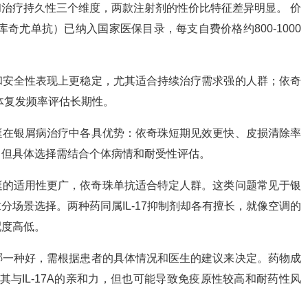
治疗持久性三个维度，两款注射剂的性价比特征差异明显。 价
奇尤单抗）已纳入国家医保目录，每支自费价格约800-1000
和安全性表现上更稳定，尤其适合持续治疗需求强的人群；依奇
个体复发频率评估长期性。
挺在银屑病治疗中各具优势：依奇珠短期见效更快、皮损清除率
。但具体选择需结合个体病情和耐受性评估。
挺的适用性更广，依奇珠单抗适合特定人群。这类问题常见于银
场景选择。两种药同属IL-17抑制剂却各有擅长，就像空调的
配度高低。
哪一种好，需根据患者的具体情况和医生的建议来决定。药物成
与IL-17A的亲和力，但也可能导致免疫原性较高和耐药性风