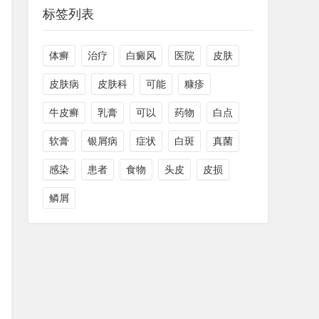
标签列表
体癣
治疗
白癜风
医院
皮肤
皮肤病
皮肤科
可能
糠疹
牛皮癣
乳膏
可以
药物
白点
软膏
银屑病
症状
白斑
真菌
感染
患者
食物
头皮
皮损
鳞屑