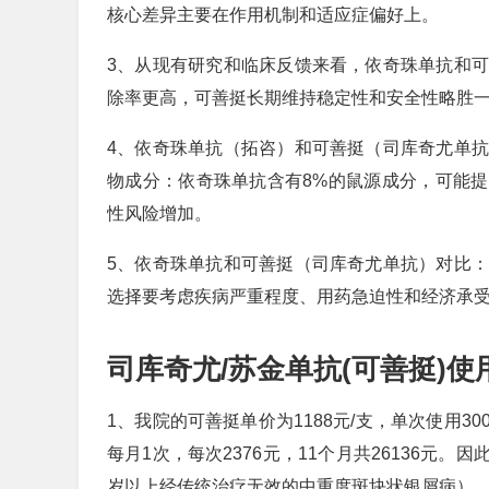
核心差异主要在作用机制和适应症偏好上。
3、从现有研究和临床反馈来看，依奇珠单抗和
除率更高，可善挺长期维持稳定性和安全性略胜
4、依奇珠单抗（拓咨）和可善挺（司库奇尤单
物成分：依奇珠单抗含有8%的鼠源成分，可能提高
性风险增加。
5、依奇珠单抗和可善挺（司库奇尤单抗）对比
选择要考虑疾病严重程度、用药急迫性和经济承
司库奇尤/苏金单抗(可善挺)使
1、我院的可善挺单价为1188元/支，单次使用30
每月1次，每次2376元，11个月共26136元。
岁以上经传统治疗无效的中重度斑块状银屑病），