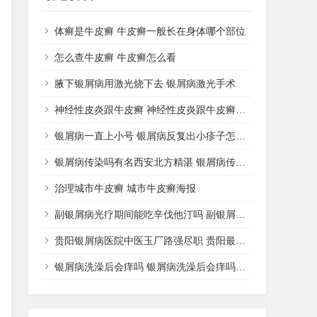
体癣是牛皮癣 牛皮癣一般长在身体哪个部位
怎么查牛皮癣 牛皮癣怎么看
腋下银屑病用激光烧下去 银屑病激光手术
神经性皮炎跟牛皮癣 神经性皮炎跟牛皮癣哪个好治
银屑病一直上小号 银屑病反复出小疹子怎么办好
银屑病传染吗有名西安北方精湛 银屑病传播途径
治理城市牛皮癣 城市牛皮癣海报
副银屑病光疗期间能吃辛伐他汀吗 副银屑病可以擦激素药膏吗
贵阳银屑病医院中医玉厂路强尽职 贵阳最好的银屑病中医院
银屑病洗澡后会痒吗 银屑病洗澡后会痒吗怎么治疗