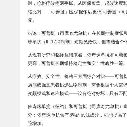
时，价格疗效需两手抓。从医保覆盖、起效速度和
格比对：「可善挺」医保报销后更低 可善挺（司库
元。
结论：可善挺（司库奇尤单抗）在长期控制症状
珠单抗（IL-17抑制剂）短期见效快，但需结合
从现有研究和临床反馈来看，依奇珠单抗和可善
更高，可善挺长期维持稳定性和安全性略胜一筹
从疗效、安全性、价格三方面综合对比——可善
屑病或强直患者挑选生物制剂，需要根据个人需求分
变频模式和速冷模式——没有绝对好坏，只有匹
依奇珠单抗（拓咨）和可善挺（司库奇尤单抗）
分：依奇珠单抗含有8%的鼠源成分，可能提高了其
险增加。