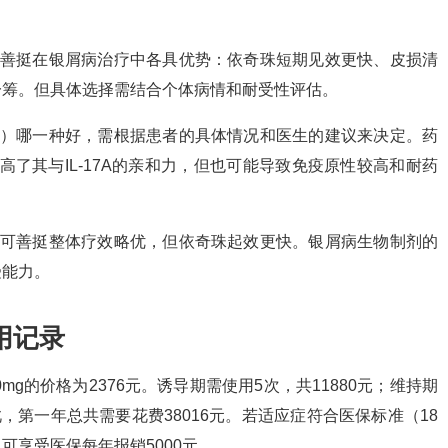
可善挺在银屑病治疗中各具优势：依奇珠短期见效更快、皮损清
一筹。但具体选择需结合个体病情和耐受性评估。
抗）哪一种好，需根据患者的具体情况和医生的建议来决定。药
了其与IL-17A的亲和力，但也可能导致免疫原性较高和耐药
：可善挺整体疗效略优，但依奇珠起效更快。银屑病生物制剂的
受能力。
用记录
0mg的价格为2376元。诱导期需使用5次，共11880元；维持期
因此，第一年总共需要花费38016元。若适应症符合医保标准（18
可享受医保每年报销5000元。