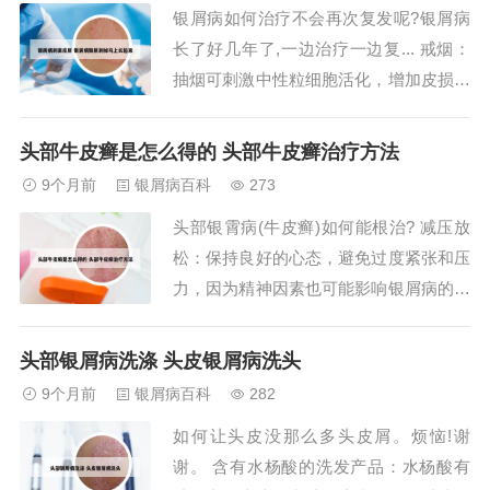
银屑病如何治疗不会再次复发呢?银屑病
在头皮上反复揉擦，使洋葱汁充分渗入
长了好几年了,一边治疗一边复... 戒烟：
头...
抽烟可刺激中性粒细胞活化，增加皮损的
炎症发生，从而加重银屑病病情。因此，
戒烟是预防银屑病复发的重要措施之一。
头部牛皮癣是怎么得的 头部牛皮癣治疗方法
禁酒：酒精可能增加皮肤组织中花生四烯
9个月前
银屑病百科
273
酸的含量，干扰表皮增生和炎症细胞的作
头部银霄病(牛皮癣)如何能根治? 减压放
用，同时降低治疗药物的疗效，增加复发
松：保持良好的心态，避免过度紧张和压
的风险...
力，因为精神因素也可能影响银屑病的病
情。治疗用药建议 外用药物：常用的外
用药物包括角质促成剂、糖皮质激素、维
头部银屑病洗涤 头皮银屑病洗头
生素D3衍生物等。这些药物可以局部作
9个月前
银屑病百科
282
用于头皮，减轻炎症和鳞屑，但需要在医
如何让头皮没那么多头皮屑。烦恼!谢
生指导下使用，避免滥用和不当使用。外
谢。 含有水杨酸的洗发产品：水杨酸有
用药物治...