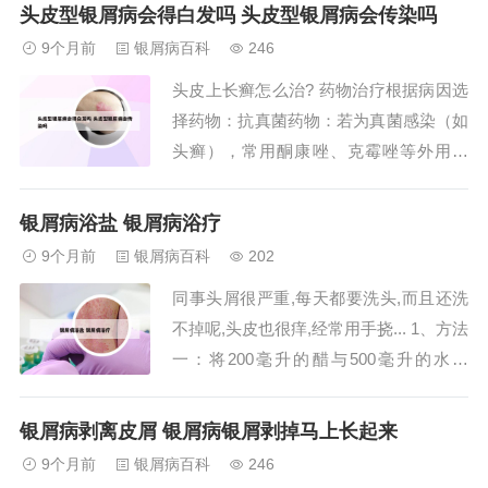
建议咨询专业的皮肤科医生。使用康王复
头皮型银屑病会得白发吗 头皮型银屑病会传染吗
方酮康唑发用洗剂后，一些用户反映头皮
9个月前
银屑病百科
246
紧绷和脱皮。这可能是因为洗剂中的成分
头皮上长癣怎么治? 药物治疗根据病因选
导致局部皮肤干燥。建议减少洗剂的使用
择药物：抗真菌药物：若为真菌感染（如
频率，选用温...
头癣），常用酮康唑、克霉唑等外用制
剂，需按疗程涂抹，直至真菌检测阴性。
角质调节剂：银屑病或湿疹引起的皮损，
银屑病浴盐 银屑病浴疗
可用煤焦油、水杨酸等软化角质，减少鳞
9个月前
银屑病百科
202
屑。药物治疗外用抗真菌药物是首选，如
同事头屑很严重,每天都要洗头,而且还洗
酮康唑、克霉唑等洗发水或乳膏，需直接
不掉呢,头皮也很痒,经常用手挠... 1、方法
涂抹于头皮，...
一：将200毫升的醋与500毫升的水混
合，加热后用来洗头，每天一次。这种方
法对头痒、头屑和脱发问题有显著疗效。
银屑病剥离皮屑 银屑病银屑剥掉马上长起来
方法二：为了去除头屑，可以取一个洋
9个月前
银屑病百科
246
葱，捣烂后用纱布包好。接着，将纱布包