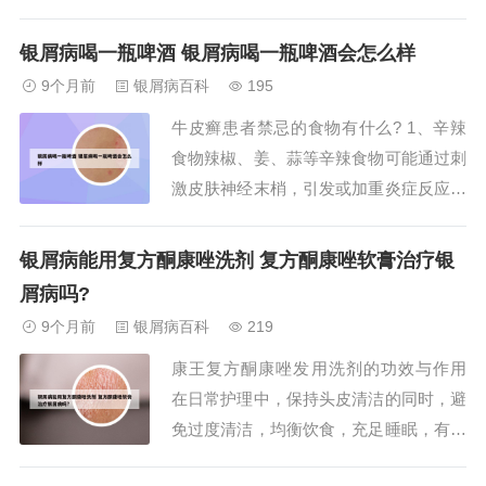
肤病。在初期阶段，若患者病情较轻，皮
损范围小，仅表现为少量红斑和鳞屑，通
银屑病喝一瓶啤酒 银屑病喝一瓶啤酒会怎么样
过积极规范的治疗，部分患者可达到临床
9个月前
银屑病百科
195
治愈。头皮型银屑病初期通常可以治愈，
牛皮癣患者禁忌的食物有什么? 1、辛辣
但治疗效果存在个体差异。头皮型银屑病
食物辣椒、姜、蒜等辛辣食物可能通过刺
是银屑病的常...
激皮肤神经末梢，引发或加重炎症反应。
这类食物会扩张血管，增加皮肤敏感性，
导致皮损部位红肿、瘙痒加剧，甚至诱发
银屑病能用复方酮康唑洗剂 复方酮康唑软膏治疗银
新病灶。建议用清淡调味料替代，如葱、
屑病吗?
香菜等刺激性较低的食材。2、牛皮癣患
9个月前
银屑病百科
219
者的饮食禁忌及注意事项如下：需严格避
康王复方酮康唑发用洗剂的功效与作用
免的食物辛...
在日常护理中，保持头皮清洁的同时，避
免过度清洁，均衡饮食，充足睡眠，有助
于改善头皮状况。如果症状持续或加重，