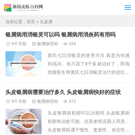
当前位置：
首页
> 头皮屑
银屑病用消银灵可以吗 银屑病用消炎药有用吗
9个月前
银屑病百科
159
黄氏七日消银灵的使用方法 真是为你感
到高兴。你只花了8千多就治好了，而我
找黄医生用黄氏七日消银灵治疗的是红皮
型银屑病，花了2万多才治好。以前我在
医院尝试激光治疗，花费了十多万元，但
头皮银屑病需要治疗多久 头皮银屑病快好的症状
效果维持时间却只有半年。看来你的病情
9个月前
银屑病百科
372
可能没有那么严重。隆古乡是黄都所在
头皮银屑病初期可以治愈吗 头皮银屑病
地，乡政府官员每年接待着一批又一批的
初期有治愈可能，但具体情况因人而异。
海内外黄氏宗亲...
头皮银屑病属于慢性、复发性、炎症性皮