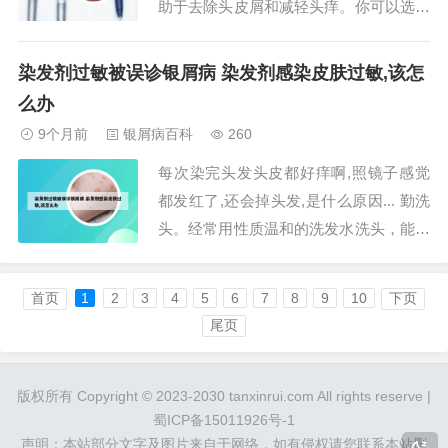
助于去除头皮屑和减轻头痒。你可以选择
含有水杨酸成分的洗发产品，如柠檬酸、
水杨酸或水杨酸盐。这些产品通常标注为
染发剂过敏被误诊银屑病 染发剂感染皮肤过敏,该怎
抗头皮屑或抗屑效果。茶树油洗发产品：
么办
茶树油具有抗菌和抗炎的特性，可以帮助
9个月前
银屑病百科
260
减少头皮屑和缓解头痒。选择含有茶树油
每次染完头发头皮都好痒啊,照镜子感觉
成分的洗发产品...
都发红了,还会掉头发,是什么原因... 勤洗
头。经常用性质温和的洗发水洗头，能减
少头皮屑产生，保证头皮干净，毛囊孔不
被堵塞，头发就能健康的生长。保持充足
首页
1
2
3
4
5
6
7
8
9
10
下页
的睡眠，少熬夜。睡眠充足了，才能保证
尾页
头发的自然生长，否则过度熬夜会影响头
发正常生长。在睡觉时最好用茶叶枕头，
版权所有 Copyright © 2023-2030 tanxinrui.com All rights reserve |
有助...
蜀ICP备15011926号-1
声明：本站部分文字及图片来自于网络，如有侵权请您联系本站删