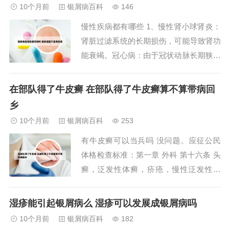
卤米松乳膏用于躯干四肢），长期使用需
10个月前
银屑病百科
146
警惕皮肤萎缩、色素沉着等副作用。2、
慢性疾病都有哪些 1、慢性肾小球肾炎：
中西医结合治疗西医治疗以药物为主，外
肾脏过滤系统的长期损伤，可能导致肾功
用糖皮质激素...
能衰竭。冠心病：由于冠状动脉长期狭窄
或阻塞导致的心脏疾病。类风湿关节炎：
长期的自身免疫性疾病，导致关节炎症和
在部队得了牛皮癣 在部队得了牛皮癣算不算带病回
疼痛。慢性肝炎：肝脏长期受到病毒感染
乡
或自身免疫反应的损害。慢性哮喘：长期
10个月前
银屑病百科
253
的呼吸系统疾病，会导致气道狭窄和呼吸
有牛皮癣可以当兵吗 没问题。应征公民
困难。2、...
体格检查标准：第一章 外科 第十六条 头
癣，泛发性体癣，疥疮，慢性泛发性湿
疹，慢性荨麻疹，泛发性神经性皮炎，银
屑病，面颈部长径超过1cm的血管痣、色
湿疹能引起银屑病么 湿疹可以发展成银屑病吗
素痣、胎痣和白癜风，其他传染性或难以
10个月前
银屑病百科
182
治愈的皮肤病，不合格。多发性毛囊炎，