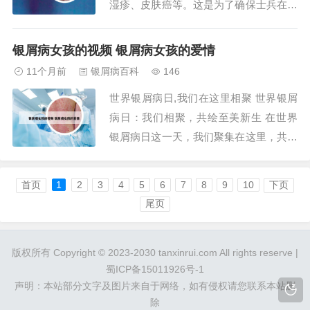
湿疹、皮肤癌等。这是为了确保士兵在服
役期间能够保持身体健康，不受长期慢性
皮肤病的影响。无严重皮肤损伤：军检要
银屑病女孩的视频 银屑病女孩的爱情
求皮肤没有严重的皮肤损伤，如烧伤、创
11个月前
银屑病百科
146
伤、溃疡等。这是为了确保士兵在服役期
世界银屑病日,我们在这里相聚 世界银屑
间能够正常履行任务，不受皮肤损伤的影
病日：我们相聚，共绘至美新生 在世界
响。鱼鳞病是...
银屑病日这一天，我们聚集在这里，共同
聆听来自银友（银屑病患者）的心声，见
证他们走出银影、拥抱新生的感人故事。
首页
1
2
3
4
5
6
7
8
9
10
下页
这些故事不仅仅是关于疾病的抗争，更是
尾页
关于勇气、希望和重生的赞歌。无所畏
惧，畅游新生 唯伊，一位42岁的银屑病
版权所有 Copyright © 2023-2030 tanxinrui.com All rights reserve |
患者，已经...
蜀ICP备15011926号-1
声明：本站部分文字及图片来自于网络，如有侵权请您联系本站删
除