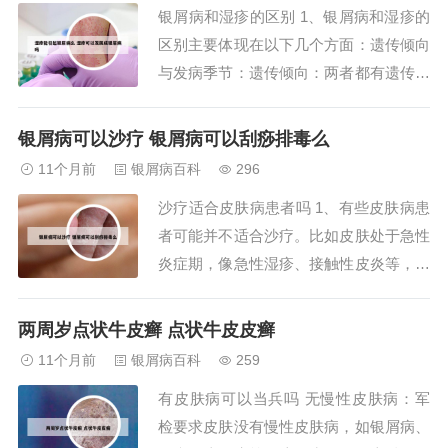
银屑病和湿疹的区别 1、银屑病和湿疹的
皮肤对刺激物过敏或有接触性皮炎史，手
区别主要体现在以下几个方面：遗传倾向
足部位近...
与发病季节：遗传倾向：两者都有遗传倾
向。发病季节：银屑病一般在冬天发病较
多，而湿疹在夏天更为常见。发病年龄
银屑病可以沙疗 银屑病可以刮痧排毒么
段：银屑病：好发于2040岁的年龄段。湿
11个月前
银屑病百科
296
疹：在小孩和老人中更为多见。发病部
沙疗适合皮肤病患者吗 1、有些皮肤病患
位：银屑病：通常发生在四肢的伸侧，如
者可能并不适合沙疗。比如皮肤处于急性
肘部和膝部...
炎症期，像急性湿疹、接触性皮炎等，沙
疗的温热刺激可能会加重局部炎症反应，
使病情恶化。有皮肤破损、溃疡的患者也
两周岁点状牛皮癣 点状牛皮皮癣
不适合，沙粒可能会刺激伤口，引发感
11个月前
银屑病百科
259
染，不利于伤口愈合。还有对热敏感或不
有皮肤病可以当兵吗 无慢性皮肤病：军
耐受的皮肤病患者，沙疗的高温可能导致
检要求皮肤没有慢性皮肤病，如银屑病、
皮肤烫伤等不...