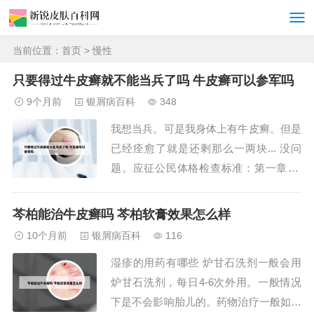
当前位置：
首页
> 慢性
只要得过牛皮癣就不能当兵了吗 牛皮癣可以参军吗
9个月前
银屑病百科
348
我想当兵。可是我身体上有牛皮癣。但是
已经痊愈了就是还剩那么一两块... 没问
题。应征公民体格检查标准：第一章 外
科 第十六条 头癣，泛发性体癣，疥疮，
慢性泛发性湿疹，慢性荨麻疹，泛发性神
芩柏能治牛皮癣吗 芩柏软膏效果怎么样
经性皮炎，银屑病，面颈部长径超过1cm
10个月前
银屑病百科
116
的血管痣、色素痣、胎痣和白癜风，其他
湿疹的用药有哪些 炉甘石洗剂一般会用
传染性或难以治愈的皮肤病，不合格。多
炉甘石洗剂，每日4-6次外用。一般情况
发性...
下是不会影响胎儿的。药物治疗一般如果