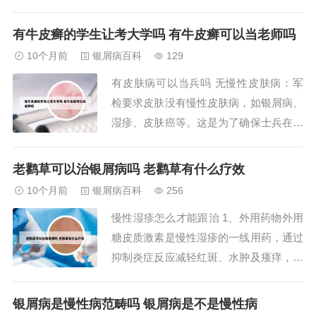
治疗湿疹的药物没有激素类，对胎儿影响
不是很大的。建议你到医院将你用药情况
有牛皮癣的学生让考大学吗 有牛皮癣可以当老师吗
告知医生，遵医嘱进行检查。婴儿湿疹的
10个月前
银屑病百科
129
用药方面建议可以外用婴宝、湿疹膏等等
有皮肤病可以当兵吗 无慢性皮肤病：军
外用的药物。这个在使用之前要把宝宝有
检要求皮肤没有慢性皮肤病，如银屑病、
湿疹的地方...
湿疹、皮肤癌等。这是为了确保士兵在服
役期间能够保持身体健康，不受长期慢性
皮肤病的影响。无严重皮肤损伤：军检要
老鹳草可以治银屑病吗 老鹳草有什么疗效
求皮肤没有严重的皮肤损伤，如烧伤、创
10个月前
银屑病百科
256
伤、溃疡等。这是为了确保士兵在服役期
慢性湿疹怎么才能跟治 1、外用药物外用
间能够正常履行任务，不受皮肤损伤的影
糖皮质激素是慢性湿疹的一线用药，通过
响。没问题。...
抑制炎症反应减轻红斑、水肿及瘙痒，但
需根据皮损严重程度选择不同强度药物
（如弱效氢化可的松乳膏用于面部，强效
银屑病是慢性病范畴吗 银屑病是不是慢性病