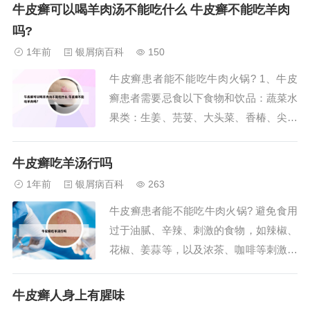
或牙龈肿痛者。而怕冷的人可适量食用，
牛皮癣可以喝羊肉汤不能吃什么 牛皮癣不能吃羊肉
有助于温补阳气。 发痰湿之物：如糯
吗?
米、猪肉、米酒等，多属油腻食物。体内
1年前
银屑病百科
150
湿热有痰的人应少食，如身体困倦、胃口
牛皮癣患者能不能吃牛肉火锅? 1、牛皮
差、大便...
癣患者需要忌食以下食物和饮品：蔬菜水
果类：生姜、芫荽、大头菜、香椿、尖椒
等辛辣或刺激性的蔬菜。肉食类：牛肉、
驴肉、羊肉、狗肉以及鸡鸭肉、鸽子肉、
牛皮癣吃羊汤行吗
鸟肉及其汤。各类海鲜，包括各种鱼类、
1年前
银屑病百科
263
螃蟹、虾等。调料类：大料、花椒、胡
牛皮癣患者能不能吃牛肉火锅? 避免食用
椒、孜然、茴香、桂皮等香料。2、牛皮
过于油腻、辛辣、刺激的食物，如辣椒、
癣患者不能吃...
花椒、姜蒜等，以及浓茶、咖啡等刺激性
饮品。增加蛋白质的摄入：牛皮癣患者的
皮肤会大量脱屑，蛋白质流失较多，因此
牛皮癣人身上有腥味
需要多吃富含蛋白质的食物，如瘦肉、鸡