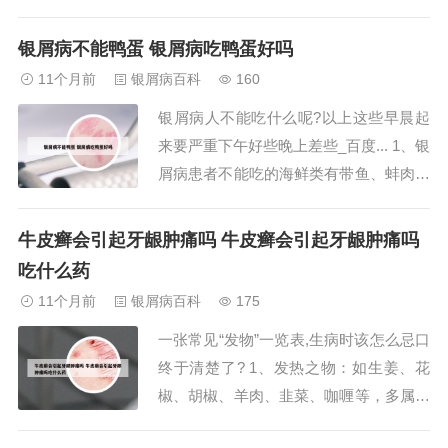
肠通便、降压利尿等作用。尤其适合阴虚
肠燥或血热气滞的人食用。西瓜也是去火
银屑病不能鸭蛋 银屑病吃鸭蛋好吗
的好选择。西瓜除烦止渴、养心安神作用
11个月前
银屑病百科
160
显著，被誉为“吃上两块瓜，药物不用
银屑病人不能吃什么呢?以上这些早晨起
抓”。但脾胃虚寒、寒积冷痛、便溏尿清
来要严重下午好些晚上差些_百度... 1、银
的人不宜食用。...
屑病患者不能吃的海鲜类有带鱼、蚌肉、
虾、螃蟹等水产品，有些肉食类食物也是
银屑病患者不能吃的，主要就是包括鸡
牛皮癣会引起牙龈肿痛吗 牛皮癣会引起牙龈肿痛吗
头、猪头肉、鹅肉、鸡翅、鸡爪、驴肉、
吃什么药
牛肉、羊肉、狗肉、鹅蛋、鸭蛋等。2、
11个月前
银屑病百科
175
银屑病不能吃的食物主要包括以下几类：
一张常见“发物”一览表,生病时该怎么忌口
发物：...
终于清楚了? 1、发热之物：如生姜、花
椒、胡椒、羊肉、韭菜、咖喱等，多属辛
辣食物。爱上火的人应少食，如口腔溃疡