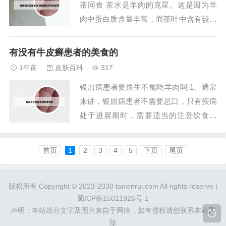
茶同食 茶水是羊肉的克星。这是因为羊
以后浑身瘙痒...
肉中蛋白质含量丰富，而茶叶中含有较多
的鞣酸，吃羊肉时喝茶，会产生鞣酸蛋白
质，使肠的蠕动减弱，大便水分减少，进
有没有牛皮癣患者的美食的
而诱发便秘。不宜与醋同食 酸味的醋具
1年前
皮肤百科
317
有收敛作用，不利于体内阳气的生发，与
银屑病患者要终生不能吃羊肉吗 1、通常
羊肉同吃会让它的温补作用大打折扣。
来讲，银屑病患者不需要忌口，只有疾病
2、羊肉的...
处于进展期时，需要适当的注意饮食以
外，或者同时伴有过敏体质需要忌口以
外，通常银屑病患者在饮食上没有过多限
首页
1
2
3
4
5
下页
尾页
制。所以银屑病的患者可以吃羊肉，只要
没有过敏的情况，在饮食上没有过多限
制。2、总之，银屑病患者的饮食应该保
版权所有 Copyright © 2023-2030 tanxinrui.com All rights reserve |
蜀ICP备15011926号-1
证营养充足、均衡...
声明：本站部分文字及图片来自于网络，如有侵权请您联系本站删
除