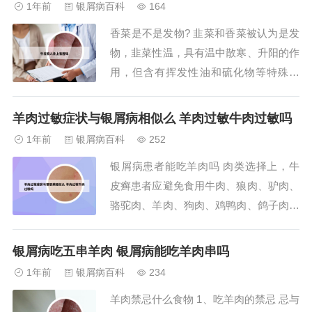
1年前
银屑病百科
164
蛋、牛奶等。肉类方面，建议避免食用牛
香菜是不是发物? 韭菜和香菜被认为是发
肉、狼肉、驴肉、骆驼肉、羊肉、狗肉、
物，韭菜性温，具有温中散寒、升阳的作
鸡鸭肉、鸽...
用，但含有挥发性油和硫化物等特殊成
分，可能对某些人群诱发疾病或使旧病激
闭毕复发。 香菜因其独特的香味成分，
羊肉过敏症状与银屑病相似么 羊肉过敏牛肉过敏吗
也属于容易引发体内某些反应的发物之
1年前
银屑病百科
252
一。香菜：香菜含有丰富的营养成分，但
银屑病患者能吃羊肉吗 肉类选择上，牛
其特殊气味和刺激作用可能引发过敏反应
皮癣患者应避免食用牛肉、狼肉、驴肉、
或加重原有疾病...
骆驼肉、羊肉、狗肉、鸡鸭肉、鸽子肉、
鸟肉及其汤，以及各类海鲜，如各种鱼类
（包括鳖等）、螃蟹、虾等，而建议选择
银屑病吃五串羊肉 银屑病能吃羊肉串吗
猪瘦肉、鸡蛋、牛奶等清淡食物。所以在
1年前
银屑病百科
234
临床中一般情况下不建议患者过分忌口，
羊肉禁忌什么食物 1、吃羊肉的禁忌 忌与
但是如果有的患者吃了羊肉，觉着吃完了