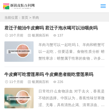
当前位置：
首页
> 羊肉
君迁子能治牛皮癣吗 君迁子泡水喝可以治咽炎吗
10个月前
银屑病百科
137
羊肉与蟹可以一起吃吗 1、羊肉和螃蟹可
以一起吃，但要适量。食物性质分析 螃
蟹性寒凉：螃蟹属于性寒的食物，许多人
在食用后可能会出现胃肠寒气过剩、腹痛
等不适症状。羊肉性温：羊肉则具有温补
牛皮癣可吃雪莲果吗 牛皮癣患者能吃雪莲果吗
的性质，有暖中补虚、补中益气的功效。
11个月前
银屑病百科
226
2、蟹与羊肉可以一起食用，但这种搭配
日常吃什么食物凉血 对于去火，香蕉是
可能不常见。蟹肉通常与海鲜或家禽肉类
不错的选择。中医认为，香蕉性味甘寒微
搭配食用，...
涩、无毒，具有清热止渴、清胃凉血、润