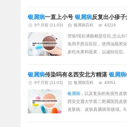
相同。神经性皮炎主要表现为阵发性
银屑病
一直上小号
银屑病
反复出小疹子
9个月前
(11-03)
银屑病百科
43224
苦恼!现在满脸都是痘痘,怎么
免用手挤压痘痘，使用油脂类
多吃水果和蔬菜，以减轻痘痘
微生物有关。青春期的孩子满脸长痘
银屑病
传染吗有名西安北方精湛
银屑病
9个月前
(11-03)
银屑病百科
43051
银屑病
，以及复杂的免疫性皮
西安交通大学第二附属医院皮
皮肤病、皮肤真菌病等领域。
方面较为出色的医院。以下是该医