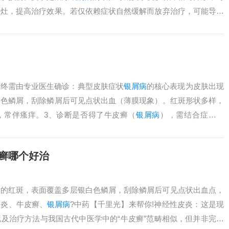
病灶，提高治疗效果。若仅依赖症状自然缓解而放弃治疗，可能导致
屑病
症状的减....
最终需由专业医生确诊：典型皮肤症状
银屑病
的核心表现为皮肤出现
白色鳞屑，刮除鳞屑后可见点状出血（薄膜现象）。红斑形状多样，
，常伴瘙痒。3、诊断是否得了牛皮癣（
银屑病
），需结合症状观
血液检查进行....
癣哪个好治
晰的红斑，表面覆盖多层银白色鳞屑，刮除鳞屑后可见点状出血点，
皮炎、牛皮癣、
银屑病
?中药【千里光】来帮你!神经性皮炎：这是现
及治疗方法与我国古代中医学中的“牛皮癣”范畴相似，但并非完全