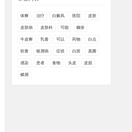
体癣
治疗
白癜风
医院
皮肤
皮肤病
皮肤科
可能
糠疹
牛皮癣
乳膏
可以
药物
白点
软膏
银屑病
症状
白斑
真菌
感染
患者
食物
头皮
皮损
鳞屑