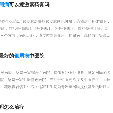
屑病
可以擦激素药膏吗
要吃什么药1、颈动脉斑块指颈动脉硬化斑块，药物治疗具体如下：
较多，包括辛伐他汀、匹伐他汀、阿托伐他汀、瑞舒伐他汀等。2、
为三个方向：病因治疗：通过控制高血压、糖尿病、高脂血症等高危
糖药.....
最好的
银屑病
中医院
溪人民医院：这是一家综合性医院，提供多种医疗服务，满足居民的各
医院：这是一家中医特色医院，专注于中医药治疗及中医养生，为居
务。花溪青岩镇卫生院：这家卫生院为青岩镇居民提供基础的医疗服
值得....
吗怎么治疗