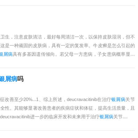
触（如共用物品....
人卫生，注意皮肤清洁，最好每周清洁一次，以保持皮肤湿润，但不
洁这是一种顽固的皮肤病，具有一定的复发率。牛皮癣是怎么引起的
银屑病
具有多基因遗传倾向。若父母一方患病，子女患病概率显著
进一步.....
银屑病
吗
善至少20%...1、综上所述，deucravacitinib在治疗
银屑病
关节
安全性。其能够显著改善患者的疾病症状和体征，提高生活质量，且
cravacitinib进一步的临床开发和未来用于治疗
银屑病
关节....