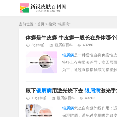
当前位置：
首页
> 搜索 "银屑病"
体癣是牛皮癣 牛皮癣一般长在身体哪个
8分钟前
银屑病百科
43280
银屑病
是一种慢性自身免疫性
特征上存在显著差异：病因层
为主，通过直接接触或间接接
未完全明确，但与遗传、环境、免
腋下
银屑病
用激光烧下去
银屑病
激光手
10分钟前
银屑病百科
43202
银屑病
怎么自愈紫外线作用：
保湿防晒，避免过度暴晒导致