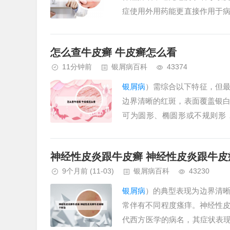
症使用外用药能更直接作用于
病情反复或加重。总结：夏季
银
怎么查牛皮癣 牛皮癣怎么看
11分钟前
银屑病百科
43374
银屑病
）需综合以下特征，但
边界清晰的红斑，表面覆盖银
可为圆形、椭圆形或不规则形
察、皮肤检查、组织病理学检查及
神经性皮炎跟牛皮癣 神经性皮炎跟牛皮
9个月前
(11-03)
银屑病百科
43230
银屑病
）的典型表现为边界清
常伴有不同程度瘙痒。神经性
代西方医学的病名，其症状表现