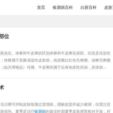
首页
银屑病百科
白斑百科
皮肤
部位
皮肤炎症。体癣和牛皮癣的区别体癣和牛皮癣在病因、症状及传染性
面：体癣属于真菌感染性皮肤病，病原菌以红色毛癣菌、须癣毛癣菌
触（如共用物品）传播。牛皮癣则属于自身免疫性疾病，具体病因尚
疫系统异常....
术
适当日晒可抑制皮肤细胞过度增殖，缓解皮损并减少鳞屑，但需注意
皮肤损伤。夏季是治疗
银屑病
的最佳时期夏季皮肤屏障相对开放，对