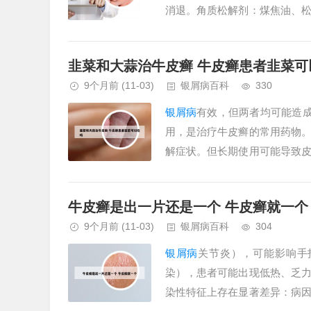
消退。角质松解剂：煤焦油、
物头部
银屑病
治疗需严格遵医嘱用
韭菜和大蒜治牛皮癣 牛皮癣患者韭菜可
9个月前
(11-03)
银屑病百科
330
银屑病
有效，但两者均可能造
用，是治疗牛皮癣的常用药物
解症状。但长期使用可能导致
剂量。维生素D3衍生物通过调节
牛皮癣是出一片还是一个 牛皮癣就一个
9个月前
(11-03)
银屑病百科
304
银屑病
关节炎），可能影响手
染），患者可能出现低热、乏
染性特征上存在显著差异：病