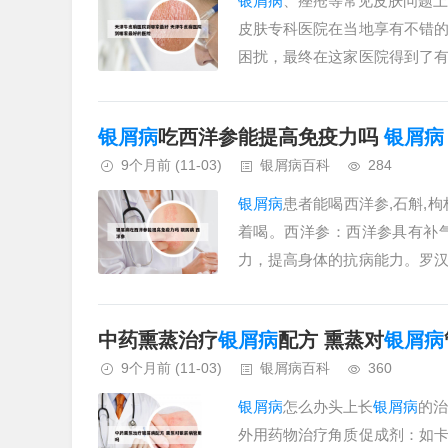
银屑病
、痤疮等常见皮肤问题上
皮肤专科医院在当地享有不错
困扰，最终在这家医院得到了
的认可。464医院皮肤科拥有专业的
银屑病
吃西洋参能提高免疫力吗
银屑病
9个月前
(11-03)
银屑病百科
284
银屑病
患者能喝西洋参,石斛,
着喝。西洋参：西洋参具有补
力，提高身体的抗病能力。罗
以滋阴补虚，同时也有助于改善便秘
中药熏蒸治疗
银屑病
配方 熏蒸对
银屑病
9个月前
(11-03)
银屑病百科
360
银屑病
怎么办头上长
银屑病
的
外用药物治疗角质促成剂：如