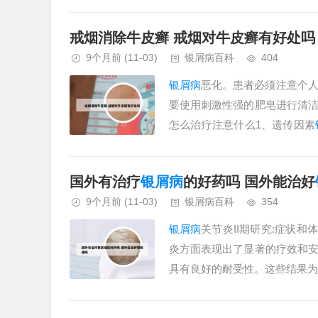
癣菌为主，通过直接接触或间接接
戒烟消除牛皮癣 戒烟对牛皮癣有好处吗
9个月前
(11-03)
银屑病百科
404
银屑病
恶化。患者必须注意个
要使用刺激性强的肥皂进行清
怎么治疗注意什么1、遗传因素
升高；若双方均患病，子女患病风险
国外有治疗
银屑病
的好药吗 国外能治好
9个月前
(11-03)
银屑病百科
354
银屑病
关节炎II期研究:症状和体征改
炎方面表现出了显著的疗效和
具有良好的耐受性。这些结果为deu