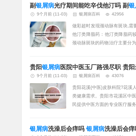
副
银屑病
光疗期间能吃辛伐他汀吗 副
银
9个月前
(11-03)
银屑病百科
42956
做彩超时发现颈动脉有斑块,需
他汀类降脂药：他汀类降脂药
颈动脉斑块的药物治疗主要分
因素，患者可能需要服用降压药、降
贵阳
银屑病
医院中医玉厂路强尽职 贵阳
9个月前
(11-03)
银屑病百科
43076
贵阳花溪{中医}皮肤科院?花
类健康需求。贵阳市花溪区中
民提供中医方面的专业医疗服
务，保障当地居民的基本健康需求。
银屑病
洗澡后会痒吗
银屑病
洗澡后会痒