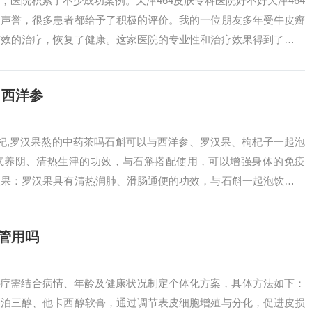
，医院积累了不少成功案例。天津464皮肤专科医院好不好天津464
的声誉，很多患者都给予了积极的评价。我的一位朋友多年受牛皮癣
有效的治疗，恢复了健康。这家医院的专业性和治疗效果得到了患者
....
西洋参
枸杞,罗汉果熬的中药茶吗石斛可以与西洋参、罗汉果、枸杞子一起泡
气养阴、清热生津的功效，与石斛搭配使用，可以增强身体的免疫
汉果：罗汉果具有清热润肺、滑肠通便的功效，与石斛一起泡饮，可
等问题....
管用吗
治疗需结合病情、年龄及健康状况制定个体化方案，具体方法如下：
卡泊三醇、他卡西醇软膏，通过调节表皮细胞增殖与分化，促进皮损