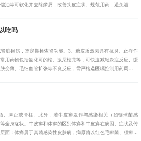
松馏油等可软化并去除鳞屑，改善头皮症状。规范用药，避免滥用药
药，切勿自....
以吃吗
成肾脏损伤，需定期检查肾功能。3、糖皮质激素具有抗炎、止痒作
。常用药物包括氢化可的松、泼尼松龙等，可快速减轻炎症反应、缓
皮肤变薄、毛细血管扩张等不良反应，需严格遵医嘱控制用药周期和
免疫、促进皮...
指、脚趾或脊柱。此外，若牛皮癣发作与感染相关（如链球菌感
力等全身症状。牛皮癣和体癣的区别体癣和牛皮癣在病因、症状及传
因层面：体癣属于真菌感染性皮肤病，病原菌以红色毛癣菌、须癣毛