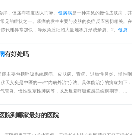
会痒，但瘙痒程度因人而异。
银屑病
是一种常见的慢性皮肤病，其
为常见的症状之一。瘙痒的发生主要与皮肤的炎症反应密切相关。在
新陈代谢异常加快，导致角质细胞大量堆积并形成鳞屑。2、
银屑病
会出现瘙痒....
病
有好处吗
病症主要包括呼吸系统疾病、皮肤病、肾病、过敏性鼻炎、慢性咽
伏天艾灸是中医的一种“内病外治”疗法。具体能治疗的病症如下：
支气管炎、慢性阻塞性肺病等，以及反复呼吸道感染缓解期等。病情
的原理，无.....
癣医院到哪家最好的医院