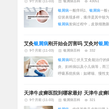
9个月前
(11-03)
银屑病百科
43051
银屑病
一般痒吗1、
银屑病
一般
症状表现多样，瘙痒是其中较
银屑病
发病过程中，皮肤细胞
患者是否瘙痒因人而异，部分患者
艾灸
银屑病
刚开始会厉害吗 艾灸对
银屑
9个月前
(11-03)
银屑病百科
332
银屑病
吗三伏天艾灸能治疗的
炎、妇科病以及小儿病等，而三
呼吸系统疾病：如哮喘、慢性
分析：您好，用艾灸治疗
银屑病
天津牛皮癣医院到哪家最好 天津牛皮
9个月前
(11-03)
银屑病百科
321