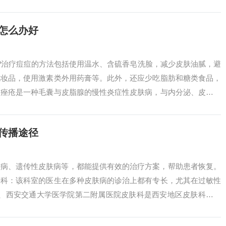
皮肤....
怎么办好
办?治疗痘痘的方法包括使用温水、含硫香皂洗脸，减少皮肤油腻，避
化妆品，使用激素类外用药膏等。此外，还应少吃脂肪和糖类食品，
。痤疮是一种毛囊与皮脂腺的慢性炎症性皮肤病，与内分泌、皮脂和
一.....
传播途径
肤病、遗传性皮肤病等，都能提供有效的治疗方案，帮助患者恢复。
肤科：该科室的医生在多种皮肤病的诊治上都有专长，尤其在过敏性
6、西安交通大学医学院第二附属医院皮肤科是西安地区皮肤科治疗
院皮肤科的....