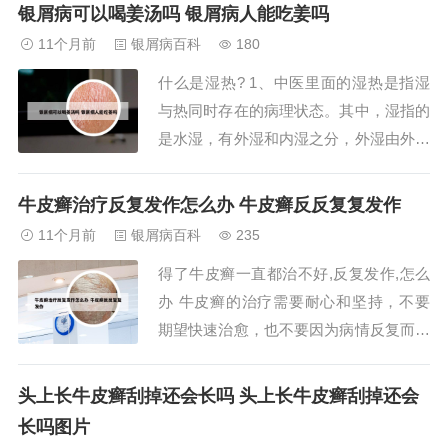
乳腺癌的功效作用。禁忌人群： 乳腺癌
银屑病可以喝姜汤吗 银屑病人能吃姜吗
患者：亚麻籽粉中含有植物雌性激素，可
11个月前
银屑病百科
180
能刺激乳房组织，导致癌细胞转移，加重
什么是湿热? 1、中医里面的湿热是指湿
病情。预防肿瘤疾病。亚麻籽粉可促进体
与热同时存在的病理状态。其中，湿指的
内雌性激素的...
是水湿，有外湿和内湿之分，外湿由外界
潮湿环境引起，内湿则与消化功能有关，
特别是脾虚导致的“水湿内停”。热则是一
牛皮癣治疗反复发作怎么办 牛皮癣反反复复发作
种热象，与湿并存形成湿热。湿热的特征
11个月前
银屑病百科
235
主要包括： 一般表现：肢体沉重，午后
得了牛皮癣一直都治不好,反复发作,怎么
发热明显且不因出汗减轻，舌苔黄腻，脉
办 牛皮癣的治疗需要耐心和坚持，不要
数。2、...
期望快速治愈，也不要因为病情反复而失
去信心。在治疗过程中，要注意保持良好
的生活习惯和心态，避免过度劳累和精神
头上长牛皮癣刮掉还会长吗 头上长牛皮癣刮掉还会
紧张。通过合理的治疗和护理，牛皮癣患
长吗图片
者可以有效控制病情，减少复发，提高生