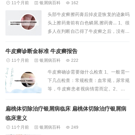
11个月前
银屑病百科
162
活质量。光疗：对于部分牛皮癣患者，光
头部牛皮癣擦药膏后掉皮是恢复的迹象吗
疗（如窄谱...
头上擦药膏前有白色鳞屑,擦药膏... 1、很
多人在判断自己得了牛皮癣之后，没有及
时治疗，就是没有依据因为不确定是不是
得了牛皮癣，再加上工作原因，没有时间
牛皮癣诊断金标准 牛皮癣报告
去医院确诊，就这错过了黄金治疗时间，
11个月前
银屑病百科
222
牛皮癣有一个皮下出血的现象，就是皮损
牛皮癣确诊需要做什么检查 1、一般需一
表明那层薄薄的鳞屑，刮除之后会有针尖
下几点检查：常规检查：血常规，尿常规
样的...
等，牛皮癣患者视病情需而定。2、血液
检查 血液检查算是比较准确的方法，能
够精确的判断出是否是银屑病，方法就是
扁桃体切除治疗银屑病临床 扁桃体切除治疗银屑病
采用抽血检查的方法，对比血液里面指数
临床意义
的变化。切片检查 这种是实验室检查方
11个月前
银屑病百科
249
法其中一种，也是比较严格正规的，银屑