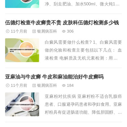
净、刮去肥油、加水500ml、微火炖1。5
小时以上、纳入胡萝卜丁、青豆丁、豆腐
干丁以及适当调味品、待凉成冻、切块食
伍德灯检查牛皮癣贵不贵 皮肤科伍德灯检测多少钱
用本菜具有滋阴和阳、柔润肌肤之功效。
11个月前
银屑病百科
306
2、清热解毒犀牛角有清热解毒的功效，
白癜风需要做什么检查? 1、白癜风需要
能治一切血毒病，比如血毒引起的牛皮
做的化验和检查主要包括以下几点： 血
癣...
液检查 电解质及无机元素检测：用于检
测体内电解质和无机元素的平衡情况，对
了解白癜风患者的身体状况有一定帮助。
亚麻油与牛皮癣 牛皮和麻油能治好牛皮癣吗
尿常规：尿常规检查可以反映肾脏功能和
11个月前
银屑病百科
184
代谢状况，虽然与白癜风的直接关系不
亚麻粉对抗疾病 亚麻籽粉不适合乳腺癌
大，但有助于全面评估患者健康状况。
患者、口服避孕药患者和孕妇食用。亚麻
2、络氨酸酶...
籽粉具有促进肠道功能、降低胆固醇、预
防心血管疾病、调节荷尔蒙以及辅助对抗