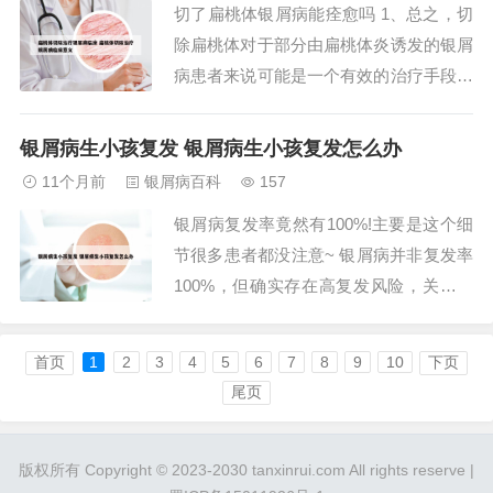
切了扁桃体银屑病能痊愈吗 1、总之，切
病的皮损部...
除扁桃体对于部分由扁桃体炎诱发的银屑
病患者来说可能是一个有效的治疗手段，
但并非所有银屑病患者都适用此方法。患
者应根据自己的具体情况和医生的建议来
银屑病生小孩复发 银屑病生小孩复发怎么办
做出决定，并注意其他诱发因素以避免病
11个月前
银屑病百科
157
情反复。同时，积极做好护理和及时去专
银屑病复发率竟然有100%!主要是这个细
业的医院接受治疗也是病情好转以及减少
节很多患者都没注意~ 银屑病并非复发率
反复的关键...
100%，但确实存在高复发风险，关键在
于患者是否注意相关细节。银屑病是一种
慢性皮肤病，其特点包括皮肤红斑、鳞屑
首页
1
2
3
4
5
6
7
8
9
10
下页
等，且病程较长，易反复发作。虽然有些
尾页
患者可能经历了多次复发，但并不能断言
银屑病的复发率为100%。受潮或过敏：
版权所有 Copyright © 2023-2030 tanxinrui.com All rights reserve |
银...