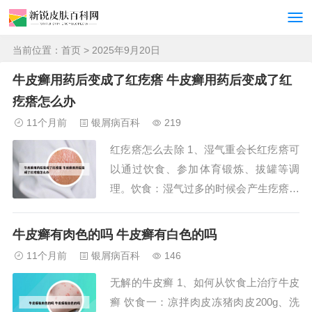
当前位置：
首页
> 2025年9月20日
牛皮癣用药后变成了红疙瘩 牛皮癣用药后变成了红
疙瘩怎么办
11个月前
银屑病百科
219
红疙瘩怎么去除 1、湿气重会长红疙瘩可
以通过饮食、参加体育锻炼、拔罐等调
理。饮食：湿气过多的时候会产生疙瘩，
可以多吃一些红豆薏米粥，具有健脾排湿
的作用，达到调理的效果。参加体育锻
牛皮癣有肉色的吗 牛皮癣有白色的吗
炼：平常也可以通过游泳或者跑步促进新
11个月前
银屑病百科
146
陈代谢，把湿气排出体外，减少湿气过
无解的牛皮癣 1、如何从饮食上治疗牛皮
重。2、水土不服导致身上起红疙瘩且很
癣 饮食一：凉拌肉皮冻猪肉皮200g、洗
痒时，可通过以下...