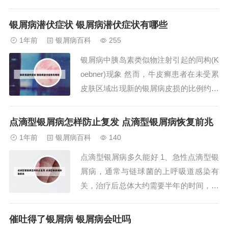
青霉素，寻常型银屑病可以口服复方甘草
酸苷片、消银颗粒等，外用糖皮质激素、
银屑病潜伏症状 银屑病潜伏症状有哪些
卡泊三醇、维A酸乳膏等，还可使用UV
1年前
银屑病百科
255
B、308nm准分子激光／光照射治疗。
银屑病中胰岛素类似物注射引起的同构(K
2、由于工作上需要，我们要接触双氧
oebner)现象 然而，牛皮癣患者在未受累
水。一位...
皮肤区域出现新的银屑病皮损的比例约为
25%至30%，这与经典的科布纳现象一
致。在患有潜在皮肤病（如玻璃体或硬化
点滴型银屑病怎样防止复发 点滴型银屑病恢复前兆
性萎缩性苔藓）的糖尿病患者中，胰岛素
1年前
银屑病百科
140
注射部位已报道出现科布纳现象。此报告
点滴型银屑病多久能好 1、急性点滴型银
是首次描述在已知牛皮癣情况下因注射
屑病，通常与链球菌的上呼吸道感染有
胰...
关，治疗后总体大约需要半年的时间，皮
损逐渐就能够消退。很多急性点滴型银屑
病的病人，都有前驱化脓性扁桃体炎或者
催吐得了银屑病 银屑病会吐吗