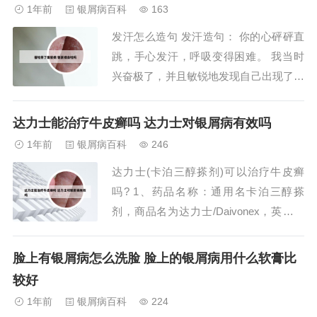
咽炎的病史。皮损大约需要几周的时间逐
1年前
银屑病百科
163
渐会遍及全身，一般给抗感染治疗，主要
发汗怎么造句 发汗造句： 你的心砰砰直
是针对链球菌的抗感染治疗以及外用药和
跳，手心发汗，呼吸变得困难。 我当时
紫外线照射。...
兴奋极了，并且敏锐地发现自己出现了心
动过速与发汗。 每天早上闹钟的声音是
否让你恐慌，浑身发汗，甚至有种想哭的
达力士能治疗牛皮癣吗 达力士对银屑病有效吗
感觉？ 发汗最快的方法之一是吃辣的食
1年前
银屑病百科
246
物。 天才是百分之一启发和百分之九十
达力士(卡泊三醇搽剂)可以治疗牛皮癣
九发汗。我当时兴奋极了，并且敏锐地发
吗? 1、药品名称：通用名卡泊三醇搽
现...
剂，商品名为达力士/Daivonex，英文名
称为Calcipotriol Scalp Solution，汉语拼
音为Kabosanchun Chaji。主要成分：卡
脸上有银屑病怎么洗脸 脸上的银屑病用什么软膏比
泊三醇为主要有效成分。适应症：主要用
较好
于治疗常性银屑病，也就是我们常...
1年前
银屑病百科
224