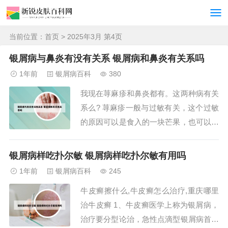
当前位置：
首页
> 2025年3月 第4页
银屑病与鼻炎有没有关系 银屑病和鼻炎有关系吗
1年前
银屑病百科
380
我现在荨麻疹和鼻炎都有。这两种病有关
系么? 荨麻疹一般与过敏有关，这个过敏
的原因可以是食入的一块芒果，也可以是
吸入的环境中普遍存在尘螨，也可以是你
最近流行感冒的病毒，当然也可以是你感
银屑病样吃扑尔敏 银屑病样吃扑尔敏有用吗
冒期间服用的药物。有研究表明慢性荨麻
1年前
银屑病百科
245
疹往往是一种多基因遗传病，表现为遗传
牛皮癣擦什么,牛皮癣怎么治疗,重庆哪里
过敏体质，在外界各种致敏因素的作用
治牛皮癣 1、牛皮癣医学上称为银屑病，
下，造成机体...
治疗要分型论治，急性点滴型银屑病首选