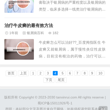
膏取决于银屑病的严重程度以及银屑病的
类型，临床多选择一线类治疗银屑病的药
膏，首选维生素D3衍生物，包括卡泊三
醇、他卡西醇等等。如果局部皮损炎症比
治疗牛皮癣的最有效方法
较明显，可以配合外用糖皮质激素的药
1年前
银屑病百科
182
膏，常见的比如卤米松乳膏、复方氟米松
牛皮癣怎么可以治好??_百度拇指医生 牛
软膏等等。如果是面部银屑病，通常建议
皮癣又就银屑病，属于慢性炎症性皮肤
选择副作用更小...
病，目前没有根治的药物，治疗可以好
转，小面积选用外用药，如糖皮质激素类
药膏，卡泊三醇软膏，蒽林，他克莫司乳
首页
上页
1
2
3
4
5
6
7
8
9
10
膏，皮损面积大可以选用口服药，甲氨蝶
下页
尾页
呤片，雷公藤，维A酸类等药物。平时饮
食注意辛辣食物少吃。中药泡澡方子治疗
版权所有 Copyright © 2023-2030 tanxinrui.com All rights reserve |
牛皮癣使用得...
蜀ICP备15011926号-1
声明：本站部分文字及图片来自于网络，如有侵权请您联系本站删