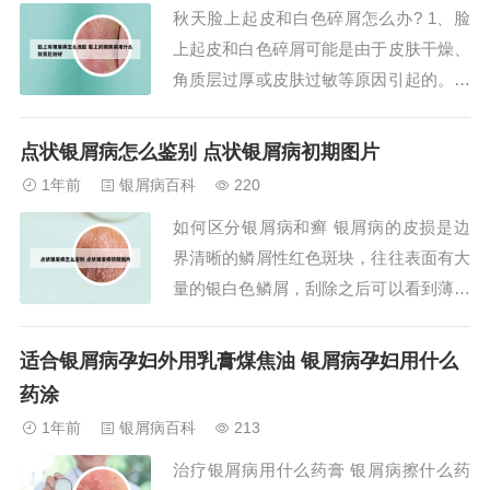
秋天脸上起皮和白色碎屑怎么办? 1、脸
上起皮和白色碎屑可能是由于皮肤干燥、
角质层过厚或皮肤过敏等原因引起的。针
对这些问题，可以选择一些具有保湿、去
角质和舒缓作用的护肤品来改善。首先，
点状银屑病怎么鉴别 点状银屑病初期图片
保湿是改善皮肤干燥和起皮的关键。可以
1年前
银屑病百科
220
选择含有透明质酸、甘油、尿囊素等保湿
如何区分银屑病和癣 银屑病的皮损是边
成分的护肤品。2、脸上起皮和白色碎
界清晰的鳞屑性红色斑块，往往表面有大
屑，可以通过...
量的银白色鳞屑，刮除之后可以看到薄膜
和点状出血，这是银屑病皮损的特征。癣
和银屑病是两个完全不同系统的疾病。癣
适合银屑病孕妇外用乳膏煤焦油 银屑病孕妇用什么
包括体癣、股癣、手足癣等等，是由真菌
药涂
感染引起的，常见的真菌类型包括红色毛
1年前
银屑病百科
213
癣菌、犬小孢子菌等等。属于一种真菌性
治疗银屑病用什么药膏 银屑病擦什么药
皮肤病，主要...