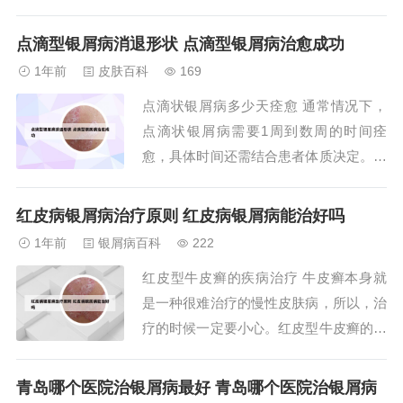
妆，如果出现皮肤过敏后，要立即停止使
用任何化妆品，对皮肤进行观察和保养护
点滴型银屑病消退形状 点滴型银屑病治愈成功
理。饮食调理 多吃豆类和杂粮等食物，
1年前
皮肤百科
169
由于维生素b族对人体的新陈代谢机能起
点滴状银屑病多少天痊愈 通常情况下，
着至关重要的作用，缺乏维生素b族会使
点滴状银屑病需要1周到数周的时间痊
体内的新陈代...
愈，具体时间还需结合患者体质决定。点
滴状银屑病又称为发疹型银屑病，属于寻
常型银屑病。这类点滴型银屑病通常都有
红皮病银屑病治疗原则 红皮病银屑病能治好吗
自愈性，在1个月至半年之内能自行消
1年前
银屑病百科
222
退。同时，常规使用保湿润肤类产品也有
红皮型牛皮癣的疾病治疗 牛皮癣本身就
利于加快其自愈。但有较强痒感时，应早
是一种很难治疗的慢性皮肤病，所以，治
期治疗，避免搔抓...
疗的时候一定要小心。红皮型牛皮癣的治
疗难度比较大，一般红皮病型牛皮癣通常
是由于局部用药刺激或使用糖皮质激素等
青岛哪个医院治银屑病最好 青岛哪个医院治银屑病