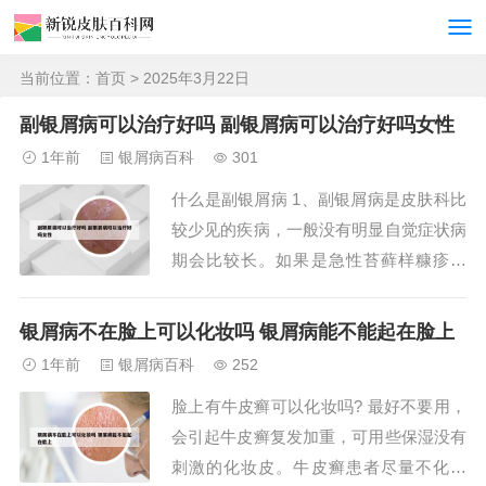
当前位置：
首页
> 2025年3月22日
副银屑病可以治疗好吗 副银屑病可以治疗好吗女性
1年前
银屑病百科
301
什么是副银屑病 1、副银屑病是皮肤科比
较少见的疾病，一般没有明显自觉症状病
期会比较长。如果是急性苔藓样糠疹发
作，会出现泛发性红色或者红棕色鳞屑性
扁平丘疹，而且常常伴坏死、水疱、出
银屑病不在脸上可以化妆吗 银屑病能不能起在脸上
血，皮疹会成批发生。2、副银屑病也称
1年前
银屑病百科
252
类银屑病，是一组病因不明的以红斑丘疹
脸上有牛皮癣可以化妆吗? 最好不要用，
炎症为主的慢性皮肤病，没有自觉症状或
会引起牛皮癣复发加重，可用些保湿没有
者仅有轻微瘙痒...
刺激的化妆皮。牛皮癣患者尽量不化浓