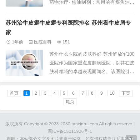
药物治疗- 焦油制剂：常用的有煤焦油、
松馏油、糠馏油、黑豆馏油等，浓度为
5%。这些制剂通过常规外涂、封包及联
苏州治牛皮癣牛皮癣专科医院排名 苏州看牛皮屑专
合其他药物治疗，对慢性稳定性银屑病、
家
头皮银屑病及掌跖银屑病效果最好。但孕
1年前
医院百科
151
妇禁用。第一：外用药物焦油制剂。常用
苏州什么医院的皮肤科好 苏州解放军100
的有煤焦油...
医院作为国家重点皮肤病医院，以其在皮
肤科领域的卓越表现而闻名。该医院引进
了先进的诊断和治疗设备，尤其在中西医
结合治疗各类皮肤病，如白癜风、牛皮
首页
1
2
3
4
5
6
7
8
9
10
下页
癣、鱼鳞病、湿疹、痤疮、灰指甲、黄褐
尾页
斑和手足癣等方面独树一帜。医院依靠前
沿科研成果的临床应用，成为了苏州皮肤
版权所有 Copyright © 2023-2030 tanxinrui.com All rights reserve |
病治疗的重...
蜀ICP备15011926号-1
声明：本站部分文字及图片来自于网络，如有侵权请您联系本站删