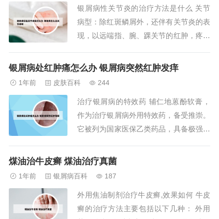
银屑病性关节炎的治疗方法是什么 关节
依赖于遗传基因。根据遗传度研究，牛皮
病型：除红斑鳞屑外，还伴有关节炎的表
癣患者的...
现，以远端指、腕、踝关节的红肿，疼痛
常见。关节症状与皮损同时或先后出现，
两者病情呈平行关系。红皮病型：常因治
银屑病处红肿痛怎么办 银屑病突然红肿发痒
疗不当皮损迅速扩大，表现为全身皮肤弥
1年前
皮肤百科
244
漫性潮红肿胀，伴大量脱屑，面积超过体
治疗银屑病的特效药 辅仁地蒽酚软膏，
表2/3。不同类型关节炎患者的饮食原则
作为治疗银屑病外用特效药，备受推崇。
不同。目前...
它被列为国家医保乙类药品，具备极强的
竞争优势。产品在治疗寻常型斑块状银屑
病方面表现出色，能够有效改善患者的病
煤油治牛皮癣 煤油治疗真菌
情，且对正常皮肤的损伤极小。通用名称
1年前
银屑病百科
187
为地蒽酚软膏，简称“Di’enfen Ruanga
外用焦油制剂治疗牛皮癣,效果如何 牛皮
o”，以简明的汉语拼音形式呈现。点...
癣的治疗方法主要包括以下几种： 外用