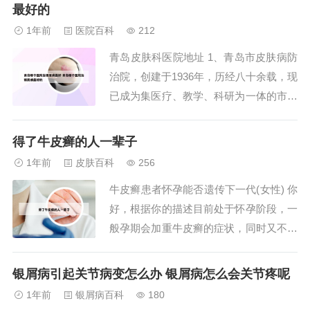
诱发，或是多年的牛皮癣史及脓疱型牛皮
最好的
癣发展而来，建议从根本上进行治疗，找
1年前
医院百科
212
准病因，辨证施治，能获得很好的治疗效
青岛皮肤科医院地址 1、青岛市皮肤病防
果。治疗以中...
治院，创建于1936年，历经八十余载，现
已成为集医疗、教学、科研为一体的市属
公立皮肤性病专科医院。1999年，市立医
院皮肤科、人民医院皮肤科与青岛市皮肤
得了牛皮癣的人一辈子
病防治院合并，隶属于青岛市市立医院
1年前
皮肤百科
256
（集团）。主院区位于安徽路21号，原址
牛皮癣患者怀孕能否遗传下一代(女性) 你
为青岛市人民医院。2、青岛市皮肤病防
好，根据你的描述目前处于怀孕阶段，一
治...
般孕期会加重牛皮癣的症状，同时又不能
采取用药，一般生育后会有所改善，牛皮
癣会遗传的但是不是百分百的遗传，这样
银屑病引起关节病变怎么办 银屑病怎么会关节疼呢
根据遗传学统计。牛皮癣是一种与遗传因
1年前
银屑病百科
180
素密切相关的皮肤病，但其发病并非完全