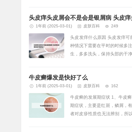
症的有效方法。她的治疗理念和方
头皮痒头皮屑会不是会是银屑病 头皮
1年前
(2025-03-01)
皮肤百科
249
头皮发痒什么原因 头皮发痒
种情况下需要在平时的时候多
生，多多洗头，保持头部的干
头皮经常发痒，那么就要重视起来
牛皮癣爆发是快好了么
1年前
(2025-03-01)
皮肤百科
162
牛皮癣的发展期症状 1、牛皮
期症状，主要是红斑，鳞屑，
者对皮疹性质也无法辨别，所
覆盖上厚厚的灰白色或灰黄色鳞屑