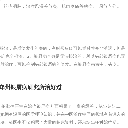
。 镇痛消肿，治疗风湿关节炎、肌肉疼痛等疾病。 调节内分泌系
。2...
能根治，是反复发作的疾病，有时候皮疹可以暂时性完全消退，但是
很难完全根治。2、银屑病本身是无法根治的，所以头部银屑病也无
手段治疗，可以抑制头部银屑病的复发。在银屑病患者中，头皮受累
位。头...
在郑州银屑病研究所治好过
? 杨淑莲医生在治疗银屑病方面积累了丰富的经验，从业超过二十
。她拥有深厚的医学理论知识，并在中医治疗银屑病领域有着深入的
风格。杨医生不仅积累了大量的临床资料，还总结出多种治疗疑难病