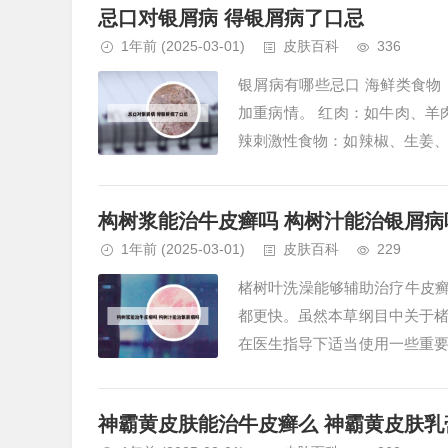
忌口对银屑病 得银屑病了口忌
1年前
(2025-03-01)
皮肤百科
336
银屑病有哪些忌口 海鲜类食
加重病情。 红肉：如牛肉、羊
辣刺激性食物：如辣椒、生姜
控制。银屑病患者在治疗期间需要
构树浆能治牛皮癣吗 构树汁能治银屑病
1年前
(2025-03-01)
皮肤百科
229
楮树叶洗澡能够辅助治疗牛皮癣
都更快。虽然本草纲目中关于
在医生指导下适当使用一些重
价值，可用于治疗“刺风身痒”，嫩
神霸黄皮肤能治牛皮癣么 神霸黄皮肤乳