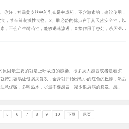
1、你好，神霸黄皮肤中药乳膏是中成药，不含激素的，建议使用，
饮食，禁辛辣刺激性食物。2、肤必舒的优点在于其天然安全性，以
激素，不会产生耐药性，能够迅速渗透，直接作用于患处，杀灭深层
确保了治疗...
发的原因最主要的就是上呼吸道的感染。很多病人感冒或者是着凉，
，就特别容易让银屑病复发，全身就开始出现小的红色的丘疹，然后
要注意保暖，多喝热水，尽量不要感冒，减少银屑病的复发。感染、
些药物等环境...
5
6
7
8
9
10
下页
尾页