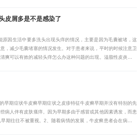
法，为许多患...
痒头皮屑多是不是感染了
可能原因生活中要多洗头出现头痒的情况，主要是因为毛囊被堵，这
注意，减少毛囊堵塞的情况发生。对于患者来说，平时的时候注意卫
净清爽可以有效的减轻头痒怎么办这种问题的出现。溢脂性皮炎如果
，很有可能是...
癣的早期症状牛皮癣早期症状之皮疹特征牛皮癣早期并没有特别的先
有些病人伴有皮肤瘙痒。因为早期多由于感冒或其他因素诱发，而患
以早期往往不被重视。2、随着病情的发展，牛皮癣患者会在病灶处
，这种情况...