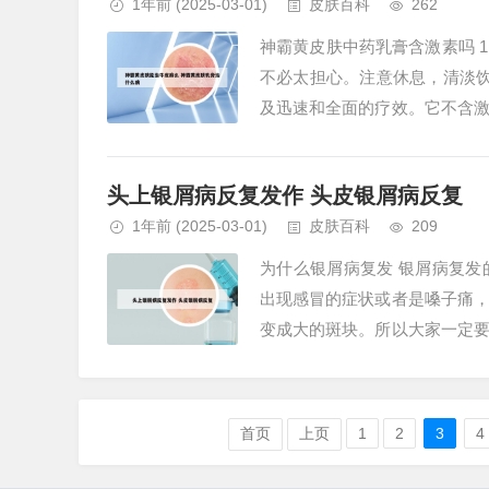
1年前
(2025-03-01)
皮肤百科
262
神霸黄皮肤中药乳膏含激素吗 
不必太担心。注意休息，清淡
及迅速和全面的疗效。它不含
真菌。同时，多种中药的协同作用
头上银屑病反复发作 头皮银屑病反复
1年前
(2025-03-01)
皮肤百科
209
为什么银屑病复发 银屑病复
出现感冒的症状或者是嗓子痛
变成大的斑块。所以大家一定
精神压力、创伤、怀孕、肥胖和某
首页
上页
1
2
3
4