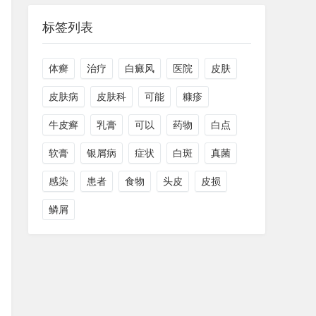
标签列表
体癣
治疗
白癜风
医院
皮肤
皮肤病
皮肤科
可能
糠疹
牛皮癣
乳膏
可以
药物
白点
软膏
银屑病
症状
白斑
真菌
感染
患者
食物
头皮
皮损
鳞屑