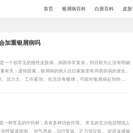
首页
银屑病百科
白斑百科
皮肤
会加重银屑病吗
病是一个较常见的慢性皮肤病，病因非常复杂，到目前为止没有明确
因素有关：遗传因素，银屑病的病人往往家族里有同类疾病的发生。
累、压力大、工作紧张、生活没有规律，可能对银屑病起到作用。
性氧。活性氧...
芪是一种常见的中药材，具有多种功效作用。 常见的主治包括增强人
等呼吸道疾病。 补气养血，治疗贫血、乏力等症状。 促进血液循