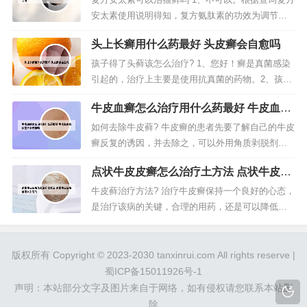
皮肤科要好的多。3、中北皮肤病医院不错，在本地
安太素使用说明得知，复方氨肽素的功效为调节机
那是家喻户晓的。4、沈阳治...
体免疫、修复病变组织、减轻自觉症状，作用为治
头上长癣用什么药最好 头皮癣会自愈吗
疗银屑病，因此复方安太素不可以治猫鲜。2、复方
氨肽素片是用于治疗银屑病（牛皮癣）的药物。 主
孩子得了头藓该怎么治疗? 1、您好！癣是真菌感染
要成分为：氨茶碱、氨肽素、马来酸氯苯那敏。根
引起的，治疗上主要是使用抗真菌的药物。2、孩子
据收集的信息，有少数患者在服...
头上长癣，首先需要尽可能把发病区域的头发剪
牛皮血癣怎么治疗用什么药最好 牛皮血癣
除，有条件的最好剃除全部的头发，一般要求每周
症状图片会传染吗
剃发一次，连续八周。临床上洗头可以用硫磺皂或
如何去除牛皮藓? 牛皮癣的患者先要了解自己的牛皮
者酮康唑洗剂，一般每天清洗一次，也是连用八
癣反复的诱因，并去除之，可以外用角质剥脱剂、
周。3、可考虑服用新的抗真菌药，如...
润滑剂、皮质类固醇激素软膏，以及非激素类抗炎
点状牛皮皮癣怎么治疗土方法 点状牛皮皮
药膏，口服维甲酸、抗菌素等系统治疗，以及光疗
癣是怎么引起的
和药浴等。去除诱发因素，如慢性扁桃腺炎、上呼
牛皮藓治疗方法? 治疗牛皮癣保持一个良好的心态，
吸道感染。有明显瘙痒者，可给予抗组胺类药口
是治疗该病的关键，合理的用药，还是可以降低其
服。治疗方法进行期银屑病的治疗，如...
复发几率的。用药时应注意：不可片面追求近期疗
效。西医治疗虽然快捷，但是容易复发。选用中医
治疗比较好。第一：双氧水治疗牛皮癣。双氧水在
版权所有 Copyright © 2023-2030 tanxinrui.com All rights reserve |
我们的日常生活中非常常见，此偏方需要将双氧水
蜀ICP备15011926号-1
稀释，在双氧水中兑入一半水，然后...
声明：本站部分文字及图片来自于网络，如有侵权请您联系本站删
除