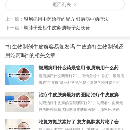
返回列表
上一篇：
银屑病用中药治疗的配方 银屑病中药疗法
下一篇：
脚脖子处起牛皮癣 脚脖子处长藓
“打生物制剂牛皮癣容易复发吗 牛皮癣打生物制剂还
用吃药吗” 的相关文章
银屑病用什么药最管用 银屑病用什么药治
疗最好
银屑病用什么药膏好? 1、病情分析： 你好，银屑病
俗称“牛皮癣”是一种常见的易于复发的慢性炎症性皮
肤病， 指导意见： 特征性损害为红色丘疹或斑块上
治疗牛皮肤癣最好的医院 治疗牛皮皮癣的
覆有多层银白色鳞屑。2、维生素D3原生物：如钙泊
医院排名
三醇倍他米松软膏，主要用于治疗银屑病或白癜
沈阳治疗牛皮癣的医院哪家好? 1、沈阳看牛皮癣最
风，能够抑制皮肤细胞增生和诱导其分化，使银屑
好的医院就是沈阳东城皮肤病医院 ，那里环境好，
病皮损的增生及分化异...
设备齐全，专家医生多。2、沈阳长和牛皮癣研究所
吃复方氨肽素好了 复方氨肽素片吃了会拉
不错的，我推荐这家医院。是专注于牛皮癣科研和
肚子吗
治疗的，专治牛皮癣的研究所，效果肯定比普通的
复方安太素可以治猫鲜吗 1、不可以。根据查询复方