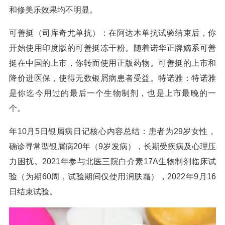
和修美乐效果均不明显。
可善挺（司库奇尤单抗）：在阿达木单抗试验结束后，你
开始使用印度版的可善挺冻干粉。随着诺华正牌嫡系可善
挺在中国的上市，你转而使用正版药物。可善挺的上市和
降价进医保，使得无数银屑病患者受益。特诺雅：特诺雅
是你迄今用过的最后一个生物制剂，也是上市最晚的一
个。
年10月5日银屑病日记核心内容总结：患者为29岁女性，
确诊寻常型银屑病20年（9岁发病），长期受疾病及心理压
力困扰。2021年参与北医三院白介素17A生物制剂临床试
验（为期60周，试验期间仅使用润肤霜），2022年9月16
日结束试验。