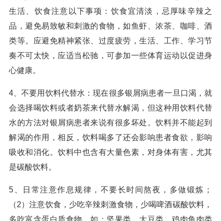
生活、饮食注意以下事项：饮食宜清淡，忌厚味辛辣之
品，避免易致敏和刺激的食物，如鱼虾、浓茶、咖啡、酒
类等。应避免精神紧张、过度疲劳，生活、工作、学习节
奏不可太快，应适当松驰，可参加一些体育运动以促进身
心健康。
4、不要用饮料代替水：现在很多银屑病患者一旦口渴，就
会选择喝饮料或者奶茶来代替水解渴，但这种用饮料代替
水的方法对银屑病患者来说有很多坏处。饮料并不能起到
解渴的作用，相反，饮料喝多了还会影响患者食欲，影响
吸收和消化。饮料中也含有大量色素，对身体有害，尤其
是碳酸饮料。
5、日常注意作息规律，不要长时间熬夜，多做锻炼；
（2）注意饮食，少吃辛辣刺激食物，少喝啤酒碳酸饮料，
多吃富含蛋白质食物，如：坚果类、大豆类、鸡肉鱼肉类