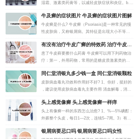
湿霜、激素类药膏等，以减轻皮肤症状和炎症。b.
口服药物：如抗炎、抗过敏、免疫抑制剂等，需根
牛及癣的症状图片 牛及癣的症状图片图解
据具体病情在医生指导下使用。c. 光疗：如紫外
线、光化学疗法等，有助于缓解症状。2、第一：双
牛皮癣是什么? 牛皮癣（Psoriasis)是一种常见的慢
氧水治疗牛皮癣。双氧水在我们的日常生活中非常
性皮肤病，又称银屑病。其特征是出现大小不等的
常见，此偏方需要将双氧...
丘疹，红斑，表面覆盖着银白色鳞屑，边界清楚，
有没有治疗牛皮广癣的特效药 治疗牛皮病
好发于头皮、四肢伸侧及背部。男性多于女性。春
癣的特效药膏
冬季节容易复发或加重，而夏秋季多缓解。您好，
患了牛皮藓要擦什么药膏 牛皮癣可以用下列药物治
银屑病俗称“牛皮癣”，是一种常见的慢性、复发性、
疗：第一，外用药物，常用的是糖皮质激素类的药
炎症性皮肤病，并不...
物，如卤米松软膏，地奈德软膏，糠酸莫米松软
同仁堂消银丸多少钱一盒 同仁堂消银颗粒
膏，丁酸氢化可的松软膏，曲安奈德软膏等。目前
治疗牛皮癣药膏很多，可外用药物如盐酸特比萘芬
皮肤病血毒丸功效和作用好不好? 1、你好，挺好的
软膏，硝酸咪康唑软膏，萘替芬酮康唑软膏等等。
，建议使用皮肤病血毒丸主要作用 清血解毒，消肿
得了牛皮癣最重要的是对症治疗，找出病...
止痒。用于经络不和，湿热血燥引起的风疹，湿
头上感觉像癣 头上感觉像癣一样痒
疹，皮肤刺痒，雀斑粉刺，面赤鼻虐，疮疡肿毒，
脚气疥癣，头目眩晕，大便燥结。用法用量 口服，
头上有像癣一样的东西怎么治愈? 1、%—5%碘酊：
一次20粒，一日2次。2、此外，皮肤病血毒丸对引
外搽整个头皮，每日1—2次，连续5--7周。3）有细
发人体皮肤炎症的致病微生...
菌感染且糜烂明显时，可先用1/8000的高锰酸钾溶
银屑病要忌口吗 银屑病要忌口吗女性
液清洗后涂含霉素软膏或外搽皮肤康洗液.每日1—2