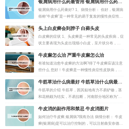
银屑病用什么药最管用 银屑病用什么药治
疗最好
银屑病用什么药膏好? 1、病情分析： 你好，银屑病
俗称“牛皮癣”是一种常见的易于复发的慢性炎症性皮
肤病， 指导意见： 特征性损害为红色丘疹或斑块上
头上白皮癣会到脖子 白藓头皮
覆有多层银白色鳞屑。2、维生素D3原生物：如钙泊
三醇倍他米松软膏，主要用于治疗银屑病或白癜
白皮癣的症状 1、头皮癣是一种常见的头皮疾病，症
风，能够抑制皮肤细胞增生和诱导其分化，使银屑
状主要表现为头皮出现细小白皮，呈片状分布，严
病皮损的增生及分化异...
重时可多处皮癣融合成大片的白皮。本文将深入探
牛皮廨怎么治 严重牛皮廨怎么治
讨头皮癣的成因和症状，以及如何进行治疗。2、皮
癣常见病症皮癣的常见病症有银屑病以及牛皮癣，
有谁知道治愈牛皮癣的方法啊?得了牛皮癣应该注意
这一些疾病都会在我们的皮肤表面明显出现。3、病
些什么 您好！牛皮癣是一种慢性炎症性皮肤病，患
情分析： 头皮癣是一种由皮屑...
者应注意饮食、生活有规律，尽量不吃辛、辣、酒
牛筋草治什么病最好 牛筋草治什么病最好
等发物的食品，以及动物内脏，同时注意补充维生
八金钱草
素类食物，如新鲜水果、蔬菜、谷类等。所以可以
牛筋草的介绍 牛筋草，因其贴地有力不易铲锄，茎
通过外用的药物、口服的药物来达到治疗的目的。
和花柄颇为结实，不易拉断，河南部分地区称为“老
但是没有所谓根治的治疗办法，因为...
驴拽”，山东方言叫钝刀驴。湖北方言内巴都（do
牛皮消的副作用和禁忌 牛皮消图片
u），分布于全世界温带和热带地区。一年生草本植
物，主治清热、利湿。牛筋草：一年生草本植物，
如何治疗牛皮癣,银屑病?我有办法 病情分析： 牛皮
叶片是线形平展。 马唐：秆直立生长或者是下部倾
癣(银屑病)是可以治疗控制的，可以注射曲安奈德，