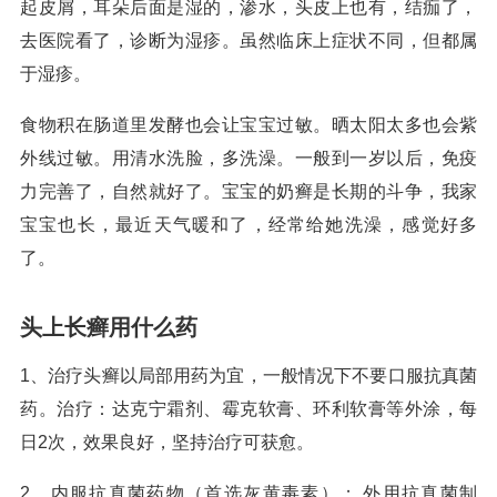
起皮屑，耳朵后面是湿的，渗水，头皮上也有，结痂了，
去医院看了，诊断为湿疹。虽然临床上症状不同，但都属
于湿疹。
食物积在肠道里发酵也会让宝宝过敏。晒太阳太多也会紫
外线过敏。用清水洗脸，多洗澡。一般到一岁以后，免疫
力完善了，自然就好了。宝宝的奶癣是长期的斗争，我家
宝宝也长，最近天气暖和了，经常给她洗澡，感觉好多
了。
头上长癣用什么药
1、治疗头癣以局部用药为宜，一般情况下不要口服抗真菌
药。治疗：达克宁霜剂、霉克软膏、环利软膏等外涂，每
日2次，效果良好，坚持治疗可获愈。
2、内服抗真菌药物（首选灰黄毒素）； 外用抗真菌制