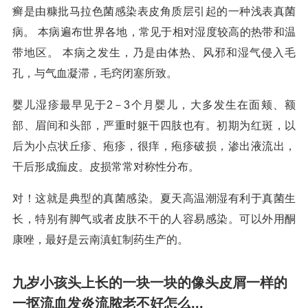
癣是由糠批马拉色菌感染表皮角质层引起的一种浅表真菌
病。 本病遍布世界各地，常见于相对湿度较高的热带和温
带地区。 本病之发生，乃是由体热、风邪和湿气侵入毛
孔，与气血凝滞，毛窍闭塞所致。
婴儿湿疹最早见于2－3个月婴儿，大多发生在面颊、额
部、眉间和头部，严重时躯干四肢也有。初期为红斑，以
后为小点状丘疹、疱疹，很痒，疱疹破损，渗出液流出，
干后形成痂皮。皮损常常对称性分布。
对！这就是典型的真菌感染。夏天高温潮湿有利于真菌生
长，特别有脚气或者皮肤不干的人容易感染。可以外用酮
康唑，最好是云南滇虹制药生产的。
九岁小孩头上长的一块一块的像头皮屑一样的
一抠流血发炎流脓老不好怎么...