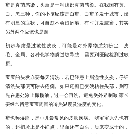
癣是真菌感染，头癣是一种浅部真菌感染。在我国有黄、
白、黑三种，你的小孩应该是白癣。白癣多发于城市，没
有明显的症状，可自愈不会留疤痕。有时并发脓癣，其实
另外两个应该也是癣。
初步考虑是过敏性皮炎，可能是对外界物质如粉尘、皮
毛、金属、各种化学物质过敏导致，需要到医院检测过敏
原。
宝宝的头发亦要每天清洗，若已经患上脂溢性皮炎，仔细
清洗头部便可除去疮痂。如果疮痂已变硬粘住头部，则可
先在患处涂上橄榄油，过一会再洗。避免受外界刺激 家长
要经常留意宝宝周围的冷热温度及湿度的变化。
癣也称湿疹，是小儿最常见的皮肤疾病。 我宝宝原先也有
的，起初脸上是小红点，里面还有白头，后来变成干的，