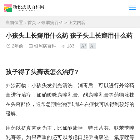
当前位置：
首页
>
银屑病百科
> 正文内容
小孩头上长癣用什么药 孩子头上长癣用什么药
2年前
银屑病百科
183
孩子得了头藓该怎么治疗?
外涂药物：小孩头发剃光清洗、消毒后，可以进行外涂药
膏进行治疗，如硝酸咪康唑乳膏、酮康唑乳膏等药物涂抹
在头癣部位，通常急期性治疗1周左右症状可以得到较好的
缓解。
用药以抗真菌药为主，比如酮康唑、特比萘芬、联苯苄唑
乳膏等。如果严重的还可以考虑口服伊曲康唑、氟康唑等