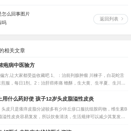
是怎么回事图片
返回列表
蒜吗
 的相关文章
脓疱病中医验方
偏方,让大家都受益收藏吧 1、：治前列腺肿瘤 川楝子，白花蛇舌
水煎服，每日1剂。2：治肝癌疼痛 蟾酥，生大黄、生半夏、生川
冰片。95％酒精。2、合谷穴位于右手拇指内侧，对应左手的虎口，
是...
上用什么药好使 孩子12岁头皮脂溢性皮炎
1、头皮只是瘙痒皮脂分泌较多有少许丘疹口服抗组胺药物，维生素B
脂溢性皮炎容易复发，所以饮食清淡，生活规律可以减少其复发概
以使用酮康唑洗剂，二硫化硒洗剂等药物治疗，也可以到医院皮肤