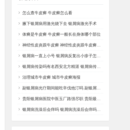
怎么查牛皮癣 牛皮癣怎么看
腋下银屑病用激光烧下去 银屑病激光手术
体癣是牛皮癣 牛皮癣一般长在身体哪个部位
神经性皮炎跟牛皮癣 神经性皮炎跟牛皮癣哪个好治
银屑病一直上小号 银屑病反复出小疹子怎么办好
银屑病传染吗有名西安北方精湛 银屑病传播途径
治理城市牛皮癣 城市牛皮癣海报
副银屑病光疗期间能吃辛伐他汀吗 副银屑病可以擦激素药膏吗
贵阳银屑病医院中医玉厂路强尽职 贵阳最好的银屑病中医院
银屑病洗澡后会痒吗 银屑病洗澡后会痒吗怎么治疗