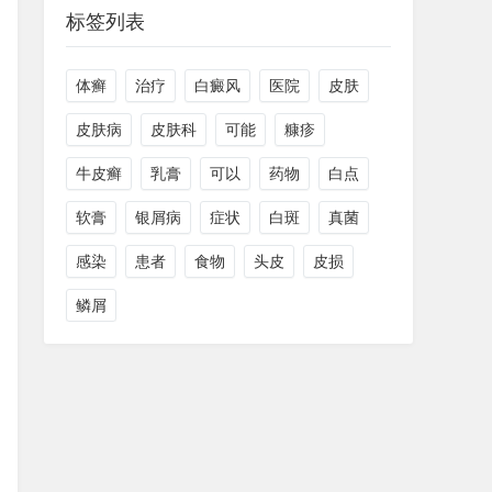
标签列表
体癣
治疗
白癜风
医院
皮肤
皮肤病
皮肤科
可能
糠疹
牛皮癣
乳膏
可以
药物
白点
软膏
银屑病
症状
白斑
真菌
感染
患者
食物
头皮
皮损
鳞屑