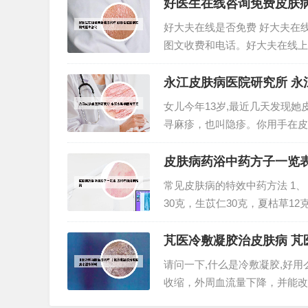
科就诊，在医生指导下进行药物治
好医生在线咨询免费皮肤病
好大夫在线是否免费 好大夫在
图文收费和电话。好大夫在线上
和电话问诊，价格有几十元的也
有付费的咨询。免费咨询有图文义
永江皮肤病医院研究所 永
女儿今年13岁,最近几天发现她皮
寻麻疹，也叫隐疹。你用手在皮
敏的等导致的症状。一般的情况
大的，试试用一点盐酸西替利嗪片
皮肤病药浴中药方子一览表
常见皮肤病的特效中药方法 1、
30克，生苡仁30克，夏枯草12
克，紫草12克，生甘草6克。2
养发所致。 1...
芃医冷敷凝胶治皮肤病 芃
请问一下,什么是冷敷凝胶,好
收缩，外周血流量下降，并能改
代谢减弱，神经兴奋性降低，从