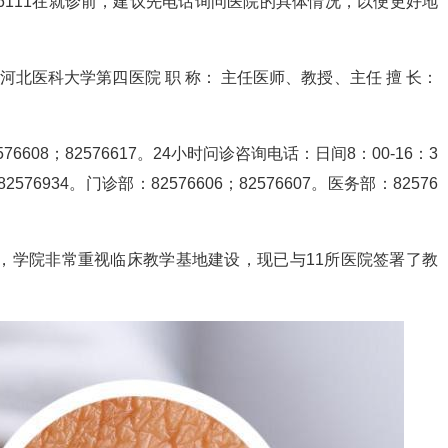
036111在就诊前，建议先电话询问医院的具体情况，以便更好地
院： 河北医科大学第四医院 职 称： 主任医师、教授、主任 擅 长：
2576608；82576617。24小时问诊咨询电话：日间8：00-16：3
1-82576934。门诊部：82576606；82576607。医务部：82576
，学院非常重视临床教学基地建设，现已与11所医院签署了教