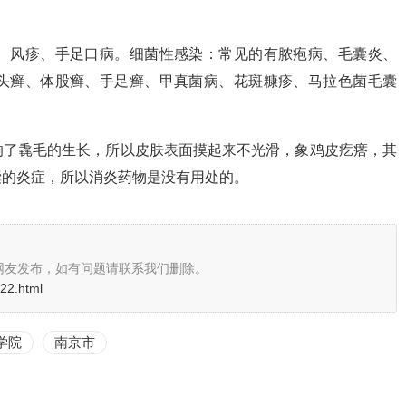
、风疹、手足口病。细菌性感染：常见的有脓疱病、毛囊炎、
头癣、体股癣、手足癣、甲真菌病、花斑糠疹、马拉色菌毛囊
响了毳毛的生长，所以皮肤表面摸起来不光滑，象鸡皮疙瘩，其
囊的炎症，所以消炎药物是没有用处的。
网友发布，如有问题请联系我们删除。
922.html
学院
南京市