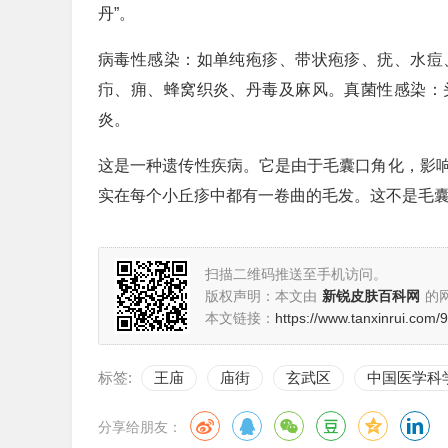
丹”。
病毒性感染：如单纯疱疹、带状疱疹、疣、水痘
疖、痈、蜂窝织炎、丹毒及麻风。真菌性感染：
炎。
这是一种遗传性疾病。它是由于毛囊口角化，影
实在每个小丘疹中都有一卷曲的毛发。这不是毛
扫描二维码推送至手机访问。
版权声明：本文由
新锐皮肤百科网
的
本文链接：
https://www.tanxinrui.com/
标签:
王庙
庙街
玄武区
中国医学科
分享给朋友：