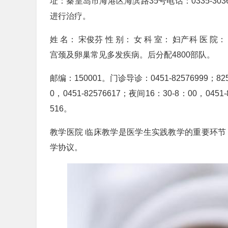
址：秦皇岛市海港区海滨路35号电话：0335-3
进行治疗。
姓 名： 宋俊芬 性 别： 女 科 室： 妇产科 医 
宫颈及卵巢常见多发疾病。后分配4800部队。
邮编：150001。门诊导诊：0451-82576999；8
0，0451-82576617；夜间16：30-8：00，045
516。
教学医院 临床教学是医学生实践教学的重要环节
学协议。