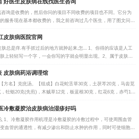
疗，注意...
 好医生皮肤病在线找医生咨询
线咨询是收费的，然后你问的项目不同收费的项目也不同。它分为
的服务现在基本都收费的，我之前咨询过几个医生，用了图文问诊
有几百元的，每个医生费用不一样，价格不统一。有免费的咨询也
诊，在好大夫...
江皮肤病医院官网
肤总是痒.有手抓过后的地方就肿起来,怎... 1、你得的应该是人工
肤上轻轻写一个字，一会你写的字就会明显出现。2、属于皮肤过
下还是可以考虑及时的抗过敏治疗还是很必要的，所以还是问题不
...
 皮肤病药浴调理馆
【方名】克疣汤。【组成】白花蛇舌草30克，土茯芩20克，马齿苋
克，牡蛎20克(先煎)，木贼草12克，板蓝根30克，红花6克，赤芍10
、中医学认为本病属于“油风”范畴，多由肝郁血瘀或阴血虚弱，血不
医冷敷凝胶治皮肤病治湿疹好吗
用么 1、冷敷凝胶作用机理是冷敷凝胶的冷敷过程中，可使周围血管
变血管的通透性，有减少渗出和防止水肿的作用，同时可使细胞的
而达到镇痛的目的。2、冷敷凝胶 它是一类的医疗器械（二类三类