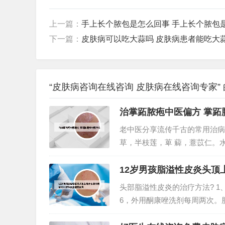
上一篇：
手上长个脓包是怎么回事 手上长个脓包
下一篇：
皮肤病可以吃大蒜吗 皮肤病患者能吃大
“皮肤病咨询在线咨询 皮肤病在线咨询专家”
治掌跖脓疱中医偏方 掌跖
老中医分享流传千古的常用治病
草，半枝莲，萆 薢，薏苡仁。
乌、生草乌、全 蝎、生南星、
拇指向下按压时，拇指指关节处即
12岁男孩脂溢性皮炎头顶
头部脂溢性皮炎的治疗方法? 
6，外用酮康唑洗剂每周两次。
率。2、头部脂溢性皮炎一般可