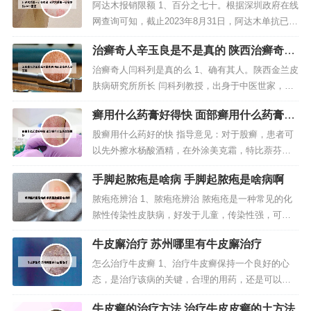
少钱2023医保
阿达木报销限额 1、百分之七十。根据深圳政府在线
网查询可知，截止2023年8月31日，阿达木单抗已纳
入国家医保药品目录，属乙类报销范围，患者使用
治癣奇人辛玉良是不是真的 陕西治癣奇人
阿达木单抗治疗，费用报销百分之70。2、大病报销
辛玉良
比例一次性或者全年医疗费用超过5000元以上时，
治癣奇人闫科列是真的么 1、确有其人。陕西金兰皮
医疗费用将分段进行报销，如果医疗费用金额在500
肤病研究所所长 闫科列教授，出身于中医世家，自
1到1000...
幼随祖父民间行医，曾目睹疾病给广大患者带来的
癣用什么药膏好得快 面部癣用什么药膏好
巨大痛苦，尤其是皮肤病患者，病在外表，却痛在
得快
心里。2、治癣奇人赵炳南 皮肤顽癣七日好 在东北
股癣用什么药好的快 指导意见：对于股癣，患者可
长白山一带，说起回族老神医、治癣奇人赵炳南可
以先外擦水杨酸酒精，在外涂美克霜，特比萘芬软
谓无人不知、无人不晓。3、...
膏；口服兰美舒片，3个疗程冲击治疗。药物一：股
手脚起脓疱是啥病 手脚起脓疱是啥病啊
癣，要以外用药物为主，根据病情可选用水杨酸苯
甲酸酊、复方苯甲酸搽剂、复方苯甲酸软膏、水杨
脓疱疮辨治 1、脓疱疮辨治 脓疱疮是一种常见的化
酸软膏、1％克霉唑霜、益康唑霜、达克宁霜、联苯
脓性传染性皮肤病，好发于儿童，传染性强，可暴
苄唑霜等。药物二：股癣指发生于...
发流行。夏秋季多见，面部、四肢等暴露部位易受
牛皮廨治疗 苏州哪里有牛皮廨治疗
累。在潮湿和高温季节患痱子、湿疹、疥疮等时易
发病。2、脓疱疮是由金黄色葡萄球菌或溶血性链球
怎么治疗牛皮癣 1、治疗牛皮癣保持一个良好的心
菌感染引起的急性化脓性皮肤病 。中医称“黄水
态，是治疗该病的关键，合理的用药，还是可以降
疮”、“脓窠疮”。 脓疱疮的...
低其复发几率的。用药时应注意：不可片面追求近
牛皮癣的治疗方法 治疗牛皮皮癣的土方法