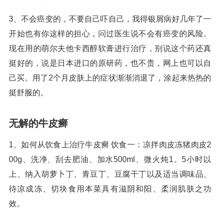
3、不会癌变的，不要自己吓自己，我得银屑病好几年了一
开始也有你这样的担心，问过医生说不会有癌变的风险。
现在用的萌尔夫他卡西醇软膏进行治疗，别说这个药还真
挺好的，说是日本进口的原研药，也不贵，网上也可以自
己买。用了2个月皮肤上的症状渐渐消退了，涂起来热热的
挺舒服的。
无解的牛皮癣
1、如何从饮食上治疗牛皮癣 饮食一：凉拌肉皮冻猪肉皮2
00g、洗净、刮去肥油、加水500ml、微火炖1。5小时以
上、纳入胡萝卜丁、青豆丁、豆腐干丁以及适当调味品、
待凉成冻、切块食用本菜具有滋阴和阳、柔润肌肤之功
效。