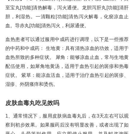
至宝丸[功能]清热解毒，泻火通便。龙胆泻肝丸[功能]清肝
胆，利湿热。一清颗粒[功能]清热泻火解毒，化瘀凉血止
血。导赤丸[功能]清热泻火，利尿通便。
血热患者可以通过服用中成药进行调理，以下是一些推荐
的中药和中成药： 生地黄：具有清热凉血的功效，适用于
血热所致的多种症状。 犀角：能够凉血止血，常与生地黄
配伍使用，如犀角地黄汤，适用于血热引起的斑疹和热毒
症状。 紫草：能凉血活血，适用于治疗血热引起的斑疹、
湿疹、外阴瘙痒和烫伤。
皮肤血毒丸吃见效吗
1、通常情况下，服用皮肤病血毒丸后，在3天左右可以观
察到初步效果。如果服药后没有明显改善，或者出现了如
恶心、头晕等副作用，应立即停止服用，并及时咨询医