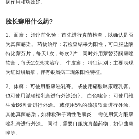
病作用和功效好。
脸长癣用什么药?
1、面癣： 治疗前化验：首先进行真菌检查，以确认是否
为真菌感染。 药物治疗：若检查结果为阳性，可口服盐酸
特比萘芬片，每天1次，每次2片；同时外用萘替芬酮康唑
软膏，每天2次涂抹治疗。 牛皮癣： 特征识别：主要表现
为红斑鳞屑疹，伴有银屑病三现象阳性特征。
2、体癣： 可使用酮康唑乳膏。 或使用硝酸咪康唑乳膏。
也可使用派瑞松乳膏进行外涂治疗。 白色糠疹： 可使用维
生素B6乳膏进行外涂。 或使用5%的硫磺软膏进行外涂。
其他真菌感染，如糠秕孢子菌性毛囊炎： 需使用复方酮康
唑乳膏进行外涂。 同时，需要口服抗真菌药物，如伊曲康
唑等。