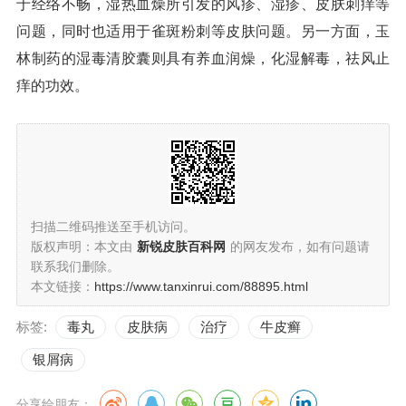
于经络不畅，湿热血燥所引发的风疹、湿疹、皮肤刺痒等
问题，同时也适用于雀斑粉刺等皮肤问题。另一方面，玉
林制药的湿毒清胶囊则具有养血润燥，化湿解毒，祛风止
痒的功效。
扫描二维码推送至手机访问。
版权声明：本文由
新锐皮肤百科网
的网友发布，如有问题请
联系我们删除。
本文链接：
https://www.tanxinrui.com/88895.html
标签:
毒丸
皮肤病
治疗
牛皮癣
银屑病
分享给朋友：