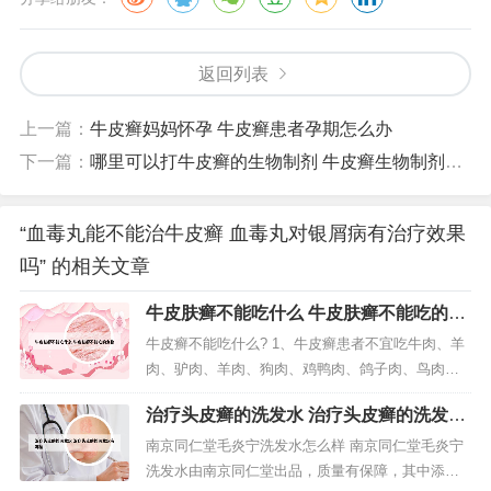
返回列表
上一篇：
牛皮癣妈妈怀孕 牛皮癣患者孕期怎么办
下一篇：
哪里可以打牛皮癣的生物制剂 牛皮癣生物制剂医院
“血毒丸能不能治牛皮癣 血毒丸对银屑病有治疗效果
吗” 的相关文章
牛皮肤癣不能吃什么 牛皮肤癣不能吃的食
物
牛皮癣不能吃什么? 1、牛皮癣患者不宜吃牛肉、羊
肉、驴肉、羊肉、狗肉、鸡鸭肉、鸽子肉、鸟肉等
肉食，这些腥荤发物吃了后会影响牛皮癣的治疗。
治疗头皮癣的洗发水 治疗头皮癣的洗发水
还有各种海鲜制品比如鱼、虾、蟹，以及热性鱼比
有哪些
如黄鳝、泥鳅、草鱼等也不宜食用，以免引起皮肤
南京同仁堂毛炎宁洗发水怎么样 南京同仁堂毛炎宁
过敏，加重病情。2、牛皮癣的病人需要忌口的有：
洗发水由南京同仁堂出品，质量有保障，其中添加