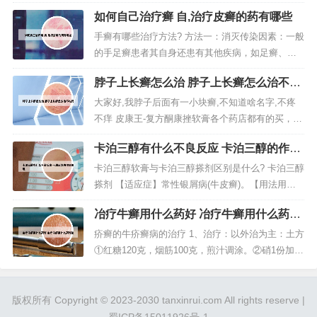
肉食类：牛肉、驴肉、羊肉、狗肉...
了多种对头发健康有益的成分，可抑菌止痒，修复
如何自己治疗癣 自,治疗皮癣的药有哪些
受损的毛囊，保持头皮的油脂平衡。根据查询中国
品牌网显示，同仁堂毛炎宁洗发水由南京同仁堂出
手癣有哪些治疗方法? 方法一：消灭传染因素：一般
品，质量有保障，其中添加了多种对头发健康有益
的手足癣患者其自身还患有其他疾病，如足癣、头
的成分，可抑菌止痒，修复受损的毛囊...
癣等。为了减少手癣的反反复复的发作，这些癣类
脖子上长癣怎么治 脖子上长癣怎么治不吃
疾病还是一起治疗比较好。否则即使治疗好了体癣
药
也会因再次感染真菌而复发。手癣可以选择抗真菌
大家好,我脖子后面有一小块癣,不知道啥名字,不疼
的药物来治疗，例如外用一些达克宁乳膏的方法来
不痒 皮康王-复方酮康挫软膏各个药店都有的买，9
进行治疗。如果外用药物治疗效果不...
元左右。问题分析： 你好，癣即皮肤癣菌病，当致
卡泊三醇有什么不良反应 卡泊三醇的作用
病性真菌侵犯人体表面的角质层后，可引起很轻的
机理
炎反应，发生红斑、 丘疹、水疱等损害，继之脱
卡泊三醇软膏与卡泊三醇搽剂区别是什么? 卡泊三醇
屑，常呈环状等。问题分析： 你好，脖子后侧面长
搽剂 【适应症】常性银屑病(牛皮癣)。【用法用
了一块癣，癣是一种真菌感...
量】将本药少量涂于患处皮肤 bid，生效后可减少用
冶疗牛癣用什么药好 冶疗牛癣用什么药好
药次数，每周用药不可超过100 g或60 mL。钙泊三
使
醇倍他米松软膏，是复合药，成分是钙泊三醇和倍
疥癣的牛疥癣病的治疗 1、治疗：以外治为主：土方
他米松两者组成。倍他米松属皮质激素，同样具有
①红糖120克，烟筋100克，煎汁调涂。②硝1份加猪
控制和恢复作用...
油3~4份，调成油膏擦患处，每3天1次，连搽2~3
天。③硫磺60克，青油250克，混合涂搽。④烟末1
份，加水5份，煮成红色汁，凉后涂搽。2、防止引
版权所有 Copyright © 2023-2030 tanxinrui.com All rights reserve |
进疥螨病牛。现有病牛可用肥皂水或煤酚皂溶液彻
蜀ICP备15011926号-1