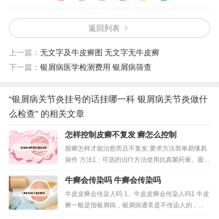
返回列表
上一篇：
无文字及牛皮癣图 无文字无牛皮癣
下一篇：
银屑病医学检测费用 银屑病筛查
“银屑病关节炎挂号的话挂哪一科 银屑病关节炎做什
么检查” 的相关文章
怎样控制皮癣不复发 癣怎么控制
股癣怎样才能治愈而且不复发,要求方法简单易懂易
操作 方法1：可选的治疗方法使用抗真菌药膏。最好
的可选药膏有：疗霉舒（Lamisil），克霉唑（Lotri
牛癣会传染吗 牛癣会传染吗
min AT）， 萘替芬（Naftin ）和Lotrimin Ultra。这
些药物比较昂贵但是疗法非常好，可以快速止痒。
牛皮皮癣会传染人吗 1、牛皮皮癣会传染人吗1 牛皮
请医生开些抗真菌乳膏。第一...
癣一般是指银屑病，银屑病通常是不传染人的，因
为银屑病不是由微生物直接引起的，所以即便是长