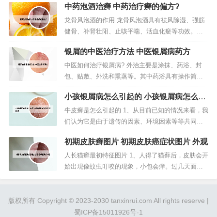
中药泡酒治癣 中药治疗癣的偏方?
期接触也不会传染给他人的。2、不传染，不过自身
会印。注意个人卫生，指甲千万不能留，挠过皮癣
龙骨风泡酒的作用 龙骨风泡酒具有祛风除湿、强筋
出血，在挠哪出血的话80%会印的。3、癣是由真菌
健骨、补肾壮阳、止咳平喘、活血化瘀等功效。它
感染传染的，但牛皮癣不是...
能够改善腰膝酸软、关节疼痛、肾虚腰痛等症状。
银屑的中医治疗方法 中医银屑病药方
同时也有助于改善咳嗽、气喘和感冒等问题。龙骨
风、鸡血腾、路路通、朱砂莲、灵芝泡酒的功效主
中医如何治疗银屑病? 外治主要是涂抹、药浴、封
要有以下几点： 龙骨风：具有祛风除湿、舒筋活络
包、贴敷、外洗和熏蒸等。其中药浴具有操作简
的功效，可用于治疗关节炎、腰腿疼...
单、疗效显著、副作用小等特点，药浴疗法成为中
小孩银屑病怎么引起的 小孩银屑病怎么引
医外治法重要的方法之一。在中医的指导下，选配
起的呢
一定的中草药浸泡、洗浴全身或者局部，以达到治
牛皮癣是怎么引起的 1、从目前已知的情况来看，我
疗疾病的目的。但是彻底根治很难实现。因为银屑
们认为它是由于遗传的因素、环境因素等等共同作
病在临床上属于一类常见的反复发作的皮...
用引起的，或者在遗传易感性的基础上受到了环境
初期皮肤癣图片 初期皮肤癌症状图片 外观
的影响，导致了发病或者是病情的变动。2、主要和
以下因素有关：遗传因素。银屑病属于多基因性遗
人长猫癣最初特征图片 1、人得了猫藓后，皮肤会开
传病，家族中有银屑病患者，后代银屑病发生率明
始出现像蚊虫叮咬的现象，小包会痒。过几天面积
显增高。免疫因素。感染因素。包...
变大、变红、中间皮肤掉皮。2、人得了猫癣是什么
症状？一般来说人感染了猫癣，刚开始是红色的椭
圆形，微微有脱皮的现象，后来就出现一块红肿，
版权所有 Copyright © 2023-2030 tanxinrui.com All rights reserve |
开始掉皮，瘙痒，最后慢慢变大，外围一圈是凸
蜀ICP备15011926号-1