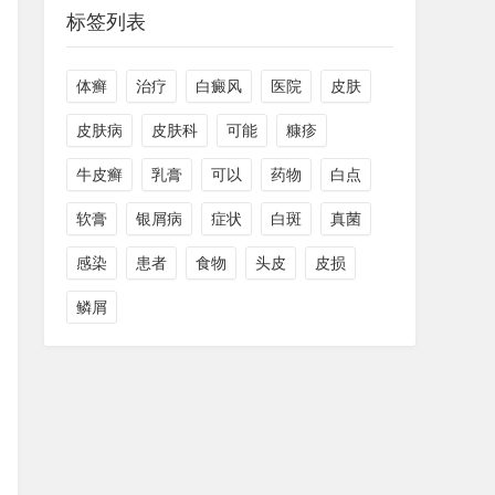
标签列表
体癣
治疗
白癜风
医院
皮肤
皮肤病
皮肤科
可能
糠疹
牛皮癣
乳膏
可以
药物
白点
软膏
银屑病
症状
白斑
真菌
感染
患者
食物
头皮
皮损
鳞屑