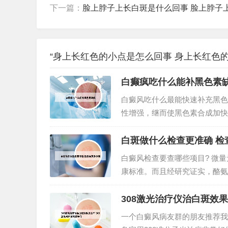
下一篇：
脸上脖子上长白斑是什么回事 脸上脖子
“身上长红色的小点是怎么回事 身上长红色的
白癫疯吃什么能补黑色素
白癜风吃什么最能快速补充黑色
性增强，继而使黑色素合成加快
甲。2、多吃含酪氨酸酶和矿物
色素细胞新陈代谢，让黑色素合成
白斑做什么检查更准确 检
白癜风检查要查哪些项目? 微
康标准。而且经研究证实，酪氨
损害程度。一般到医院确诊白癜
检查项目，伍德灯检查，诊断是否
308激光治疗仪治白斑效果
一个白癜风病友群的朋友推荐我买