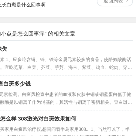
返回列表
上长白斑是什么回事啊
小点是怎么回事痒” 的相关文章
缺失
素 1、应多吃含铜、锌、铁等金属元素较多的食品，使酪氨酸酶活
。宜吃苋菜、白菜、芥菜、芋艿、海带、紫菜、鸡血、蛇肉、穿山
质食物 酪氨酸是黑色素细胞代谢的必需物质，如若缺乏，会阻碍黑
减少。3...
查白斑多少钱
量元素检测。白癜风检查中患者的血液和皮肤中铜或铜蓝蛋白低于健
酸酶是以铜离子作为辅基的，其活性与铜离子密切相关。查白斑的
风要做如下检查；伍德灯检查。span您好，需要的，确诊白癜风的
是白癜...
怎么样 308激光对白斑效果如何
家用白癜风治疗仪,想问问看半岛家用308... 1、当然可以了，半