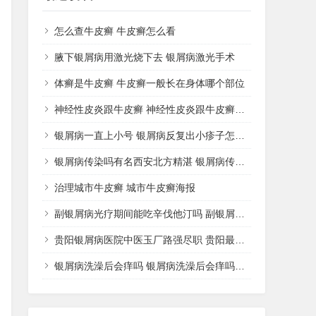
怎么查牛皮癣 牛皮癣怎么看
腋下银屑病用激光烧下去 银屑病激光手术
体癣是牛皮癣 牛皮癣一般长在身体哪个部位
神经性皮炎跟牛皮癣 神经性皮炎跟牛皮癣哪个好治
银屑病一直上小号 银屑病反复出小疹子怎么办好
银屑病传染吗有名西安北方精湛 银屑病传播途径
治理城市牛皮癣 城市牛皮癣海报
副银屑病光疗期间能吃辛伐他汀吗 副银屑病可以擦激素药膏吗
贵阳银屑病医院中医玉厂路强尽职 贵阳最好的银屑病中医院
银屑病洗澡后会痒吗 银屑病洗澡后会痒吗怎么治疗