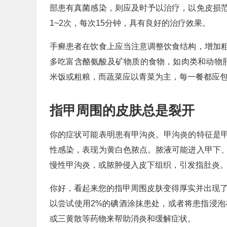
部患有真菌感染，则应及时予以治疗，以免皮损范
1~2次，每次15分钟，具有良好的治疗效果。
手癣患者在饮食上应当注意调整饮食结构，增加
多吃富含酪氨酸及矿物质的食物，如肉类和动物
米饭或粗粮，而蔬菜应以青菜为主，每一餐都应
指甲周围的皮肤总是裂开
你的症状可能表明患有甲沟炎。甲沟炎的特征是
性感染，表现为黄白色脓点。脓液可能进入甲下
慢性甲沟炎，或脓肿侵入皮下组织，引发指肚炎
你好，看起来您的指甲周围皮肤变得厚实并出现了
以尝试使用2%的碘酒涂抹患处，或者将患指浸泡
或三黄散等药物来帮助消炎和缓解症状。