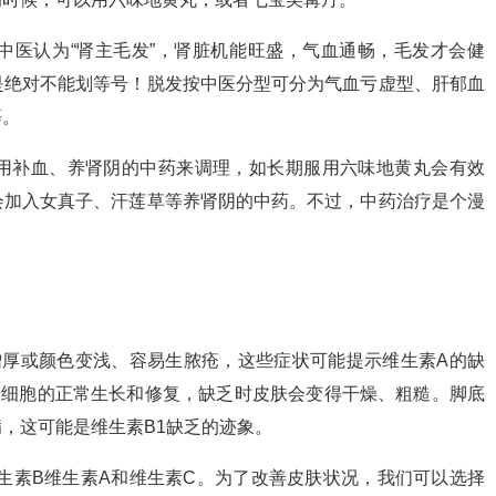
中医认为“肾主毛发”，肾脏机能旺盛，气血通畅，毛发才会健
是绝对不能划等号！脱发按中医分型可分为气血亏虚型、肝郁血
等。
用补血、养肾阴的中药来调理，如长期服用六味地黄丸会有效
会加入女真子、汗莲草等养肾阴的中药。不过，中药治疗是个漫
增厚或颜色变浅、容易生脓疮，这些症状可能提示维生素A的缺
肤细胞的正常生长和修复，缺乏时皮肤会变得干燥、粗糙。脚底
，这可能是维生素B1缺乏的迹象。
生素B维生素A和维生素C。为了改善皮肤状况，我们可以选择