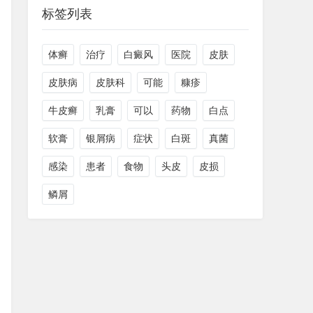
标签列表
体癣
治疗
白癜风
医院
皮肤
皮肤病
皮肤科
可能
糠疹
牛皮癣
乳膏
可以
药物
白点
软膏
银屑病
症状
白斑
真菌
感染
患者
食物
头皮
皮损
鳞屑