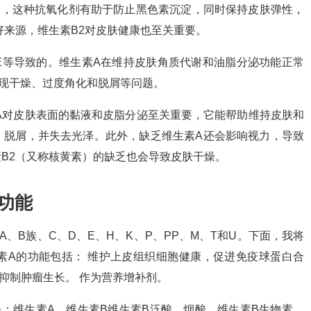
C，这种抗氧化剂有助于防止黑色素沉淀，同时保持皮肤弹性，
好来源，维生素B2对皮肤健康也至关重要。
E等导致的。维生素A在维持皮肤角质代谢和油脂分泌功能正常
现干燥、过度角化和脱屑等问题。
A对皮肤表面的黏液和皮脂分泌至关重要，它能帮助维持皮肤和
、脱屑，并失去光泽。此外，缺乏维生素A还会影响视力，导致
B2（又称核黄素）的缺乏也会导致皮肤干燥。
功能
A、B族、C、D、E、H、K、P、PP、M、T和U。下面，我将
素A的功能包括： 维护上皮组织细胞健康，促进免疫球蛋白合
 抑制肿瘤生长。 作为营养增补剂。
是：维生素A、维生素B维生素B泛酸、烟酸、维生素B生物素、