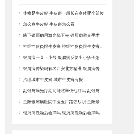
体癣是牛皮癣 牛皮癣一般长在身体哪个部位
怎么查牛皮癣 牛皮癣怎么看
腋下银屑病用激光烧下去 银屑病激光手术
神经性皮炎跟牛皮癣 神经性皮炎跟牛皮癣哪个好治
银屑病一直上小号 银屑病反复出小疹子怎么办好
银屑病传染吗有名西安北方精湛 银屑病传播途径
治理城市牛皮癣 城市牛皮癣海报
副银屑病光疗期间能吃辛伐他汀吗 副银屑病可以擦激素药膏吗
贵阳银屑病医院中医玉厂路强尽职 贵阳最好的银屑病中医院
银屑病洗澡后会痒吗 银屑病洗澡后会痒吗怎么治疗