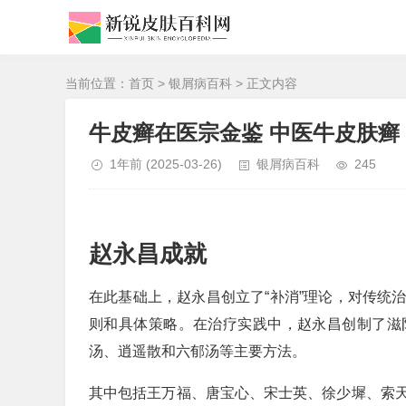
当前位置：
首页
>
银屑病百科
> 正文内容
牛皮癣在医宗金鉴 中医牛皮肤癣
1年前
(2025-03-26)
银屑病百科
245
赵永昌成就
在此基础上，赵永昌创立了“补消”理论，对传统
则和具体策略。在治疗实践中，赵永昌创制了滋
汤、逍遥散和六郁汤等主要方法。
其中包括王万福、唐宝心、宋士英、徐少墀、索