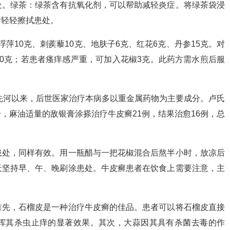
处。绿茶：绿茶含有抗氧化剂，可以帮助减轻炎症。将绿茶袋浸
后轻轻擦拭患处。
、浮萍10克、刺蒺藜10克、地肤子6克、红花6克、丹参15克。对
0克；若患者瘙痒感严重，可加入花椒3克。此药方需水煎后服
先河以来，后世医家治疗本病多以重金属药物为主要成分。卢氏
，麻油适量的敌银膏涂搽治疗牛皮癣21例，结果治愈16例，总
患处，同样有效。用一瓶醋与一把花椒混合后熬半小时，放凉后
天坚持早、午、晚刷涂患处。牛皮癣患者在饮食上需要注意，主
首先，石榴皮是一种治疗牛皮癣的佳品。患者可以将石榴皮直接
挥其杀虫止痒的显著效果。其次，大蒜因其具有杀菌去毒的作