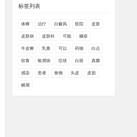
标签列表
体癣
治疗
白癜风
医院
皮肤
皮肤病
皮肤科
可能
糠疹
牛皮癣
乳膏
可以
药物
白点
软膏
银屑病
症状
白斑
真菌
感染
患者
食物
头皮
皮损
鳞屑