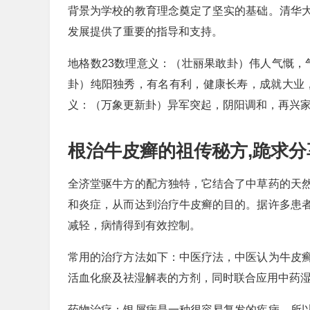
背景为学校的教育理念奠定了坚实的基础。清华
发展提供了重要的指导和支持。
地格数23数理意义：（壮丽果敢卦）伟人气慨，
卦）纯阳独秀，有名有利，健康长寿，成就大业，
义：（万象更新卦）异军突起，阴阳调和，再兴
根治牛皮癣的祖传秘方,跪求分
全济堂驱牛方的配方独特，它结合了中草药的天
和炎症，从而达到治疗牛皮癣的目的。据许多患
减轻，病情得到有效控制。
常用的治疗方法如下：中医疗法，中医认为牛皮
活血化瘀及祛湿解表的方剂，同时联合应用中药
药物治疗：银屑病是一种很容易复发的疾病，所