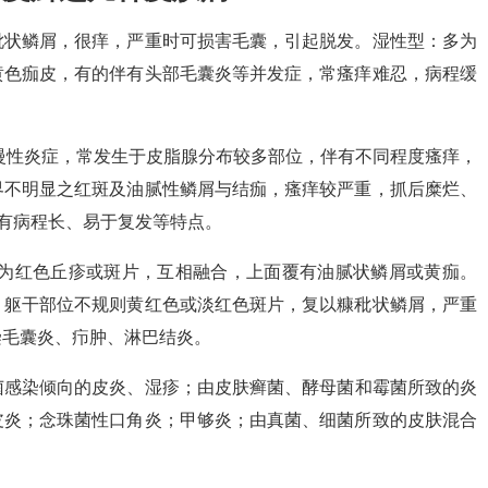
秕状鳞屑，很痒，严重时可损害毛囊，引起脱发。湿性型：多为
黄色痂皮，有的伴有头部毛囊炎等并发症，常瘙痒难忍，病程缓
慢性炎症，常发生于皮脂腺分布较多部位，伴有不同程度瘙痒，
界不明显之红斑及油腻性鳞屑与结痂，瘙痒较严重，抓后糜烂、
具有病程长、易于复发等特点。
疹为红色丘疹或斑片，互相融合，上面覆有油腻状鳞屑或黄痂。
，躯干部位不规则黄红色或淡红色斑片，复以糠秕状鳞屑，严重
染毛囊炎、疖肿、淋巴结炎。
菌感染倾向的皮炎、湿疹；由皮肤癣菌、酵母菌和霉菌所致的炎
皮炎；念珠菌性口角炎；甲够炎；由真菌、细菌所致的皮肤混合