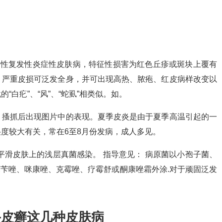
慢性复发性炎症性皮肤病，特征性损害为红色丘疹或斑块上覆有
，严重皮损可泛发全身，并可出现高热、脓疱、红皮病样改变以
白疕”、“风”、“蛇虱”相类似。如。
，搔抓后出现图片中的表现。夏季皮炎是由于夏季高温引起的一
度较大有关，常在6至8月份发病，成人多见。
平滑皮肤上的浅层真菌感染。 指导意见： 病原菌以小孢子菌、
苯苄唑、咪康唑、克霉唑、疗霉舒或酮康唑霜外涂.对于顽固泛发
牛皮癣这几种皮肤病