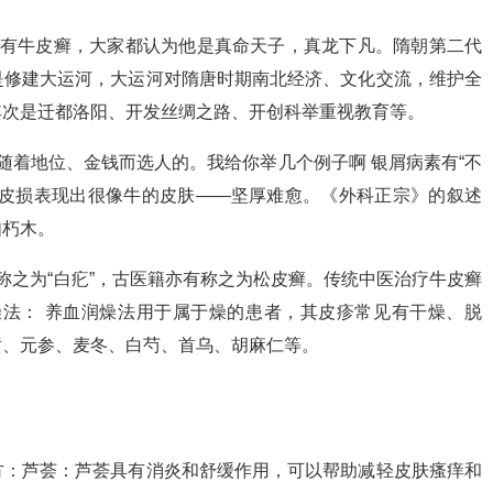
帝有牛皮癣，大家都认为他是真命天子，真龙下凡。隋朝第二代
是修建大运河，大运河对隋唐时期南北经济、文化交流，维护全
其次是迁都洛阳、开发丝绸之路、开创科举重视教育等。
随着地位、金钱而选人的。我给你举几个例子啊 银屑病素有“不
其皮损表现出很像牛的皮肤——坚厚难愈。《外科正宗》的叙述
如朽木。
称之为“白疕”，古医籍亦有称之为松皮癣。传统中医治疗牛皮癣
燥法： 养血润燥法用于属于燥的患者，其皮疹常见有干燥、脱
黄、元参、麦冬、白芍、首乌、胡麻仁等。
方：芦荟：芦荟具有消炎和舒缓作用，可以帮助减轻皮肤瘙痒和