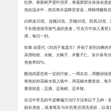
红肿。将新鲜芦荟叶切开，将凝胶部分涂抹在患
泡在温水中，然后将水温降至室温，用棉球蘸取
白鲜皮10克、连翘10克、芥穗10克、防风10克
于长期患病导致气虚的患者，可在方中加入黄芪1
用，每日一剂。
软膏 自晋代《刘涓子鬼遗方》开创了汞剂治癣的
采用轻粉、水银、大枫子、木鳖子仁、冰片各等分
有效率92%。
醋泡鸡蛋也有一定的疗效，一周左右，用醋涂抹
将熬好的花椒水装入瓶中，用花椒水擦患处，每
要原则是：忌酒、忌海鲜、忌辛辣。
生活中常见的牛皮癣偏方治疗方法有以下几种：
贴在患处，或者将其与水煎煮后清洗患处，以发