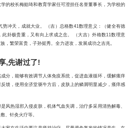
大学的校长梅贻琦和教育学家任可澄担任名誉董事长，为学校的
气势冲天，成就大业。 （吉）总格数41数理意义：（健全有德
此卦极贵重，又有向上求成之念。 （大吉）外格数11数理意
家族，繁荣富贵，子孙挺秀。全力进攻，发展成功之吉兆。
享,先谢过了!
然成分，能够有效调节人体免疫系统，促进血液循环，缓解瘙痒
者反馈，使用全济堂驱牛方后，皮肤上的鳞屑明显减少，瘙痒感
癣是风热湿邪入侵皮肤，机体气血失调，治疗多采用清热解毒、
湿敷、针灸火疗等。
以大家在生活中要注意坚持治疗，尽量避免复发的情况产生，在