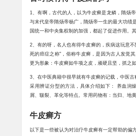
1、有啊，古代的人，以为牛皮癣是龙鳞，隋炀
与末代皇帝隋炀帝杨广，隋炀帝一生的最大功绩
国统一和中央集权制的加强，都起了促进作用。
2、有的呀，名人也有得牛皮癣的，疾病这玩意不
死的癌症之称”，俗称牛皮癣，是因为古人发觉
更为形象：牛皮癣如牛项之皮，顽硬且坚，抓之
3、在中医典籍中很早就有牛皮癣的记载，中医古
采用辨证分型的方法，具体介绍如下： 养血润
屑、皲裂、革化等特点。常用药物有：当归、地
牛皮癣方
以下是一些被认为对治疗牛皮癣有一定帮助的偏