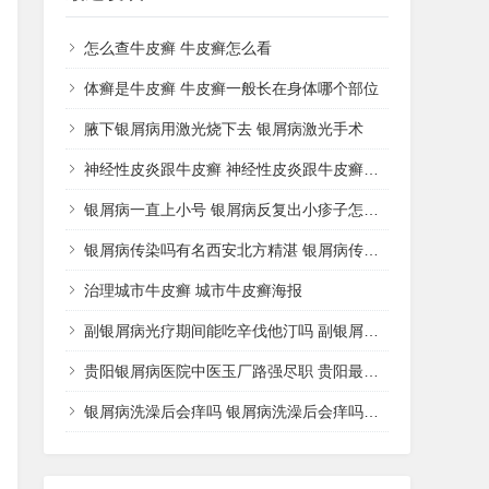
怎么查牛皮癣 牛皮癣怎么看
体癣是牛皮癣 牛皮癣一般长在身体哪个部位
腋下银屑病用激光烧下去 银屑病激光手术
神经性皮炎跟牛皮癣 神经性皮炎跟牛皮癣哪个好治
银屑病一直上小号 银屑病反复出小疹子怎么办好
银屑病传染吗有名西安北方精湛 银屑病传播途径
治理城市牛皮癣 城市牛皮癣海报
副银屑病光疗期间能吃辛伐他汀吗 副银屑病可以擦激素药膏吗
贵阳银屑病医院中医玉厂路强尽职 贵阳最好的银屑病中医院
银屑病洗澡后会痒吗 银屑病洗澡后会痒吗怎么治疗