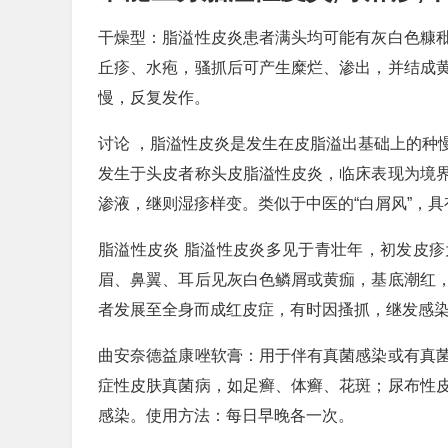
干燥型：脂溢性皮炎患者满头均可能有灰白色糠
丘疹、水疱，骚抓后可产生糜烂、渗出，并结成
慢，反复发作。
讨论 ，脂溢性皮炎是发生在皮脂溢出基础上的种
发生于头皮者称头皮脂溢性皮炎，临床表现为境
渗液，继则湿疹样变。类似于中医的“白屑风”，
脂溢性皮炎 脂溢性皮炎多见于青壮年，初发皮
眉、鼻翼、耳后见灰白色鳞屑或黄痂，基底潮红
者发展至全身而成红皮症，有时因搔抓，继发感
曲安奈德益康唑软膏：用于伴有真菌感染或有真
症性皮肤真菌病，如足癣、体癣、花斑；尿布性
感染。使用方法：每日早晚各一次。