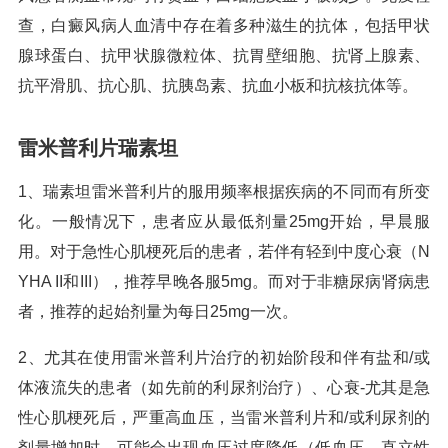
查，白癜风病人血清中存在着多种滋生的抗体，包括甲状
腺球蛋白、抗甲状腺微粒体、抗胃壁细胞、抗肾上腺素、
抗平滑肌、抗心肌、抗胰岛素、抗血小板和抗核抗体等。
雷米普利片瑞素坦
1、瑞素坦雷米普利片的服用频率根据疾病的不同而有所变
化。一般情况下，患者应从最低剂量25mg开始，早晨服
用。对于急性心肌梗死后的患者，若伴有轻到中度心衰（N
YHA II和III），推荐早晚各服5mg。而对于非糖尿病肾病患
者，推荐的起始剂量为每日25mg一次。
2、尤其在使用雷米普利片治疗的初始阶段和伴有盐和/或
体液流失的患者（如先前的利尿剂治疗）、心衰-尤其是急
性心肌梗死后，严重高血压，当雷米普利片和/或利尿剂的
剂量增加时，可能会出现血压过度降低（低血压，直立性