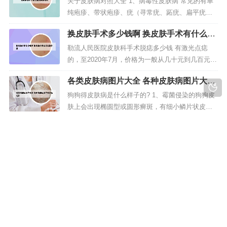
医院平台是专门为在线问诊和远程医疗服务而设立
关于皮肤病对照大全 1、病毒性皮肤病 常见的有单
的在线平台。患者可以通过这些平台注册账号，选
纯疱疹、带状疱疹、疣（寻常疣、跖疣、扁平疣、
择相关科室和医生，进行在线咨询、预...
传染性软疣、尖锐湿疣）、水痘、风疹、手足口
换皮肤手术多少钱啊 换皮肤手术有什么副
病。细菌性皮肤病 常见的有脓疱病、毛囊炎、疖、
作用
痈、蜂窝织炎、丹毒及麻风。2、皮肤病图片对照大
勒流人民医院皮肤科手术脱痣多少钱 有激光点痣
全，皮肤病是指有关皮肤的疾病，皮肤是人体最大
的，至2020年7月，价格为一般从几十元到几百元不
的器官，皮肤病的种类有很多，大...
等。激光去痣的价格根据痣的大小，设备不同而有
各类皮肤病图片大全 各种皮肤病图片大全
所区别，一般从几十元到几百元不等。总结：医院
及名称
点痣价格不等，普通祛痣一个大概是大约在50元~50
狗狗得皮肤病是什么样子的? 1、霉菌侵染的狗狗皮
0元不等，具体需要以自己痣体的大小、祛痣的方
肤上会出现椭圆型或圆形癣斑，有细小鳞片状皮
法、祛痣的难易程度来决定...
屑。犬身上长有狗螨虫，会长出很多小疙瘩，犬会
过敏体质怎么办 对抗生素过敏的过敏体质
因痒而经常抓挠。犬身上长有虱子，拨开犬被毛，
怎么办
可以看到跳蚤的体表上有小黑点(粪便)和小白点
过敏体质怎么办? 1、调整饮食习惯：如果患者对蛋
(卵)。2、过敏性皮肤病：主要有过敏性的皮炎、荨
白质不过敏，在日常饮食中可以多吃富含蛋白质的
麻疹、湿疹等。症状表现为皮肤瘙...
食物，比如牛奶、鸡蛋、肉类、豆类等，以加强营
养，提高机体免疫力，进而达到改善过敏体质的目
的。2、避开过敏原。过敏体质患者可以去医院进行
版权所有 Copyright © 2023-2030 tanxinrui.com All rights reserve |
过敏原测试，在日常生活中尽量避开过敏原，可以
蜀ICP备15011926号-1
有效的防止过敏的发生。提高免疫...
声明：本站部分文字及图片来自于网络，如有侵权请您联系本站删
除