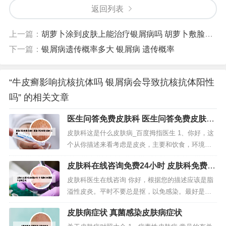
返回列表
上一篇：
胡萝卜涂到皮肤上能治疗银屑病吗 胡萝卜敷脸可以祛斑么
下一篇：
银屑病遗传概率多大 银屑病 遗传概率
“牛皮癣影响抗核抗体吗 银屑病会导致抗核抗体阳性
吗” 的相关文章
医生问答免费皮肤科 医生问答免费皮肤科
问题
皮肤科这是什么皮肤病_百度拇指医生 1、你好，这
个从你描述来看考虑是皮炎，主要和饮食，环境因
素，局部刺激，季节等等有一定的关系，尽量不要
皮肤科在线咨询免费24小时 皮肤科免费医
去抓，治疗的话可以擦下艾洛松药膏等来治疗，平
生咨询在线
时都吃些水果蔬菜。2、你好，考虑是神经性皮炎，
皮肤科医生在线咨询 你好，根据您的描述应该是脂
一般和精神压力有一定的关系，可以多润肤，口服
溢性皮炎。平时不要总是抠，以免感染。最好是到
拘地氯雷他定胶囊，甲钴胺片，外...
当地比较大的医院明确诊断一下，以便放心。问题
皮肤病症状 真菌感染皮肤病症状
不大的，不要太过担心。互联网医院平台：互联网