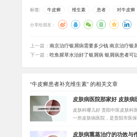
标签:
牛皮癣
维生素
患者
对牛皮癣
分享给朋友：
上一篇：
南京治疗银屑病需要多少钱 南京治疗银
下一篇：
吃鱼腥草水治好了银屑病 银屑病患者可
“牛皮癣患者补充维生素” 的相关文章
皮肤病医院那家好 皮肤病
皮肤科哪儿好 贵阳中医皮肤科
一所皮肤病医院，是贵阳市医保
科、中医科等临床和医技科室。
皮肤科设置较为齐全，包括遗传性
皮肤病熏蒸治疗的功效与作