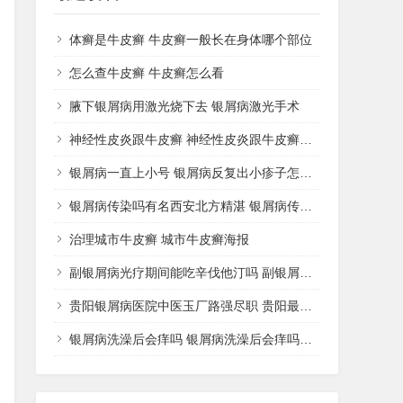
体癣是牛皮癣 牛皮癣一般长在身体哪个部位
怎么查牛皮癣 牛皮癣怎么看
腋下银屑病用激光烧下去 银屑病激光手术
神经性皮炎跟牛皮癣 神经性皮炎跟牛皮癣哪个好治
银屑病一直上小号 银屑病反复出小疹子怎么办好
银屑病传染吗有名西安北方精湛 银屑病传播途径
治理城市牛皮癣 城市牛皮癣海报
副银屑病光疗期间能吃辛伐他汀吗 副银屑病可以擦激素药膏吗
贵阳银屑病医院中医玉厂路强尽职 贵阳最好的银屑病中医院
银屑病洗澡后会痒吗 银屑病洗澡后会痒吗怎么治疗