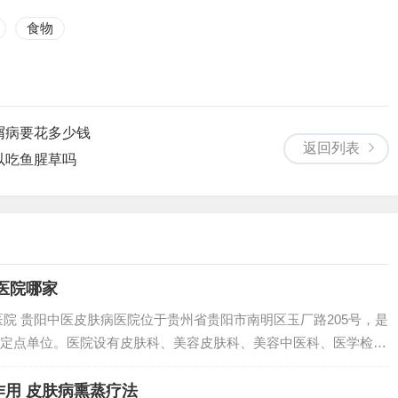
食物
屑病要花多少钱
返回列表
以吃鱼腥草吗
医院哪家
医院 贵阳中医皮肤病医院位于贵州省贵阳市南明区玉厂路205号，是
定点单位。医院设有皮肤科、美容皮肤科、美容中医科、医学检验
上海看皮肤科比较好的医院包括：复旦大学附属华山医院：该院的
皮肤病...
用 皮肤病熏蒸疗法