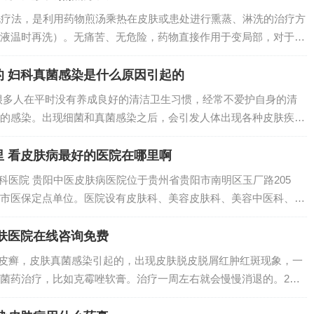
熏洗疗法，是利用药物煎汤乘热在皮肤或患处进行熏蒸、淋洗的治疗方
液温时再洗）。无痛苦、无危险，药物直接作用于变局部，对于慢
药，胃脏欠佳的患者尤为适用。2、熏洗疗法，是利用药物煎汤乘
治疗方法...
的 妇科真菌感染是什么原因引起的
很多人在平时没有养成良好的清洁卫生习惯，经常不爱护自身的清
的感染。出现细菌和真菌感染之后，会引发人体出现各种皮肤疾
不良：如果平时没有注意给狗狗补充营养，甚至是长期只给狗狗喂
物的话；狗狗就...
 看皮肤病最好的医院在哪里啊
科医院 贵阳中医皮肤病医院位于贵州省贵阳市南明区玉厂路205
市医保定点单位。医院设有皮肤科、美容皮肤科、美容中医科、医
科室。2、上海看皮肤科比较好的医院包括：复旦大学附属华山医
包括遗传...
肤医院在线咨询免费
是皮癣，皮肤真菌感染引起的，出现皮肤脱皮脱屑红肿红斑现象，一
菌药治疗，比如克霉唑软膏。治疗一周左右就会慢慢消退的。2、
性皮炎。平时不要总是抠，以免感染。最好是到当地比较大的医院