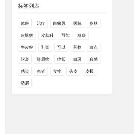
标签列表
体癣
治疗
白癜风
医院
皮肤
皮肤病
皮肤科
可能
糠疹
牛皮癣
乳膏
可以
药物
白点
软膏
银屑病
症状
白斑
真菌
感染
患者
食物
头皮
皮损
鳞屑