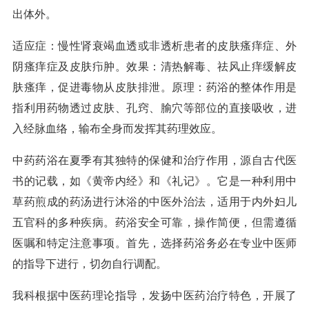
出体外。
适应症：慢性肾衰竭血透或非透析患者的皮肤瘙痒症、外
阴瘙痒症及皮肤疖肿。效果：清热解毒、祛风止痒缓解皮
肤瘙痒，促进毒物从皮肤排泄。原理：药浴的整体作用是
指利用药物透过皮肤、孔窍、腧穴等部位的直接吸收，进
入经脉血络，输布全身而发挥其药理效应。
中药药浴在夏季有其独特的保健和治疗作用，源自古代医
书的记载，如《黄帝内经》和《礼记》。它是一种利用中
草药煎成的药汤进行沐浴的中医外治法，适用于内外妇儿
五官科的多种疾病。药浴安全可靠，操作简便，但需遵循
医嘱和特定注意事项。首先，选择药浴务必在专业中医师
的指导下进行，切勿自行调配。
我科根据中医药理论指导，发扬中医药治疗特色，开展了