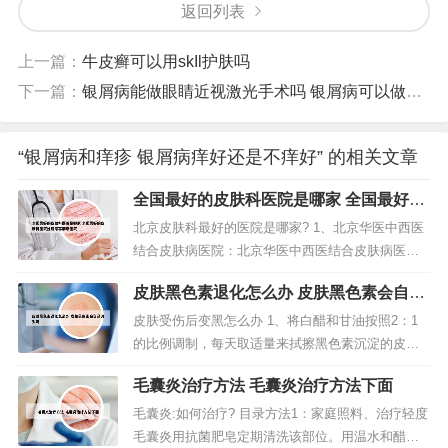
返回列表
上一篇：
牛皮癣可以用skIl护肤吗
下一篇：
银屑病能做眼睛近视激光手术吗 银屑病可以做近视激光矫正吗
“银屑病和痒疹 银屑病痒好还是不痒好” 的相关文章
全国最好的皮肤科医院是哪家 全国最好的
皮肤科医院是哪家荨麻疹医院
北京皮肤科最好的医院是哪家? 1、北京华医中西医
结合皮肤病医院：北京华医中西医结合皮肤病医院
位于北京市海淀区西四环北路29号，是一所以治疗
皮肤黑色素退化怎么办 皮肤黑色素会自己
皮肤病为特色的二级中西医结合医院，是北京市医
消失吗
保定点单位。2、北京协和医院最好。北京协和医院
皮肤受伤后变黑怎么办 1、将白醋和甘油按照2：1
皮肤科在我国是最早的皮肤性病学科之一，成立于1
的比例调制，每天取适量来拭擦黑色素沉淀的皮肤
924年，首任主任是Dr....
一到两次。不仅可以滋润皮肤，同时还能减少黑色
毛囊炎治疗方法 毛囊炎治疗方法下面
素的沉着。让肌肤皮肤变白的同时肤质也会细嫩好
多。2、皮肤晒黑了可以在早晚间用洗面奶洗完脸以
毛囊炎:如何治疗? 目录方法1：家庭照料、治疗轻度
后，取半勺的白砂糖放在手心加一点水揉一揉，然
毛囊炎用抗菌肥皂定期清洗该部位。用温水和醋酸