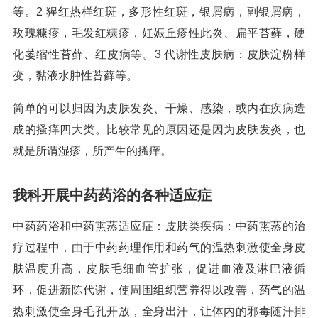
等。2 猩红热样红斑，多形性红斑，银屑病，副银屑病，
玫瑰糠疹，毛发红糠疹，妊娠丘疹性此炎、扁平苔藓，硬
化萎缩性苔藓、红皮病等。3 代谢性皮肤病：皮肤淀粉样
变，黏液水肿性苔藓等。
简单的可以归因为皮肤发炎、干燥、感染，或内在疾病造
成的搔痒四大类。比较常见的原因还是因为皮肤发炎，也
就是所谓湿疹，所产生的搔痒。
我科开展中药药浴的各种适应症
中药药浴和中药熏蒸适应症：皮肤类疾病：中药熏蒸的治
疗过程中，由于中药药理作用和药气的温热刺激使全身皮
肤温度升高，皮肤毛细血管扩张，促进血液及淋巴液循
环，促进新陈代谢，使周围组织营养得以改善，药气的温
热刺激使全身毛孔开放，全身出汗，让体内的邪毒随汗排