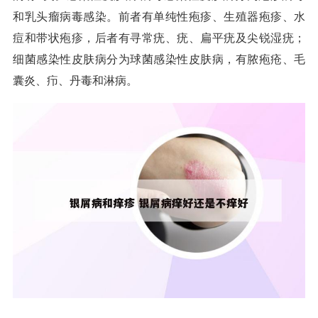
和乳头瘤病毒感染。前者有单纯性疱疹、生殖器疱疹、水
痘和带状疱疹，后者有寻常疣、疣、扁平疣及尖锐湿疣；
细菌感染性皮肤病分为球菌感染性皮肤病，有脓疱疮、毛
囊炎、疖、丹毒和淋病。