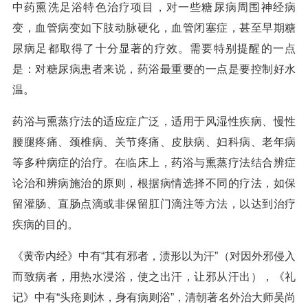
中药熏洗足浴特色治疗项目，对一些糖尿病周围神经病
变，血管病变如下肢动脉硬化，血管闭塞症，甚至早期糖
尿病足都取得了十分显著的疗效。需要特别提醒的一点
是：对糖尿病患者来说，药浴最重要的一点是要控制好水
温。
药浴与熏蒸疗法的适应症广泛，适用于风湿性疾病、慢性
腰腿疼痛、颈椎病、关节疼痛、皮肤病、妇科病、老年病
等多种病症的治疗。在临床上，药浴与熏蒸疗法结合辨症
论治和辨病施治的原则，根据病情选择不同的疗法，如保
留灌肠、直肠点滴或非保留肛门滴注等方法，以达到治疗
疾病的目的。
《黄帝内经》中有“其有邪者，渍形以为汗”（对因外邪侵入
而致病者，用热水浸浴，使之出汗，让邪从汗出），《礼
记》中有“头疮则沐，身有病则浴”，清朝著名外治大师吴尚