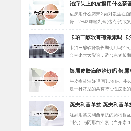
见的慢性皮肤病，又称银屑病...
治疗头上的皮癣用什么药
皮癣用什么药膏? 如对发生在
膏、2%咪康唑乳膏(达克宁)或
所以在治疗上，主要就是采用内
常用的包括克霉唑软膏，益康唑软
卡珀三醇软膏有激素吗 卡
卡泊三醇软膏能长期使用吗? 
会带来太大影响，适合患者长期
以，长期使用也是可以的。虽然
者病情、体质来判定，才能让药效
银屑皮肤病能治好吗 银屑
牛皮癣能治好吗 可以治好。牛
是一种常见的具有特征性皮损的
豆大小，以后逐渐扩大或融合成
因都还是未知的，更别说根治，业
英夫利昔单抗 英夫利昔单
注射用英夫利西单抗的药物相互
制剂）与阿那白滞素（白介素-
且相对于单独用药，此类合并用