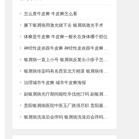
怎么查牛皮癣 牛皮癣怎么看
腋下银屑病用激光烧下去 银屑病激光手术
体癣是牛皮癣 牛皮癣一般长在身体哪个部位
神经性皮炎跟牛皮癣 神经性皮炎跟牛皮癣哪个好治
银屑病一直上小号 银屑病反复出小疹子怎么办好
银屑病传染吗有名西安北方精湛 银屑病传播途径
治理城市牛皮癣 城市牛皮癣海报
副银屑病光疗期间能吃辛伐他汀吗 副银屑病可以擦激素药膏吗
贵阳银屑病医院中医玉厂路强尽职 贵阳最好的银屑病中医院
银屑病洗澡后会痒吗 银屑病洗澡后会痒吗怎么治疗