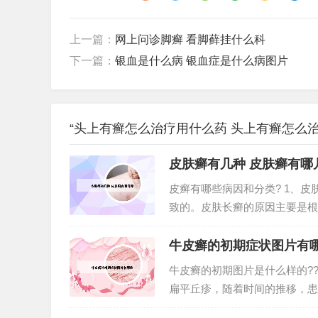
上一篇：
网上问诊脚癣 看脚藓挂什么科
下一篇：
银血是什么病 银血症是什么病图片
“头上有癣怎么治疗用什么药 头上有癣怎么治
皮肤癣有几种 皮肤癣有哪
皮癣有哪些病因和分类? 1、
致的。皮肤长癣的原因主要是根
素、自身免疫导致的皮肤病。2
病，目前的病因不清楚，但研究认
牛皮癣的初期症状图片有
牛皮癣的初期图片是什么样的?
扁平丘疹，随着时间的推移，患
患者会继发红皮病型银屑病，有时