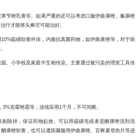
联苯苄唑乳膏等。如果严重的还可以考虑口服伊曲康唑、氟康唑
合治疗才能将头癣尽可能治好。
10%硫磺软膏外涂，内服抗真菌药物，如伊曲康唑等，对于病
毒。
稚园、小学校及家庭中互相传染。主要通过被污染的理发工具传
酊，3%克霉唑霜等，连续应用1个月，不可间断。
发剔除掉，保证药物起效。可以用硫磺皂或者是酮康唑洗剂洗
、酮康唑软膏，也可以遵医嘱服用伊曲康唑、百癣夏塔热片等进