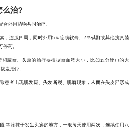
怎么治?
配合外用药物共同治疗。
素，连服四周，同时外用5％硫磺软膏、2％碘酊或其他抗真菌
可停药。
癣和脓癣。头癣的治疗要根据癣面积大小，比如五分硬币的大
手拔发治疗。
导致患者出现脱发斑、头发断裂、脱屑现象，从而在头皮部形成
碘酊等涂抹于发生头癣的地方，一般每天使用两次，连续使用八