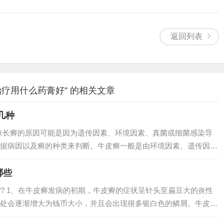
返回列表
疗用什么药膏好” 的相关文章
几种
皮肤长癣的原因可能是因为遗传因素、环境因素、真菌或细菌感染导
据病因以及癣的种类来判断。牛皮癣一般是由环境因素、遗传因
、第牛皮癣，就是俗称的银屑病。银屑病是一种慢性炎症性皮肤
为银屑病的发生...
哪些
?? 1、在牛皮癣发病的初期，牛皮癣的症状呈针头至扁豆大的炎性
处会逐渐增大为钱币大小，并且会出现很多银白色的鳞屑。牛皮癣
会有少量渗液，附有湿性鳞屑。2、牛皮癣（Psoriasis)是一种常