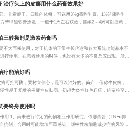
膏 治疗头上的皮癣用什么药膏效果好
面部、儿童躯干、四肢的体癣，可选用3%g霉唑乳膏、1%益康唑乳
复方苯甲酸软膏涂敷，一般于1周左右获效，连续2～4周可以痊愈。
服或者是外用抗真菌药物进行治疗。其中抗真菌药物，外用药方面
膏...
泊三醇搽剂是激素药膏吗
只要不大面积使用，对于机体的正常生长代谢和各大系统功能基本不
进行使用。在患者使用的时候，也没有太多的不良反应出现。所
说金迪银卡泊三醇软膏可以长期使用，但具体的情况还需要根据患
发挥到更好的...
治疗能治好吗
皮癣可控可防，要树立信心，是可以治好的。简介：俗称牛皮癣，
慢性易于复发的炎症性皮肤病。初起为炎性红色丘疹，约粟粒至绿
为棕红色斑块。牛皮癣无法彻底治好。牛皮癣（银屑病）产生的病
内专家认为牛...
抗要终身使用吗
作用 1、尚未进行特定的药物相互作用研究。依那西普（TNFα抑
1自抗剂）合用时可能增加严重感染、嗜中性粒细胞减少症的风险，
药并无临床优势。2、注射用英夫利西单抗，适应症为类风湿关节