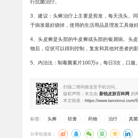
行抗菌治疗。
3、建议：头癣治疗上主要是剪发，每天洗头。同
于病发最好烧掉，使用的生活用品及理发工具做
4、头皮癣是头部的牛皮癣或头部的银屑病。头
物后，症状可以得到控制，复发和其他对患者的
5、内治法：制毒菌素片100万u，每日3次，口
扫描二维码推送至手机访问。
版权声明：本文由
新锐皮肤百科网
的
本文链接：
https://www.tanxinrui.com/
标签:
头癣
软膏
药物
治疗
真菌
分享给朋友：