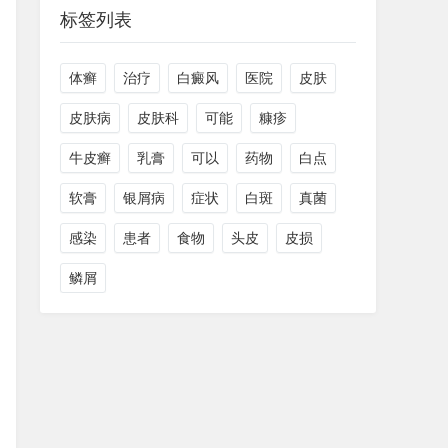
标签列表
体癣
治疗
白癜风
医院
皮肤
皮肤病
皮肤科
可能
糠疹
牛皮癣
乳膏
可以
药物
白点
软膏
银屑病
症状
白斑
真菌
感染
患者
食物
头皮
皮损
鳞屑